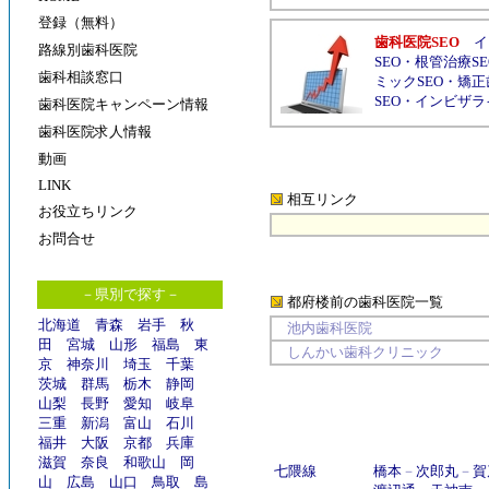
登録（無料）
歯科医院SEO
イ
路線別歯科医院
SEO
・
根管治療SE
歯科相談窓口
ミックSEO
・
矯正
SEO
・
インビザラ
歯科医院キャンペーン情報
歯科医院求人情報
動画
LINK
相互リンク
お役立ちリンク
お問合せ
－県別で探す－
都府楼前の歯科医院
一覧
北海道
青森
岩手
秋
池内歯科医院
田
宮城
山形
福島
東
しんかい歯科クリニック
京
神奈川
埼玉
千葉
茨城
群馬
栃木
静岡
山梨
長野
愛知
岐阜
三重
新潟
富山
石川
福井
大阪
京都
兵庫
滋賀
奈良
和歌山
岡
七隈線
橋本
－
次郎丸
－
賀
山
広島
山口
鳥取
島