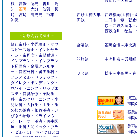
渡辺通
－
天神南
根
愛媛
徳島
香川
高
知
福岡
大分
佐賀
長
崎
宮崎
鹿児島
熊本
西鉄天神大牟
西鉄福岡(天神)
－
沖縄
田線
二日市
－
紫
－
朝倉
原
－
西鉄久留米
－
西鉄柳川
－
徳益
－
－治療内容で探す－
矯正歯科
・
小児矯正
・
マウ
空港線
福岡空港
－
東比恵
スピース矯正
・
インビザラ
イン
・
歯周病
・
歯槽膿漏
・
箱崎線
中洲川端
－
呉服町
インプラント
・
インプラン
ト周囲炎
・
金属アレルギ
ー
・
口腔外科
・
審美歯科
・
ＪＲ線
博多
－
南福岡
－
春
ノンメタル
・
セラミック
・
ダイレクトボンディング
・
ホワイトニング
・
リップエ
ステ
・
口臭治療
・
予防歯
矯正
科
・
歯のクリーニング
・
小
福岡
児歯科
・
入れ歯
・
虫歯
・
歯
の根の治療
・
根管治療
・
い
審美
びきの治療
・
ドライマウ
福岡
ス
・
レーザー治療
・
再生医
美容
療
・
歯科人間ドック
・
ブラ
福岡
イダル
・
CT
・
マイクロスコ