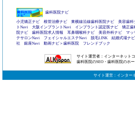
歯科医院ナビ
小児矯正ナビ
根管治療ナビ
東横線沿線歯科医院ナビ
美容歯科
トNavi
大阪インプラントNavi
インプラント認定医ナビ
矯正歯
院ナビ
歯科医院求人情報
耳鼻咽喉科ナビ
美容外科ナビ
マッ
テサロンNavi
フェイシャルエステNavi
脱毛LINK
結婚式場ナビ
社
銀座Navi
動画ナビ
＞
歯科医院
フレンドブック
サイト運営者：
インターネット
歯科医院のSEO
・
歯科医院のホー
サイト運営：
インター