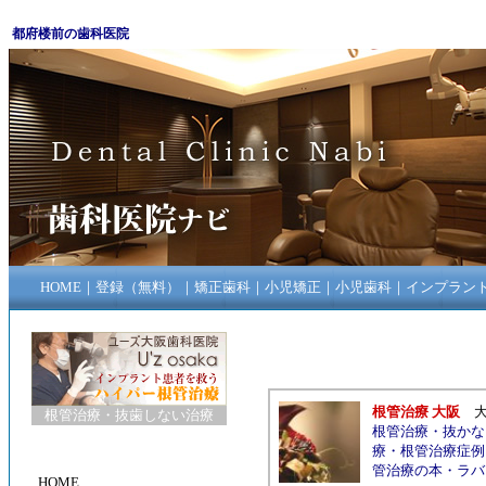
都府楼前の歯科医院
HOME
｜
登録（無料）
｜
矯正歯科
｜
小児矯正
｜
小児歯科
｜
インプラン
根管治療 大阪
根管治療
・
抜歯しない治療
根管治療
・
抜かな
療
・
根管治療症例
管治療の本
・
ラバ
HOME