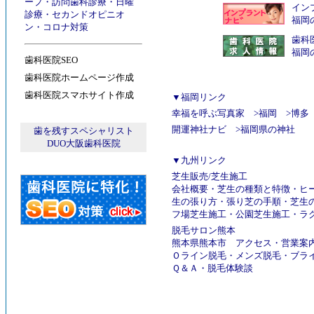
ープ
・
訪問歯科診療
・
日曜
インプ
診療
・
セカンドオピニオ
福岡
ン
・
コロナ対策
歯科
福岡
歯科医院SEO
歯科医院ホームページ作成
歯科医院スマホサイト作成
▼福岡リンク
幸福を呼ぶ写真家
>
福岡
>
博多
開運神社ナビ
>
福岡県の神社
歯を残すスペシャリスト
DUO大阪歯科医院
▼九州リンク
芝生販売
/
芝生施工
会社概要
・
芝生の種類と特徴
・
ヒ
生の張り方
・
張り芝の手順
・
芝生
フ場芝生施工
・
公園芝生施工
・
ラ
脱毛サロン熊本
熊本県熊本市
アクセス
・
営業案
Ｏライン脱毛
・
メンズ脱毛
・
ブラ
Ｑ＆Ａ
・
脱毛体験談