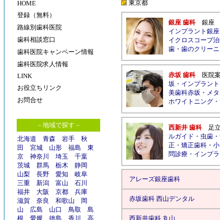
東京都
HOME
登録（無料）
銀座 歯科
銀座
路線別歯科医院
インプラント銀座
歯科相談窓口
イクロスコープ治
歯
・
歯のクリーニ
歯科医院キャンペーン情報
歯科医院求人情報
赤坂 歯科
医院
LINK
坂
・
インプラント
お役立ちリンク
美歯科赤坂
・
メタ
お問合せ
ホワイトニング
・
－地域で探す－
西新井 歯科
足
ルガイド
・
虫歯
・
北海道
青森
岩手
秋
正
・
矯正歯科
・
小
田
宮城
山形
福島
東
問診療
・
インプラ
京
神奈川
埼玉
千葉
茨城
群馬
栃木
静岡
山梨
長野
愛知
岐阜
アレーズ銀座歯科
三重
新潟
富山
石川
福井
大阪
京都
兵庫
赤坂歯科 西山デンタル
滋賀
奈良
和歌山
岡
山
広島
山口
鳥取
島
根
愛媛
徳島
香川
高
西新井歯科 丸山