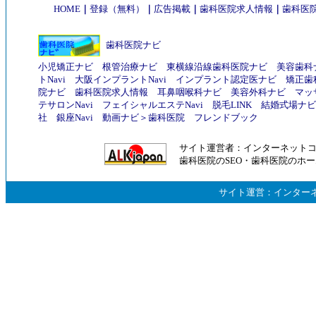
HOME
｜
登録（無料）
｜
広告掲載
｜
歯科医院求人情報
｜
歯科医院
歯科医院ナビ
小児矯正ナビ
根管治療ナビ
東横線沿線歯科医院ナビ
美容歯科
トNavi
大阪インプラントNavi
インプラント認定医ナビ
矯正歯
院ナビ
歯科医院求人情報
耳鼻咽喉科ナビ
美容外科ナビ
マッ
テサロンNavi
フェイシャルエステNavi
脱毛LINK
結婚式場ナビ
社
銀座Navi
動画ナビ
＞
歯科医院
フレンドブック
サイト運営者：
インターネット
歯科医院のSEO
・
歯科医院のホー
サイト運営：
インター