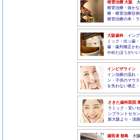
根管治療 大阪
根管治療
・
抜かな
療
・
根管治療症例
根管治療の本
・
ラ
大阪歯科
インプ
ミック
・
出っ歯
・
歯
・
歯列矯正かわ
やめたほうがいい
インビザライン
イン治療の流れ
・
ン
・
子供のマウス
を失わない矯正
・
さきた歯科医院 
ラミック
・
安い
ンプラントセカ
新大阪より
・
淡
歯医者 都島
大