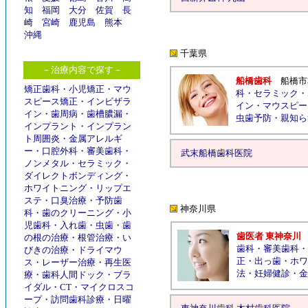
知
福岡
大分
佐賀
長
崎
宮崎
鹿児島
熊本
沖縄
千葉県
－治療内容で探す－
船橋歯科
船橋市
矯正歯科
・
小児矯正
・
マウ
科
・
セラミック
・
スピース矯正
・
インビザラ
イン
・
マウスピー
イン
・
歯周病
・
歯槽膿漏
・
虫歯予防
・
親知ら
インプラント
・
インプラン
ト周囲炎
・
金属アレルギ
ー
・
口腔外科
・
審美歯科
・
武末船橋歯科医院
ノンメタル
・
セラミック
・
ダイレクトボンディング
・
ホワイトニング
・
リップエ
ステ
・
口臭治療
・
予防歯
神奈川県
科
・
歯のクリーニング
・
小
児歯科
・
入れ歯
・
虫歯
・
歯
歯医者 東神奈川
の根の治療
・
根管治療
・
い
歯科
・
審美歯科
・
びきの治療
・
ドライマウ
正
・
出っ歯
・
ホワ
ス
・
レーザー治療
・
再生医
法
・
妊婦健診
・
金
療
・
歯科人間ドック
・
ブラ
イダル
・
CT
・
マイクロスコ
ープ
・
訪問歯科診療
・
日曜