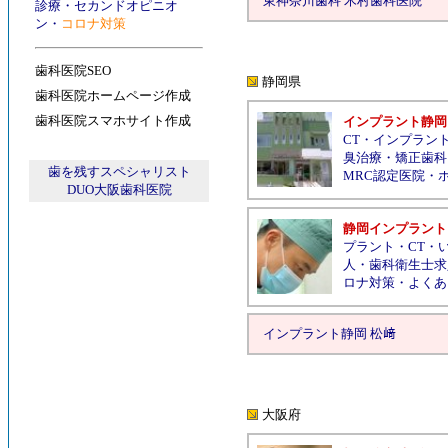
東神奈川歯科 木村歯科医院
診療
・
セカンドオピニオ
ン
・
コロナ対策
歯科医院SEO
静岡県
歯科医院ホームページ作成
歯科医院スマホサイト作成
インプラント静岡
CT
・
インプラン
臭治療
・
矯正歯科
歯を残すスペシャリスト
MRC認定医院
・
DUO大阪歯科医院
静岡インプラント
プラント
・
CT
・
人
・
歯科衛生士求
ロナ対策
・
よくあ
インプラント静岡
松﨑
大阪府