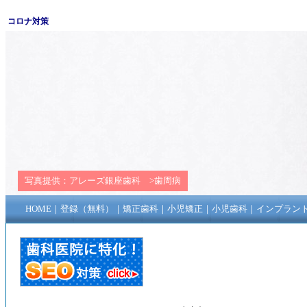
コロナ対策
写真提供：
アレーズ銀座歯科
>
歯周病
HOME
｜
登録（無料）
｜
矯正歯科
｜
小児矯正
｜
小児歯科
｜
インプラン