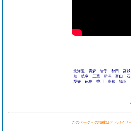
北海道
青森
岩手
秋田
宮城
知
岐阜
三重
新潟
富山
石
愛媛
徳島
香川
高知
福岡
このページへの掲載はアドバイザ