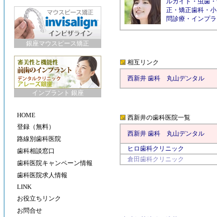
ルガイド
・
虫歯
・
正
・
矯正歯科
・
小
問診療
・
インプラ
銀座マウスピース矯正
相互リンク
西新井 歯科
丸山デンタル
インプラント 銀座
HOME
西新井の歯科医院
一覧
登録（無料）
西新井 歯科
丸山デンタル
路線別歯科医院
ヒロ歯科クリニック
歯科相談窓口
倉田歯科クリニック
歯科医院キャンペーン情報
歯科医院求人情報
LINK
お役立ちリンク
お問合せ