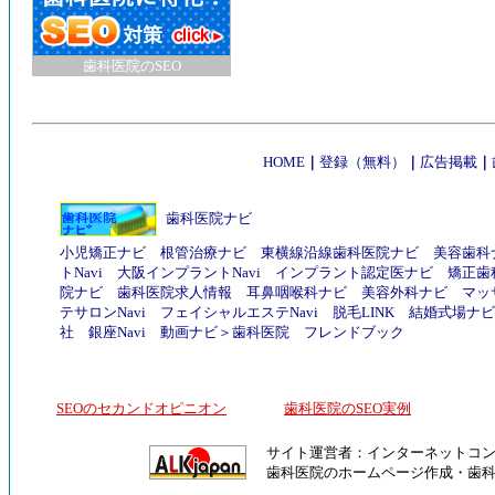
歯科医院のSEO
HOME
｜
登録（無料）
｜
広告掲載
｜
歯科医院ナビ
小児矯正ナビ
根管治療ナビ
東横線沿線歯科医院ナビ
美容歯科
トNavi
大阪インプラントNavi
インプラント認定医ナビ
矯正歯
院ナビ
歯科医院求人情報
耳鼻咽喉科ナビ
美容外科ナビ
マッ
テサロンNavi
フェイシャルエステNavi
脱毛LINK
結婚式場ナビ
社
銀座Navi
動画ナビ
＞
歯科医院
フレンドブック
SEOのセカンドオピニオン
歯科医院のSEO実例
サイト運営者：
インターネットコ
歯科医院のホームページ作成
・
歯