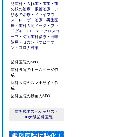
児歯科
・
入れ歯
・
虫歯
・
歯
の根の治療
・
根管治療
・
い
びきの治療
・
ドライマウ
ス
・
レーザー治療
・
再生医
療
・
歯科人間ドック
・
ブラ
イダル
・
CT
・
マイクロスコ
ープ
・
訪問歯科診療
・
日曜
診療
・
セカンドオピニオ
ン
・
コロナ対策
歯科医院のSEO
歯科医院のホームページ作
成
歯科医院のスマホサイト作
成
歯科医院の動画のSEO
歯を残すスペシャリスト
DUO大阪歯科医院