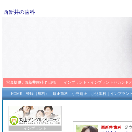
西新井の歯科
写真提供 /
西新井歯科 丸山
様
インプラント
・
インプラントセカンド
HOME
｜
登録（無料）
｜
矯正歯科
｜
小児矯正
｜
小児歯科
｜
インプラン
西新井 歯科
足
インプラント