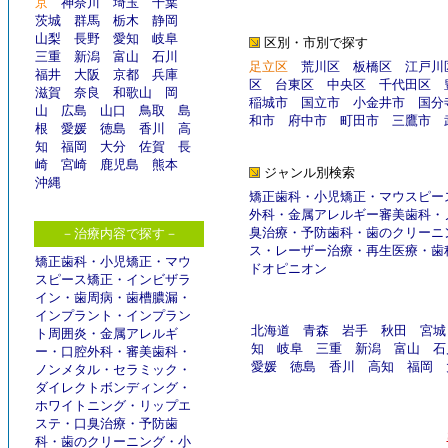
京
神奈川
埼玉
千葉
茨城
群馬
栃木
静岡
山梨
長野
愛知
岐阜
区別・市別で探す
三重
新潟
富山
石川
足立区
荒川区
板橋区
江戸川
福井
大阪
京都
兵庫
区
台東区
中央区
千代田区
滋賀
奈良
和歌山
岡
稲城市
国立市
小金井市
国分
山
広島
山口
鳥取
島
和市
府中市
町田市
三鷹市
根
愛媛
徳島
香川
高
知
福岡
大分
佐賀
長
崎
宮崎
鹿児島
熊本
ジャンル別検索
沖縄
矯正歯科
・
小児矯正
・
マウスピー
外科
・
金属アレルギー
審美歯科
・
臭治療
・
予防歯科
・
歯のクリーニ
－治療内容で探す－
ス
・
レーザー治療
・
再生医療
・
歯
矯正歯科
・
小児矯正
・
マウ
ドオピニオン
スピース矯正
・
インビザラ
イン
・
歯周病
・
歯槽膿漏
・
インプラント
・
インプラン
北海道
青森
岩手
秋田
宮城
ト周囲炎
・
金属アレルギ
知
岐阜
三重
新潟
富山
石
ー
・
口腔外科
・
審美歯科
・
愛媛
徳島
香川
高知
福岡
ノンメタル
・
セラミック
・
ダイレクトボンディング
・
ホワイトニング
・
リップエ
ステ
・
口臭治療
・
予防歯
科
・
歯のクリーニング
・
小