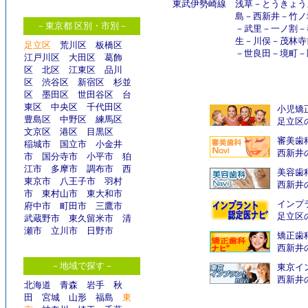
東武伊勢崎線
浅草
－
とうきょう
島
－
西新井
－
竹ノ
－東京都 区別・市別－
－
武里
－
一ノ割
－
生
－
川俣
－
茂林寺
足立区
荒川区
板橋区
－
世良田
－
境町
－
江戸川区
大田区
葛飾
区
北区
江東区
品川
区
渋谷区
新宿区
杉並
区
墨田区
世田谷区
台
東区
中央区
千代田区
小児矯
豊島区
中野区
練馬区
足立区
文京区
港区
目黒区
審美歯
稲城市
国立市
小金井
西新井
市
国分寺市
小平市
狛
江市
多摩市
調布市
西
美容歯
東京市
八王子市
羽村
西新井
市
東村山市
東大和市
インプ
府中市
町田市
三鷹市
足立区
武蔵野市
東久留米市
清
瀬市
立川市
日野市
矯正歯
西新井
－地域で探す－
東京イン
西新井
北海道
青森
岩手
秋
田
宮城
山形
福島
東