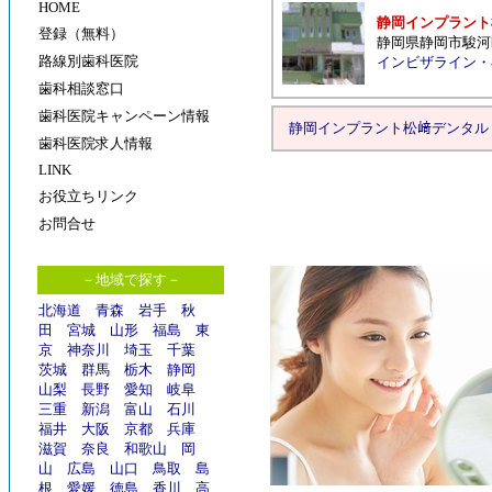
HOME
静岡インプラント
登録（無料）
静岡県静岡市駿河
路線別歯科医院
インビザライン
・
歯科相談窓口
歯科医院キャンペーン情報
静岡インプラント松﨑デンタル
歯科医院求人情報
LINK
お役立ちリンク
お問合せ
－地域で探す－
北海道
青森
岩手
秋
田
宮城
山形
福島
東
京
神奈川
埼玉
千葉
茨城
群馬
栃木
静岡
山梨
長野
愛知
岐阜
三重
新潟
富山
石川
福井
大阪
京都
兵庫
滋賀
奈良
和歌山
岡
山
広島
山口
鳥取
島
根
愛媛
徳島
香川
高