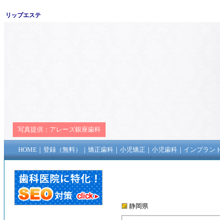
リップエステ
写真提供：
アレーズ銀座歯科
HOME
｜
登録（無料）
｜
矯正歯科
｜
小児矯正
｜
小児歯科
｜
インプラン
静岡県