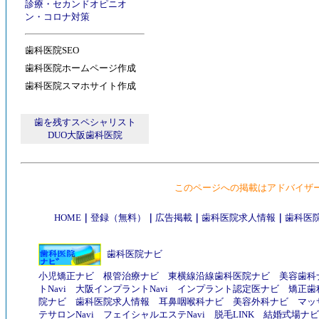
診療
・
セカンドオピニオ
ン
・
コロナ対策
歯科医院SEO
歯科医院ホームページ作成
歯科医院スマホサイト作成
歯を残すスペシャリスト
DUO大阪歯科医院
このページへの掲載はアドバイザ
HOME
｜
登録（無料）
｜
広告掲載
｜
歯科医院求人情報
｜
歯科医院
歯科医院ナビ
小児矯正ナビ
根管治療ナビ
東横線沿線歯科医院ナビ
美容歯科
トNavi
大阪インプラントNavi
インプラント認定医ナビ
矯正歯
院ナビ
歯科医院求人情報
耳鼻咽喉科ナビ
美容外科ナビ
マッ
テサロンNavi
フェイシャルエステNavi
脱毛LINK
結婚式場ナビ