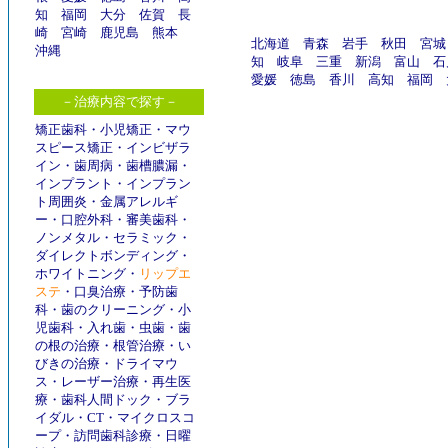
知
福岡
大分
佐賀
長
崎
宮崎
鹿児島
熊本
北海道
青森
岩手
秋田
宮城
沖縄
知
岐阜
三重
新潟
富山
石
愛媛
徳島
香川
高知
福岡
－治療内容で探す－
矯正歯科
・
小児矯正
・
マウ
スピース矯正
・
インビザラ
イン
・
歯周病
・
歯槽膿漏
・
インプラント
・
インプラン
ト周囲炎
・
金属アレルギ
ー
・
口腔外科
・
審美歯科
・
ノンメタル
・
セラミック
・
ダイレクトボンディング
・
ホワイトニング
・
リップエ
ステ
・
口臭治療
・
予防歯
科
・
歯のクリーニング
・
小
児歯科
・
入れ歯
・
虫歯
・
歯
の根の治療
・
根管治療
・
い
びきの治療
・
ドライマウ
ス
・
レーザー治療
・
再生医
療
・
歯科人間ドック
・
ブラ
イダル
・
CT
・
マイクロスコ
ープ
・
訪問歯科診療
・
日曜