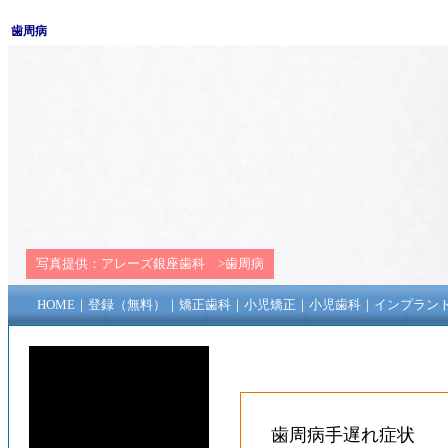
歯周病
写真提供：
アレーズ銀座歯科
>
歯周病
HOME
｜
登録（無料）
｜
矯正歯科
｜
小児矯正
｜
小児歯科
｜
インプラン
歯周病手遅れ症状