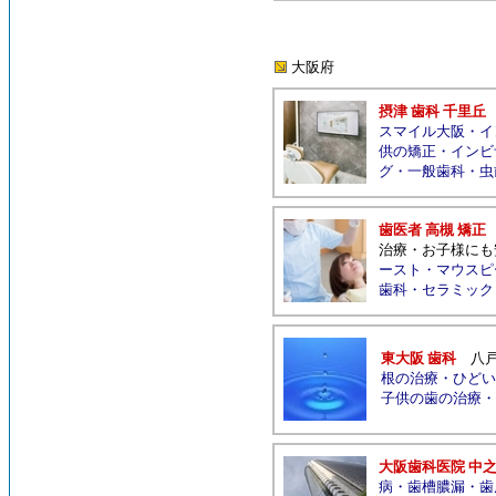
大阪府
摂津 歯科 千里丘
スマイル大阪
・
イ
供の矯正
・
インビ
グ
・
一般歯科
・
虫
歯医者 高槻 矯正
治療
・
お子様にも
ースト
・
マウスピ
歯科
・
セラミック
東大阪 歯科
八
根の治療
・
ひどい
子供の歯の治療
・
大阪歯科医院 中
病
・
歯槽膿漏
・
歯