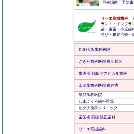
再生治療
・
予防歯
リーエ高槻歯科
ラント
・
インプラ
歯
・
虫歯
・
小児歯
並び
・
根管治療
・
DUO大阪歯科医院
さきた歯科医院 東淀川区
歯医者 都島 アスヒカル歯科
田治米歯科医院 東住吉
泉谷歯科医院
しまぶくろ歯科医院
ヒグチ歯科クリニック
歯医者 高槻 矯正歯科
リーエ高槻歯科