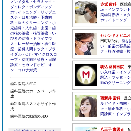
ノンメタル
・
セラミック
・
赤坂 歯科
医院
ダイレクトボンディング
・
坂
・
インプラント
ホワイトニング
・
リップエ
美歯科赤坂
・
メタ
ステ
・
口臭治療
・
予防歯
ホワイトニング
・
科
・
歯のクリーニング
・
小
児歯科
・
入れ歯
・
虫歯
・
歯
の根の治療
・
根管治療
・
い
セカンドオピニオ
びきの治療
・
ドライマウ
田町駅8分
。
歯を
ス
・
レーザー治療
・
再生医
い
・
前歯の審美歯
療
・
歯科人間ドック
・
ブラ
ク
・
根管治療
・
抜
イダル
・
CT
・
マイクロスコ
ープ
・
訪問歯科診療
・
日曜
診療
・
セカンドオピニオ
駒込 歯科医院
ン
・
コロナ対策
い入れ歯
・
インプ
駒込
・
フッ素
・
シ
歯のクリーニング
歯科医院のSEO
歯科医院のホームページ作
成
西新井 歯科
足
ルガイド
・
虫歯
・
歯科医院のスマホサイト作
正
・
矯正歯科
・
小
成
問診療
・
インプラ
歯科医院の動画のSEO
八王子 歯医者