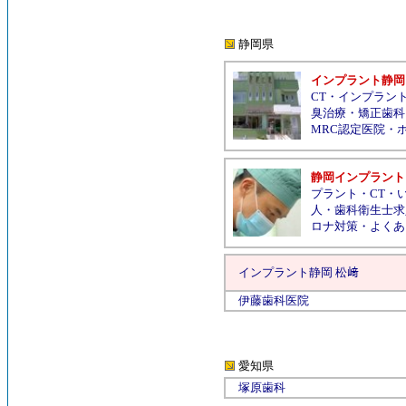
静岡県
インプラント静岡
CT
・
インプラン
臭治療
・
矯正歯科
MRC認定医院
・
静岡インプラント
プラント
・
CT
・
人
・
歯科衛生士求
ロナ対策
・
よくあ
インプラント静岡
松﨑
伊藤歯科医院
愛知県
塚原歯科