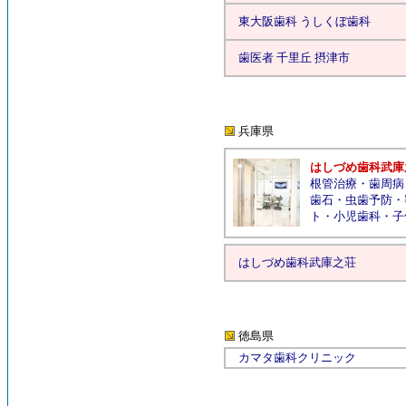
東大阪歯科 うしくぼ歯科
歯医者 千里丘 摂津市
兵庫県
はしづめ歯科武庫
根管治療
・
歯周病
歯石
・
虫歯予防
・
ト
・
小児歯科
・
子
はしづめ歯科武庫之荘
徳島県
カマタ歯科クリニック