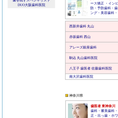
歯を残すスペシャリスト
ース矯正
・
イン
DUO大阪歯科医院
防
・
予防歯科
・
歯
ング
・
美容歯科
・
西新井歯科 丸山
赤坂歯科 西山
アレーズ銀座歯科
駒込 丸山歯科医院
八王子 歯医者 佐藤歯科医院
南大沢歯科医院
神奈川県
歯医者 東神奈川
歯科
・
審美歯科
・
正
・
出っ歯
・
ホワ