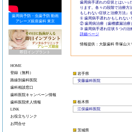
歯周病手遅れの症状とはいっ
ります。各々の段階で治療方
もしれない症状と治療方法』
歯周病予防
・
虫歯予防
動画
① 歯周病手遅れかもしれない
アレーズ銀座歯科 東京
② 歯周病治療（歯槽膿漏治療
③ 歯周病手遅れ症状５つの治
詳細ページ
情報提供：
大阪歯科 帝塚山
即日インプラント
HOME
登録（無料）
岩手県
路線別歯科医院
安藤歯科医院
歯科相談窓口
歯科医院キャンペーン情報
栃木県
歯科医院求人情報
江俣歯科医院
LINK
お役立ちリンク
お問合せ
茨城県