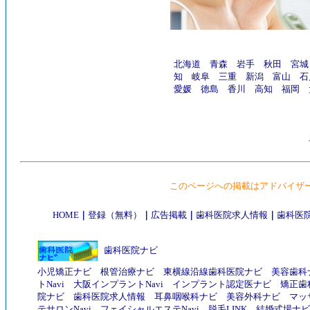
北海道
青森
岩手
秋田
宮城
知
岐阜
三重
新潟
富山
石
愛媛
徳島
香川
高知
福岡
このページへの掲載はアドバイザ
HOME
｜
登録（無料）
｜
広告掲載
｜
歯科医院求人情報
｜
歯科医院
歯科医院ナビ
小児矯正ナビ
根管治療ナビ
東横線沿線歯科医院ナビ
美容歯科
トNavi
大阪インプラントNavi
インプラント認定医ナビ
矯正歯
院ナビ
歯科医院求人情報
耳鼻咽喉科ナビ
美容外科ナビ
マッ
テサロンNavi
フェイシャルエステNavi
脱毛LINK
結婚式場ナビ