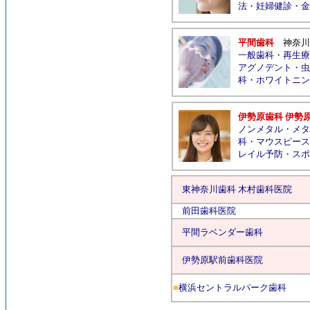
法
・
妊婦健診
・
金
平間歯科
神奈川
一般歯科
・
再生療
アグノデント
・
虫
科
・
ホワイトニン
伊勢原歯科 伊勢
ノンメタル
・
メタ
科
・
マウスピース
レイル予防
・
スポ
東神奈川歯科 木村歯科医院
前田歯科医院
平間ラベンダー歯科
伊勢原駅前歯科医院
■
横浜セントラルパーク歯科