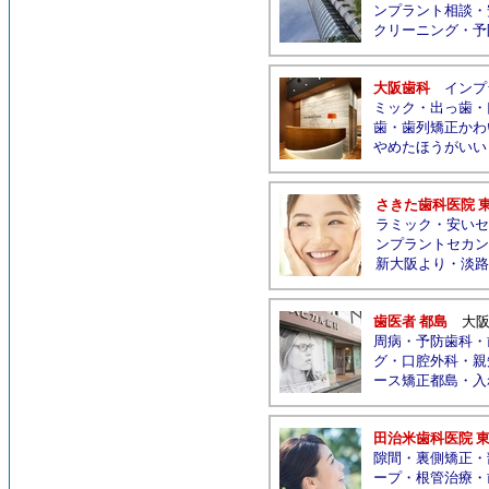
ンプラント相談
・
クリーニング
・
予
大阪歯科
インプ
ミック
・
出っ歯
・
歯
・
歯列矯正かわ
やめたほうがいい
さきた歯科医院 
ラミック
・
安いセ
ンプラントセカン
新大阪より
・
淡路
歯医者 都島
大
周病
・
予防歯科
・
グ
・
口腔外科
・
親
ース矯正都島
・
入
田治米歯科医院 
隙間
・
裏側矯正
・
ープ
・
根管治療
・