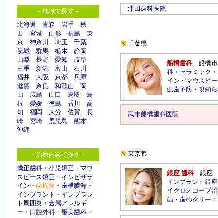
津田歯科医院
－地域で探す－
北海道
青森
岩手
秋
田
宮城
山形
福島
東
京
神奈川
埼玉
千葉
千葉県
茨城
群馬
栃木
静岡
山梨
長野
愛知
岐阜
船橋歯科
船橋市
三重
新潟
富山
石川
科
・
セラミック
・
福井
大阪
京都
兵庫
イン
・
マウスピー
滋賀
奈良
和歌山
岡
虫歯予防
・
親知ら
山
広島
山口
鳥取
島
根
愛媛
徳島
香川
高
知
福岡
大分
佐賀
長
武末船橋歯科医院
崎
宮崎
鹿児島
熊本
沖縄
東京都
－治療内容で探す－
矯正歯科
・
小児矯正
・
マウ
銀座 歯科
銀座
スピース矯正
・
インビザラ
インプラント銀座
イン
・
歯周病
・
歯槽膿漏
・
イクロスコープ治
インプラント
・
インプラン
歯
・
歯のクリーニ
ト周囲炎
・
金属アレルギ
ー
・
口腔外科
・
審美歯科
・