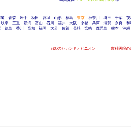
海道
青森
岩手
秋田
宮城
山形
福島
東京
神奈川
埼玉
千葉
茨
岐阜
三重
新潟
富山
石川
福井
大阪
京都
兵庫
滋賀
奈良
和
媛
徳島
香川
高知
福岡
大分
佐賀
長崎
宮崎
鹿児島
熊本
沖縄
SEOのセカンドオピニオン
歯科医院のS