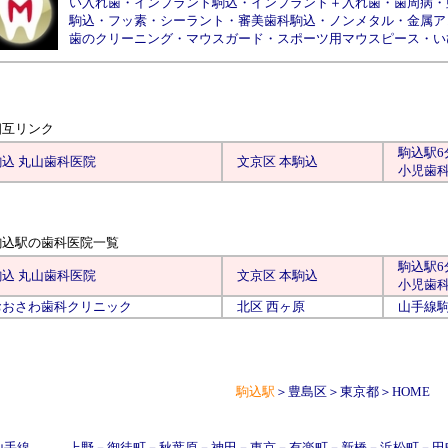
い入れ歯
・
インプラント駒込
・
インプラント＋入れ歯
・
歯周病
・
駒込
・
フッ素
・
シーラント
・
審美歯科駒込
・
ノンメタル
・
金属ア
歯のクリーニング
・
マウスガード
・
スポーツ用マウスピース
・
い
相互リンク
駒込
駅6
駒込 丸山歯科医院
文京区
本駒込
小児歯
駒込駅の歯科医院
一覧
駒込
駅6
駒込 丸山歯科医院
文京区
本駒込
小児歯
おおさわ歯科クリニック
北区
西ヶ原
山手線
駒込駅
＞
豊島区
＞
東京都
＞
HOME
山手線
上野
－
御徒町
－
秋葉原
－
神田
－
東京
－
有楽町
－
新橋
－
浜松町
－
田