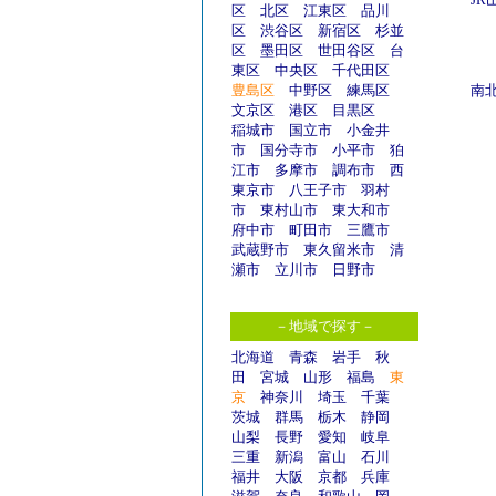
区
北区
江東区
品川
区
渋谷区
新宿区
杉並
区
墨田区
世田谷区
台
東区
中央区
千代田区
豊島区
中野区
練馬区
南
文京区
港区
目黒区
稲城市
国立市
小金井
市
国分寺市
小平市
狛
江市
多摩市
調布市
西
東京市
八王子市
羽村
市
東村山市
東大和市
府中市
町田市
三鷹市
武蔵野市
東久留米市
清
瀬市
立川市
日野市
－地域で探す－
北海道
青森
岩手
秋
田
宮城
山形
福島
東
京
神奈川
埼玉
千葉
茨城
群馬
栃木
静岡
山梨
長野
愛知
岐阜
三重
新潟
富山
石川
福井
大阪
京都
兵庫