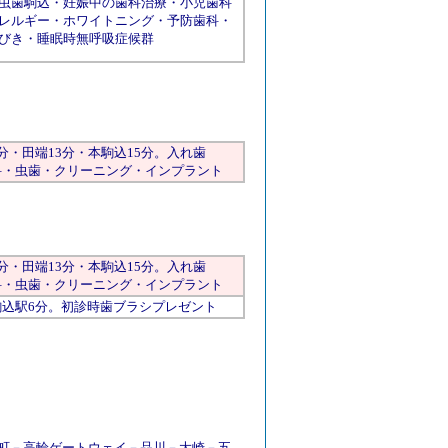
虫歯駒込
・
妊娠中の歯科治療
・
小児歯科
レルギー
・
ホワイトニング
・
予防歯科
・
びき
・
睡眠時無呼吸症候群
分・
田端
13分・
本駒込
15分。
入れ歯
科
・
虫歯
・
クリーニング
・
インプラント
分・
田端
13分・
本駒込
15分。
入れ歯
科
・
虫歯
・
クリーニング
・
インプラント
駒込
駅6分。初診時歯ブラシプレゼント
町
－
高輪ゲートウェイ
－
品川
－
大崎
－
五