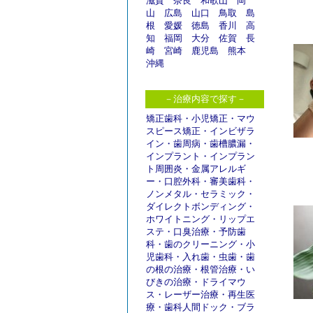
滋賀
奈良
和歌山
岡
山
広島
山口
鳥取
島
根
愛媛
徳島
香川
高
知
福岡
大分
佐賀
長
崎
宮崎
鹿児島
熊本
沖縄
－治療内容で探す－
矯正歯科
・
小児矯正
・
マウ
スピース矯正
・
インビザラ
イン
・
歯周病
・
歯槽膿漏
・
インプラント
・
インプラン
ト周囲炎
・
金属アレルギ
ー
・
口腔外科
・
審美歯科
・
ノンメタル
・
セラミック
・
ダイレクトボンディング
・
ホワイトニング
・
リップエ
ステ
・
口臭治療
・
予防歯
科
・
歯のクリーニング
・
小
児歯科
・
入れ歯
・
虫歯
・
歯
の根の治療
・
根管治療
・
い
びきの治療
・
ドライマウ
ス
・
レーザー治療
・
再生医
療
・
歯科人間ドック
・
ブラ