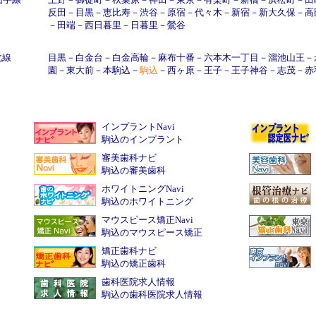
反田
－
目黒
－
恵比寿
－
渋谷
－
原宿
－
代々木
－
新宿
－
新大久保
－
高
－
田端
－
西日暮里
－
日暮里
－
鶯谷
北線
目黒
－
白金台
－
白金高輪
－
麻布十番
－
六本木一丁目
－
溜池山王
－
園
－
東大前
－
本駒込
－
駒込
－
西ヶ原
－
王子
－
王子神谷
－
志茂
－
赤
インプラントNavi
駒込のインプラント
審美歯科ナビ
駒込の審美歯科
ホワイトニングNavi
駒込のホワイトニング
マウスピース矯正Navi
駒込のマウスピース矯正
矯正歯科ナビ
駒込の矯正歯科
歯科医院求人情報
駒込の歯科医院求人情報