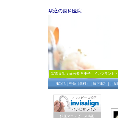
駒込の歯科医院
写真提供 ：
歯医者 八王子
インプラント
・
HOME
｜
登録（無料）
｜
矯正歯科
｜
小児
銀座マウスピース矯正