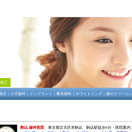
矯正
矯正
｜
小児歯科
｜
インプラント
｜
審美歯科
｜
ホワイトニング
｜
歯のクリーニ
駒込 歯科医院
東京都文京区本駒込
駒込駅徒歩6分
・
医院案内