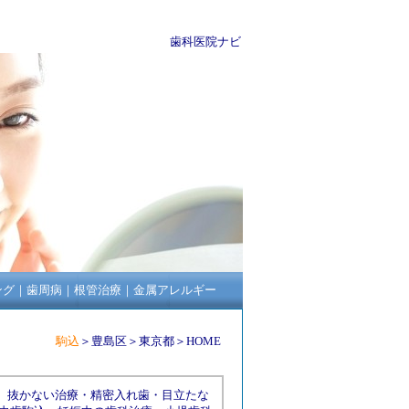
歯科医院ナビ
ング
｜
歯周病
｜
根管治療
｜
金属アレルギー
駒込
＞
豊島区
＞
東京都
＞
HOME
抜かない治療
・
精密入れ歯
・
目立たな