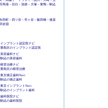
田馬場
－
目白
－
池袋
－
大塚
－
巣鴨
－
駒込
永田町
－
四ツ谷
－
市ヶ谷
－
飯田橋
－
後楽
羽岩淵
インプラント認定医ナビ
豊島区のインプラント認定医
美容歯科ナビ
駒込の美容歯科
根管治療ナビ
豊島区の根管治療
東京矯正歯科Navi
駒込の矯正歯科
東京インプラントNavi
駒込のインプラント歯科
歯科医院ナビ
駒込の歯科医院