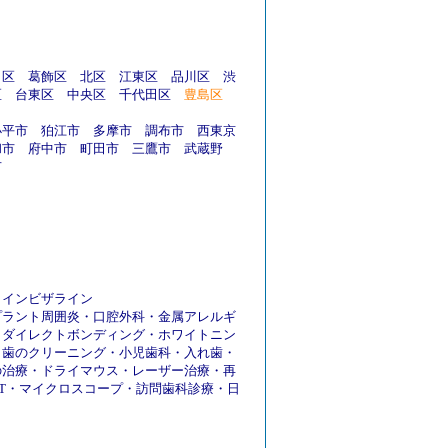
田区
葛飾区
北区
江東区
品川区
渋
区
台東区
中央区
千代田区
豊島区
小平市
狛江市
多摩市
調布市
西東京
和市
府中市
町田市
三鷹市
武蔵野
市
・
インビザライン
プラント周囲炎
・
口腔外科
・
金属アレルギ
・
ダイレクトボンディング
・
ホワイトニン
・
歯のクリーニング
・
小児歯科
・
入れ歯
・
の治療
・
ドライマウス
・
レーザー治療
・
再
T
・
マイクロスコープ
・
訪問歯科診療
・
日