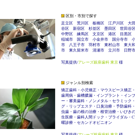
区別・市別で探す
足立区
荒川区
板橋区
江戸川区
大
谷区
新宿区
杉並区
墨田区
世田谷
中野区
練馬区
文京区
港区
目黒区
稲城市
国立市
小金井市
国分寺市
市
八王子市
羽村市
東村山市
東大
市
東久留米市
清瀬市
立川市
日野
写真提供/
アレーズ銀座歯科 東京
様
ジャンル別検索
矯正歯科
・
小児矯正
・
マウスピース矯正
歯周病
・
歯槽膿漏
・
インプラント
・
イン
ー
・
審美歯科
・
ノンメタル
・
セラミック
グ
・
リップエステ
・
口臭治療
・
予防歯科
虫歯
・
歯の根の治療
・
根管治療
・
いびき
生医療
・
歯科人間ドック
・
ブライダル
・
C
曜診療
・
セカンドオピニオン
写真提供/
アレーズ銀座歯科 東京
様