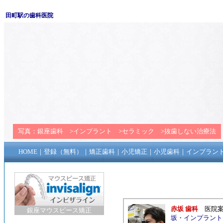
田町駅の歯科医院
写真：
銀座歯科
>
インプラント
>
セラミック
>
抜歯しない治療法
HOME
｜
登録（無料）
｜
矯正歯科
｜
小児矯正
｜
小児歯科
｜
インプラン
赤坂 歯科
医院
銀座マウスピース矯正
坂
・
インプラント