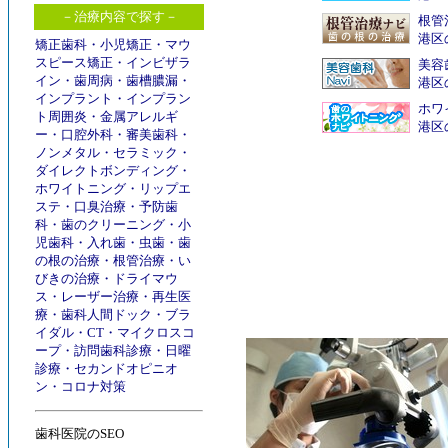
－治療内容で探す－
根管
港区
矯正歯科
・
小児矯正
・
マウ
スピース矯正
・
インビザラ
美容
イン
・
歯周病
・
歯槽膿漏
・
港区
インプラント
・
インプラン
ホワ
ト周囲炎
・
金属アレルギ
港区
ー
・
口腔外科
・
審美歯科
・
ノンメタル
・
セラミック
・
ダイレクトボンディング
・
ホワイトニング
・
リップエ
ステ
・
口臭治療
・
予防歯
科
・
歯のクリーニング
・
小
児歯科
・
入れ歯
・
虫歯
・
歯
の根の治療
・
根管治療
・
い
びきの治療
・
ドライマウ
ス
・
レーザー治療
・
再生医
療
・
歯科人間ドック
・
ブラ
イダル
・
CT
・
マイクロスコ
ープ
・
訪問歯科診療
・
日曜
診療
・
セカンドオピニオ
ン
・
コロナ対策
歯科医院のSEO