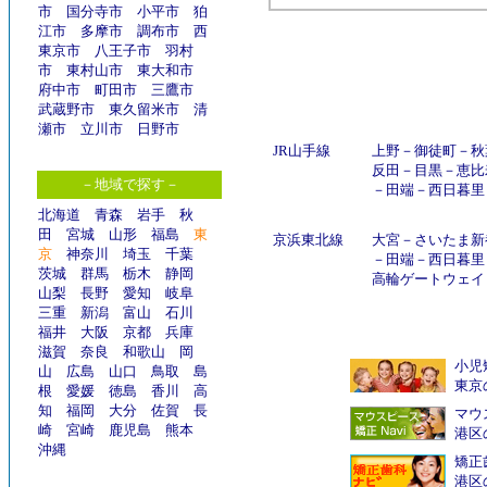
市
国分寺市
小平市
狛
江市
多摩市
調布市
西
東京市
八王子市
羽村
市
東村山市
東大和市
府中市
町田市
三鷹市
武蔵野市
東久留米市
清
瀬市
立川市
日野市
JR山手線
上野
－
御徒町
－
秋
反田
－
目黒
－
恵比
－地域で探す－
－
田端
－
西日暮里
北海道
青森
岩手
秋
田
宮城
山形
福島
東
京浜東北線
大宮
－
さいたま新
京
神奈川
埼玉
千葉
－
田端
－
西日暮里
茨城
群馬
栃木
静岡
高輪ゲートウェイ
山梨
長野
愛知
岐阜
三重
新潟
富山
石川
福井
大阪
京都
兵庫
滋賀
奈良
和歌山
岡
小児
山
広島
山口
鳥取
島
東京
根
愛媛
徳島
香川
高
知
福岡
大分
佐賀
長
マウ
崎
宮崎
鹿児島
熊本
港区
沖縄
矯正
港区