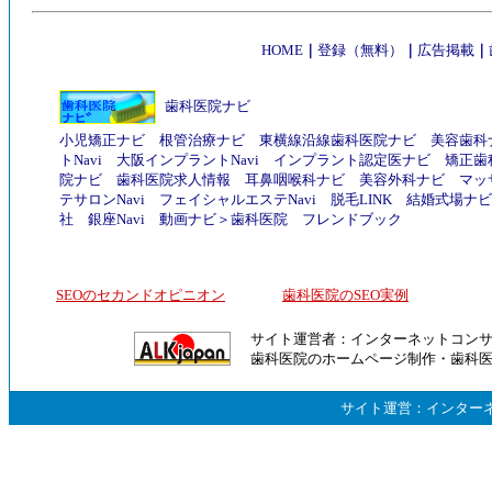
HOME
｜
登録（無料）
｜
広告掲載
｜
歯科医院ナビ
小児矯正ナビ
根管治療ナビ
東横線沿線歯科医院ナビ
美容歯科
トNavi
大阪インプラントNavi
インプラント認定医ナビ
矯正歯
院ナビ
歯科医院求人情報
耳鼻咽喉科ナビ
美容外科ナビ
マッ
テサロンNavi
フェイシャルエステNavi
脱毛LINK
結婚式場ナビ
社
銀座Navi
動画ナビ
＞
歯科医院
フレンドブック
SEOのセカンドオピニオン
歯科医院のSEO実例
サイト運営者：
インターネットコン
歯科医院のホームページ制作
・
歯科
サイト運営：
インター