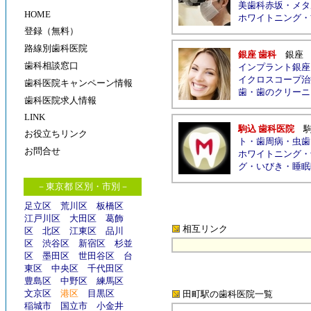
美歯科赤坂
・
メタ
HOME
ホワイトニング
・
登録（無料）
路線別歯科医院
銀座 歯科
銀座
歯科相談窓口
インプラント銀座
イクロスコープ治
歯科医院キャンペーン情報
歯
・
歯のクリーニ
歯科医院求人情報
LINK
駒込 歯科医院
お役立ちリンク
ト
・
歯周病
・
虫歯
お問合せ
ホワイトニング
・
グ
・
いびき
・
睡眠
－東京都 区別・市別－
足立区
荒川区
板橋区
江戸川区
大田区
葛飾
相互リンク
区
北区
江東区
品川
区
渋谷区
新宿区
杉並
区
墨田区
世田谷区
台
東区
中央区
千代田区
豊島区
中野区
練馬区
文京区
港区
目黒区
田町駅の歯科医院
一覧
稲城市
国立市
小金井