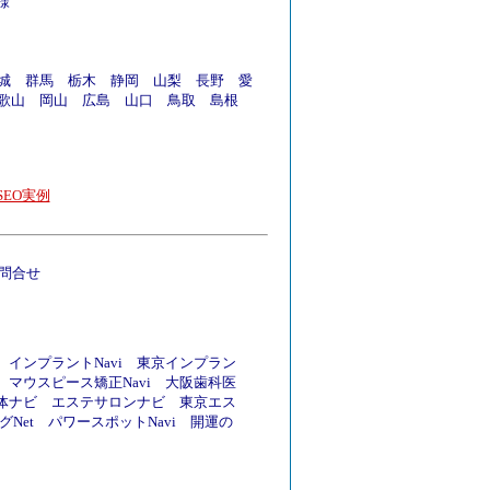
様
城
群馬
栃木
静岡
山梨
長野
愛
歌山
岡山
広島
山口
鳥取
島根
EO実例
問合せ
インプラントNavi
東京インプラン
マウスピース矯正Navi
大阪歯科医
体ナビ
エステサロンナビ
東京エス
Net
パワースポットNavi
開運の