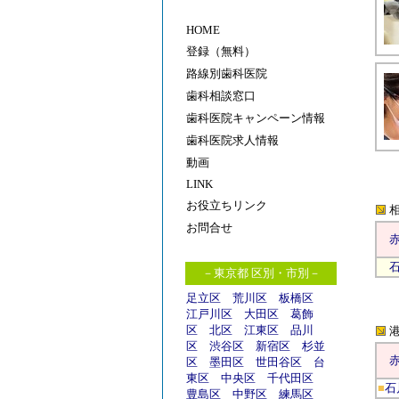
HOME
登録（無料）
路線別歯科医院
歯科相談窓口
歯科医院キャンペーン情報
歯科医院求人情報
動画
LINK
お役立ちリンク
お問合せ
－東京都 区別・市別－
足立区
荒川区
板橋区
江戸川区
大田区
葛飾
区
北区
江東区
品川
区
渋谷区
新宿区
杉並
区
墨田区
世田谷区
台
東区
中央区
千代田区
■
石
豊島区
中野区
練馬区