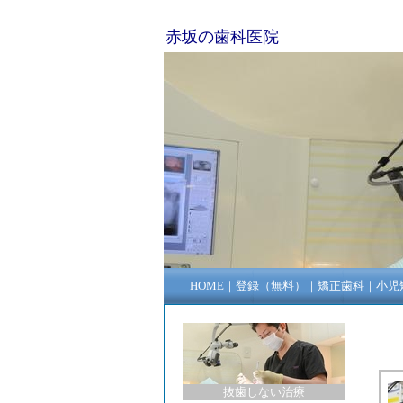
赤坂の歯科医院
HOME
｜
登録（無料）
｜
矯正歯科
｜
小児
抜歯しない治療