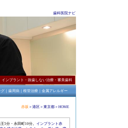
歯科医院ナビ
様
インプラント
・
抜歯しない治療
・
審美歯科
ング
｜
歯周病
｜
根管治療
｜
金属アレルギー
赤坂
＞
港区
＞
東京都
＞
HOME
山王
5分・
永田町
10分。
インプラント赤