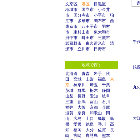
文京区
港区
目黒区
稲城市
国立市
小金井
市
国分寺市
小平市
狛
江市
多摩市
調布市
西
東京市
八王子市
羽村
市
東村山市
東大和市
府中市
町田市
三鷹市
千
武蔵野市
東久留米市
清
瀬市
立川市
日野市
－地域で探す－
銀
北海道
青森
岩手
秋
田
宮城
山形
福島
東
京
神奈川
埼玉
千葉
丸
茨城
群馬
栃木
静岡
山梨
長野
愛知
岐阜
三重
新潟
富山
石川
福井
大阪
京都
兵庫
滋賀
奈良
和歌山
岡
大
山
広島
山口
鳥取
島
根
愛媛
徳島
香川
高
知
福岡
大分
佐賀
長
崎
宮崎
鹿児島
熊本