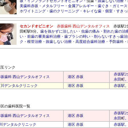
坂
・
インプラントセカンドオピニオン
・
虫歯
・
抜歯しない治療
・
美歯科赤坂
・
メタルフリー
・
金属アレルギー
・
歯ぐき
・
ガミース
ホワイトニング
・
歯のクリーニング
・
キレイな歯
・
個室
・
すきっ
セカンドオピニオン
赤坂歯科 西山デンタルオフィス
赤坂駅2
田町駅8分
。
歯を抜かずに治したい
・
虫歯の痛み
・
割れた歯の治
い
・
前歯の審美歯科治療
・
歯ブラシの時い
・
削らないすきっ歯治
ク
・
根管治療
・
抜歯しない治療
・
高度総合歯科治療
・
予防歯科
・
相互リンク
赤坂
駅
2
赤坂歯科 西山デンタルオフィス
港区
赤坂
永田町
石川デンタルクリニック
港区
赤坂
赤坂駅
港区の歯科医院
一覧
赤坂
駅
2
赤坂歯科 西山デンタルオフィス
港区
赤坂
永田町
川デンタルクリニック
港区
赤坂
赤坂駅