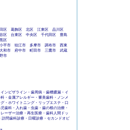
田区
葛飾区
北区
江東区
品川区
谷区
台東区
中央区
千代田区
豊島
黒区
小平市
狛江市
多摩市
調布市
西東
大和市
府中市
町田市
三鷹市
武蔵
野市
・
インビザライン
・
歯周病
・
歯槽膿漏
・
イ
外科
・
金属アレルギー
・
審美歯科
・
ノンメ
ング
・
ホワイトニング
・
リップエステ
・
口
小児歯科
・
入れ歯
・
虫歯
・
歯の根の治療
・
・
レーザー治療
・
再生医療
・
歯科人間ドッ
・
訪問歯科診療
・
日曜診療
・
セカンドオピ