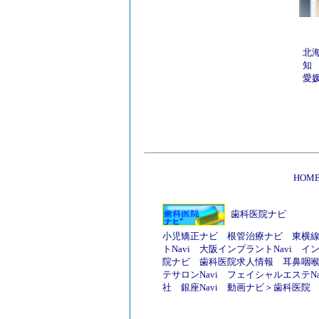
北
知
愛
HOM
歯科医院ナビ
小児矯正ナビ
根管治療ナビ
東横
トNavi
大阪インプラントNavi
イ
院ナビ
歯科医院求人情報
耳鼻咽
テサロンNavi
フェイシャルエステNa
社
銀座Navi
動画ナビ
＞
歯科医院