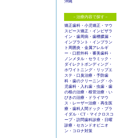
沖縄
－治療内容で探す－
矯正歯科
・
小児矯正
・
マウ
スピース矯正
・
インビザラ
イン
・
歯周病
・
歯槽膿漏
・
インプラント
・
インプラン
ト周囲炎
・
金属アレルギ
ー
・
口腔外科
・
審美歯科
・
ノンメタル
・
セラミック
・
ダイレクトボンディング
・
ホワイトニング
・
リップエ
ステ
・
口臭治療
・
予防歯
科
・
歯のクリーニング
・
小
児歯科
・
入れ歯
・
虫歯
・
歯
の根の治療
・
根管治療
・
い
びきの治療
・
ドライマウ
ス
・
レーザー治療
・
再生医
療
・
歯科人間ドック
・
ブラ
イダル
・
CT
・
マイクロスコ
ープ
・
訪問歯科診療
・
日曜
診療
・
セカンドオピニオ
ン
・
コロナ対策