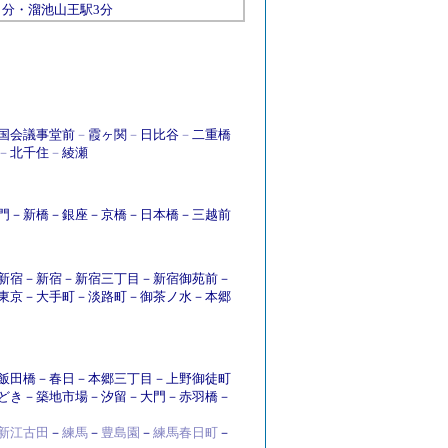
４分・
溜池山王
駅3分
国会議事堂前
－
霞ヶ関
－
日比谷
－
二重橋
－
北千住
－
綾瀬
門
－
新橋
－
銀座
－
京橋
－
日本橋
－
三越前
新宿
－
新宿
－
新宿三丁目
－
新宿御苑前
－
東京
－
大手町
－
淡路町
－
御茶ノ水
－
本郷
飯田橋
－
春日
－
本郷三丁目
－
上野御徒町
どき
－
築地市場
－
汐留
－
大門
－
赤羽橋
－
新江古田
－
練馬
－
豊島園
－
練馬春日町
－