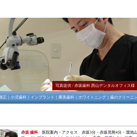
写真提供 /
赤坂歯科
西山デンタルオフィス
矯正
｜
小児歯科
｜
インプラント
｜
審美歯科
｜
ホワイトニング
｜
歯のクリーニ
赤坂 歯科
医院案内
・
アクセス
赤坂
3分・
赤坂見附
4分・
溜池