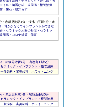
歯を残す治療
・
セラミック
・
差し歯
・
審
マイル
・
綺麗な歯
・
歯周病
・
根管治療
・
歯
・
歯石
・
親知らず
分
・
赤坂見附駅4分
・
溜池山王駅5分
・
永
療
・
骨が少なくてインプラントができな
療
・
セラミック周囲の炎症
・
セラミッ
歯周病
・
コロナ対策
・
個室
分・
赤坂見附
駅4分・
溜池山王
駅5分
。
セラミック
・
インプラント
・
根管治療
。一般歯科・
審美歯科
・
ホワイトニング
分・
赤坂見附
駅4分・
溜池山王
駅5分
。
セラミック
・
インプラント
・
根管治療
。一般歯科・
審美歯科
・
ホワイトニング