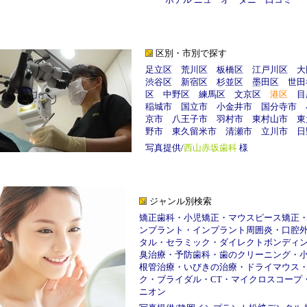
区別・市別で探す
足立区
荒川区
板橋区
江戸川区
大
渋谷区
新宿区
杉並区
墨田区
世田
区
中野区
練馬区
文京区
港区
目
稲城市
国立市
小金井市
国分寺市
京市
八王子市
羽村市
東村山市
東
野市
東久留米市
清瀬市
立川市
日
写真提供/
西山赤坂歯科
様
ジャンル別検索
矯正歯科
・
小児矯正
・
マウスピース矯正
ンプラント
・
インプラント周囲炎
・
口腔
タル
・
セラミック
・
ダイレクトボンディ
臭治療
・
予防歯科
・
歯のクリーニング
・
根管治療
・
いびきの治療
・
ドライマウス
ク
・
ブライダル
・
CT
・
マイクロスコープ
ニオン