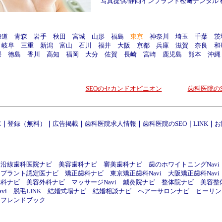
写真提供/
静岡インプラント松﨑デンタル
海道
青森
岩手
秋田
宮城
山形
福島
東京
神奈川
埼玉
千葉
茨
岐阜
三重
新潟
富山
石川
福井
大阪
京都
兵庫
滋賀
奈良
和
媛
徳島
香川
高知
福岡
大分
佐賀
長崎
宮崎
鹿児島
熊本
沖縄
SEOのセカンドオピニオン
歯科医院のS
E
｜
登録（無料）
｜
広告掲載
｜
歯科医院求人情報
｜
歯科医院のSEO
｜
LINK
｜
お
線沿線歯科医院ナビ
美容歯科ナビ
審美歯科ナビ
歯のホワイトニングNavi
ンプラント認定医ナビ
矯正歯科ナビ
東京矯正歯科Navi
大阪矯正歯科Navi
喉科ナビ
美容外科ナビ
マッサージNavi
鍼灸院ナビ
整体院ナビ
美容整
vi
脱毛LINK
結婚式場ナビ
結婚相談ナビ
ヘアーサロンナビ
ヒーリング
フレンドブック