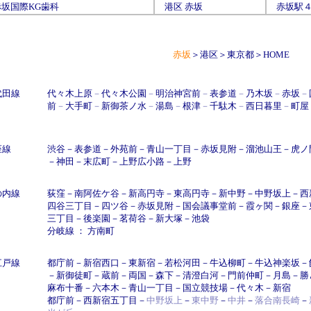
赤坂国際KG歯科
港区
赤坂
赤坂駅
赤坂
＞
港区
＞
東京都
＞
HOME
代田線
代々木上原
－
代々木公園
－
明治神宮前
－
表参道
－
乃木坂
－
赤坂
－
前
－
大手町
－
新御茶ノ水
－
湯島
－
根津
－
千駄木
－
西日暮里
－
町屋
座線
渋谷
－
表参道
－
外苑前
－
青山一丁目
－
赤坂見附
－
溜池山王
－
虎ノ
－
神田
－
末広町
－
上野広小路
－
上野
の内線
荻窪
－
南阿佐ケ谷
－
新高円寺
－
東高円寺
－
新中野
－
中野坂上
－
西
四谷三丁目
－
四ツ谷
－
赤坂見附
－
国会議事堂前
－
霞ヶ関
－
銀座
－
三丁目
－
後楽園
－
茗荷谷
－
新大塚
－
池袋
分岐線 ：
方南町
江戸線
都庁前
－
新宿西口
－
東新宿
－
若松河田
－
牛込柳町
－
牛込神楽坂
－
－
新御徒町
－
蔵前
－
両国
－
森下
－
清澄白河
－
門前仲町
－
月島
－
勝
麻布十番
－
六本木
－
青山一丁目
－
国立競技場
－
代々木
－
新宿
都庁前
－
西新宿五丁目
－
中野坂上
－
東中野
－
中井
－
落合南長崎
－