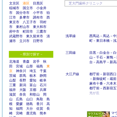
文京区
港区
目黒区
芝大門歯科クリニック
稲城市
国立市
小金井
市
国分寺市
小平市
狛
江市
多摩市
調布市
西
東京市
八王子市
羽村
市
東村山市
東大和市
府中市
町田市
三鷹市
浅草線
西馬込
－
馬込
－
中
武蔵野市
東久留米市
清
町
－
東日本橋
－
浅
瀬市
立川市
日野市
三田線
目黒
－
白金台
－
白
－県別で探す－
山
－
千石
－
巣鴨
－
北海道
青森
岩手
秋
台
－
高島平
－
新高
田
宮城
山形
福島
東
京
神奈川
埼玉
千葉
大江戸線
都庁前
－
新宿西口
茨城
群馬
栃木
静岡
－
新御徒町
－
蔵前
山梨
長野
愛知
岐阜
麻布十番
－
六本木
三重
新潟
富山
石川
都庁前
－
西新宿五
福井
大阪
京都
兵庫
光が丘
滋賀
奈良
和歌山
岡
山
広島
山口
鳥取
島
根
愛媛
徳島
香川
高
知
福岡
大分
佐賀
長
マウ
崎
宮崎
鹿児島
熊本