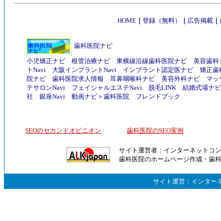
HOME
｜
登録（無料）
｜
広告掲載
｜
歯科医院ナビ
小児矯正ナビ
根管治療ナビ
東横線沿線歯科医院ナビ
美容歯科
トNavi
大阪インプラントNavi
インプラント認定医ナビ
矯正歯
院ナビ
歯科医院求人情報
耳鼻咽喉科ナビ
美容外科ナビ
マッ
テサロンNavi
フェイシャルエステNavi
脱毛LINK
結婚式場ナビ
社
銀座Navi
動画ナビ
＞
歯科医院
フレンドブック
SEOのセカンドオピニオン
歯科医院のSEO実例
サイト運営者：
インターネットコ
歯科医院のホームページ作成
・
歯
サイト運営：
インター