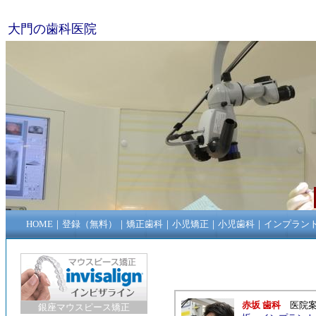
大門の歯科医院
HOME
｜
登録（無料）
｜
矯正歯科
｜
小児矯正
｜
小児歯科
｜
インプラン
赤坂 歯科
医院
銀座マウスピース矯正