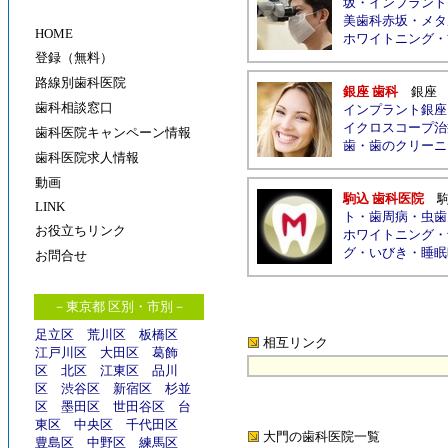
坂
・
インプラント
美歯科赤坂
・
メタ
HOME
ホワイトニング
・
登録（無料）
路線別歯科医院
銀座 歯科
銀座
歯科相談窓口
インプラント銀座
イクロスコープ治
歯科医院キャンペーン情報
歯
・
歯のクリーニ
歯科医院求人情報
動画
駒込 歯科医院
LINK
ト
・
歯周病
・
虫歯
お役立ちリンク
ホワイトニング
・
グ
・
いびき
・
睡眠
お問合せ
－東京都 区別・市別－
足立区
荒川区
板橋区
相互リンク
江戸川区
大田区
葛飾
区
北区
江東区
品川
区
渋谷区
新宿区
杉並
区
墨田区
世田谷区
台
東区
中央区
千代田区
大門の歯科医院
一覧
豊島区
中野区
練馬区