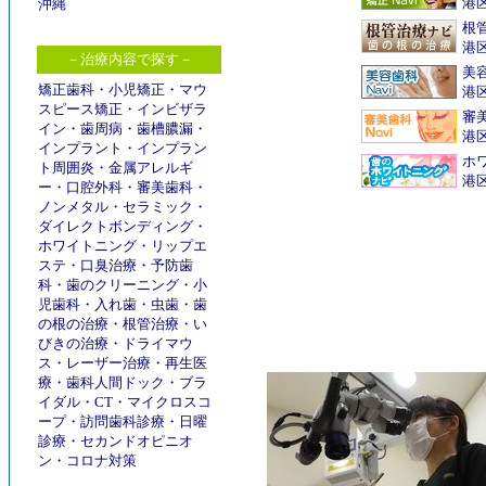
港
沖縄
根
港
－治療内容で探す－
美
矯正歯科
・
小児矯正
・
マウ
港
スピース矯正
・
インビザラ
審
イン
・
歯周病
・
歯槽膿漏
・
港
インプラント
・
インプラン
ホワ
ト周囲炎
・
金属アレルギ
港
ー
・
口腔外科
・
審美歯科
・
ノンメタル
・
セラミック
・
ダイレクトボンディング
・
ホワイトニング
・
リップエ
ステ
・
口臭治療
・
予防歯
科
・
歯のクリーニング
・
小
児歯科
・
入れ歯
・
虫歯
・
歯
の根の治療
・
根管治療
・
い
びきの治療
・
ドライマウ
ス
・
レーザー治療
・
再生医
療
・
歯科人間ドック
・
ブラ
イダル
・
CT
・
マイクロスコ
ープ
・
訪問歯科診療
・
日曜
診療
・
セカンドオピニオ
ン
・
コロナ対策