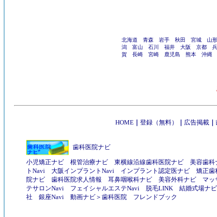
北海道
青森
岩手
秋田
宮城
山
潟
富山
石川
福井
大阪
京都
賀
長崎
宮崎
鹿児島
熊本
沖縄
HOME
｜
登録（無料）
｜
広告掲載
｜
歯科医院ナビ
小児矯正ナビ
根管治療ナビ
東横線沿線歯科医院ナビ
美容歯科
トNavi
大阪インプラントNavi
インプラント認定医ナビ
矯正歯
院ナビ
歯科医院求人情報
耳鼻咽喉科ナビ
美容外科ナビ
マッ
テサロンNavi
フェイシャルエステNavi
脱毛LINK
結婚式場ナビ
社
銀座Navi
動画ナビ
＞
歯科医院
フレンドブック