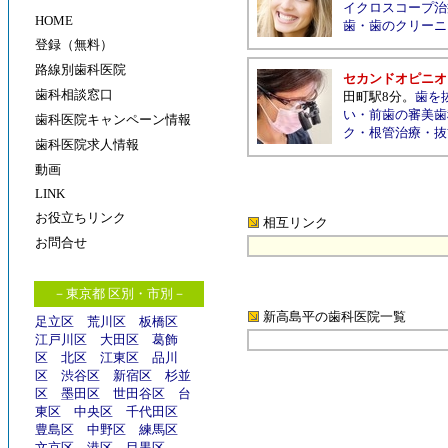
イクロスコープ治
HOME
歯
・
歯のクリーニ
登録（無料）
路線別歯科医院
セカンドオピニオ
歯科相談窓口
田町駅8分
。
歯を
い
・
前歯の審美歯
歯科医院キャンペーン情報
ク
・
根管治療
・
抜
歯科医院求人情報
動画
LINK
お役立ちリンク
相互リンク
お問合せ
－東京都 区別・市別－
新高島平の歯科医院
一覧
足立区
荒川区
板橋区
江戸川区
大田区
葛飾
区
北区
江東区
品川
区
渋谷区
新宿区
杉並
区
墨田区
世田谷区
台
東区
中央区
千代田区
豊島区
中野区
練馬区
文京区
港区
目黒区