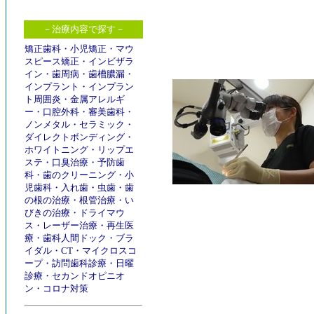
－治療内容で探す－
矯正歯科
・
小児矯正
・
マウ
スピース矯正
・
インビザラ
イン
・
歯周病
・
歯槽膿漏
・
インプラント
・
インプラン
ト周囲炎
・
金属アレルギ
ー
・
口腔外科
・
審美歯科
・
ノンメタル
・
セラミック
・
ダイレクトボンディング
・
ホワイトニング
・
リップエ
ステ
・
口臭治療
・
予防歯
科
・
歯のクリーニング
・
小
児歯科
・
入れ歯
・
虫歯
・
歯
の根の治療
・
根管治療
・
い
びきの治療
・
ドライマウ
ス
・
レーザー治療
・
再生医
療
・
歯科人間ドック
・
ブラ
イダル
・
CT
・
マイクロスコ
ープ
・
訪問歯科診療
・
日曜
診療
・
セカンドオピニオ
ン
・
コロナ対策