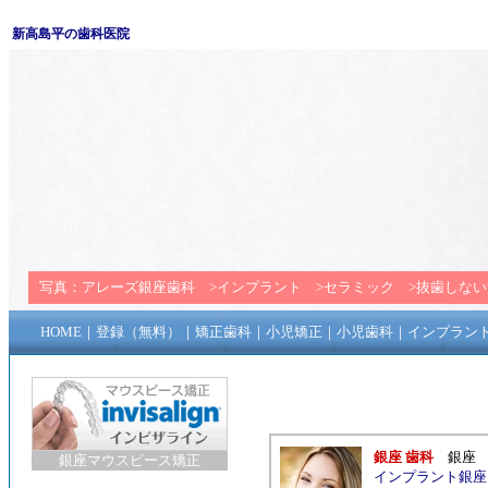
新高島平の歯科医院
写真：
アレーズ銀座歯科
>
インプラント
>
セラミック
>
抜歯しない
HOME
｜
登録（無料）
｜
矯正歯科
｜
小児矯正
｜
小児歯科
｜
インプラン
銀座 歯科
銀座
銀座マウスピース矯正
インプラント銀座