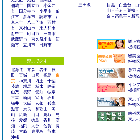
三田線
目黒
－
白金台
－
白
稲城市
国立市
小金井
山
－
千石
－
巣鴨
－
市
国分寺市
小平市
狛
台
－
高島平
－
新高
江市
多摩市
調布市
西
東京市
八王子市
羽村
市
東村山市
東大和市
府中市
町田市
三鷹市
武蔵野市
東久留米市
清
矯正
瀬市
立川市
日野市
板橋
審美
－県別で探す－
板橋
北海道
青森
岩手
秋
美容
田
宮城
山形
福島
東
板橋
京
神奈川
埼玉
千葉
インプ
茨城
群馬
栃木
静岡
板橋
山梨
長野
愛知
岐阜
三重
新潟
富山
石川
東京イ
福井
大阪
京都
兵庫
板橋
滋賀
奈良
和歌山
岡
歯科
山
広島
山口
鳥取
島
東京
根
愛媛
徳島
香川
高
知
福岡
大分
佐賀
長
崎
宮崎
鹿児島
熊本
沖縄