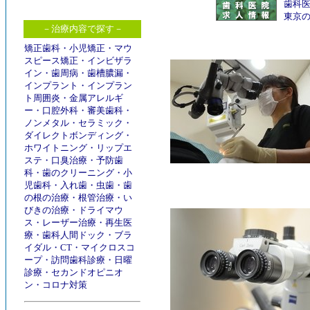
歯科
東京
－治療内容で探す－
矯正歯科
・
小児矯正
・
マウ
スピース矯正
・
インビザラ
イン
・
歯周病
・
歯槽膿漏
・
インプラント
・
インプラン
ト周囲炎
・
金属アレルギ
ー
・
口腔外科
・
審美歯科
・
ノンメタル
・
セラミック
・
ダイレクトボンディング
・
ホワイトニング
・
リップエ
ステ
・
口臭治療
・
予防歯
科
・
歯のクリーニング
・
小
児歯科
・
入れ歯
・
虫歯
・
歯
の根の治療
・
根管治療
・
い
びきの治療
・
ドライマウ
ス
・
レーザー治療
・
再生医
療
・
歯科人間ドック
・
ブラ
イダル
・
CT
・
マイクロスコ
ープ
・
訪問歯科診療
・
日曜
診療
・
セカンドオピニオ
ン
・
コロナ対策