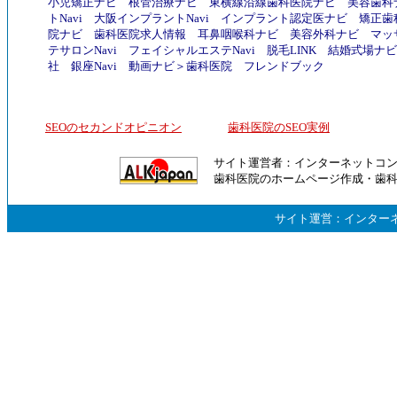
小児矯正ナビ
根管治療ナビ
東横線沿線歯科医院ナビ
美容歯科
トNavi
大阪インプラントNavi
インプラント認定医ナビ
矯正歯
院ナビ
歯科医院求人情報
耳鼻咽喉科ナビ
美容外科ナビ
マッ
テサロンNavi
フェイシャルエステNavi
脱毛LINK
結婚式場ナビ
社
銀座Navi
動画ナビ
＞
歯科医院
フレンドブック
SEOのセカンドオピニオン
歯科医院のSEO実例
サイト運営者：
インターネットコ
歯科医院のホームページ作成
・
歯
サイト運営：
インター