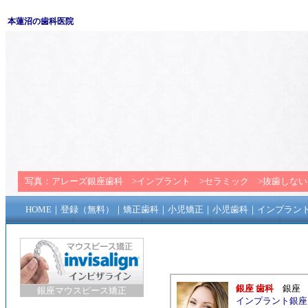
本蓮沼の歯科医院
写真：
アレーズ銀座歯科
>
インプラント
>
セラミック
>
抜歯しない
HOME
｜
登録（無料）
｜
矯正歯科
｜
小児矯正
｜
小児歯科
｜
インプラン
銀座 歯科
銀座
銀座マウスピース矯正
インプラント銀座