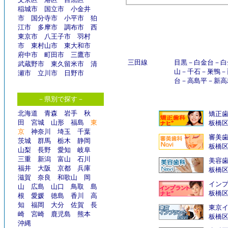
稲城市
国立市
小金井
市
国分寺市
小平市
狛
江市
多摩市
調布市
西
東京市
八王子市
羽村
市
東村山市
東大和市
府中市
町田市
三鷹市
三田線
目黒
－
白金台
－
白
武蔵野市
東久留米市
清
山
－
千石
－
巣鴨
－
瀬市
立川市
日野市
台
－
高島平
－
新高
－県別で探す－
北海道
青森
岩手
秋
矯正
田
宮城
山形
福島
東
板橋
京
神奈川
埼玉
千葉
審美
茨城
群馬
栃木
静岡
板橋
山梨
長野
愛知
岐阜
三重
新潟
富山
石川
美容
福井
大阪
京都
兵庫
板橋
滋賀
奈良
和歌山
岡
インプ
山
広島
山口
鳥取
島
板橋
根
愛媛
徳島
香川
高
知
福岡
大分
佐賀
長
東京イ
崎
宮崎
鹿児島
熊本
板橋
沖縄