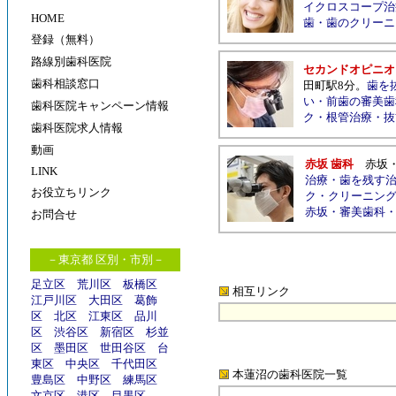
イクロスコープ治
HOME
歯
・
歯のクリーニ
登録（無料）
路線別歯科医院
セカンドオピニオ
歯科相談窓口
田町駅8分
。
歯を
い
・
前歯の審美歯
歯科医院キャンペーン情報
ク
・
根管治療
・
抜
歯科医院求人情報
動画
赤坂 歯科
赤坂
LINK
治療
・
歯を残す
お役立ちリンク
ク
・
クリーニン
赤坂
・
審美歯科
お問合せ
－東京都 区別・市別－
足立区
荒川区
板橋区
相互リンク
江戸川区
大田区
葛飾
区
北区
江東区
品川
区
渋谷区
新宿区
杉並
区
墨田区
世田谷区
台
東区
中央区
千代田区
本蓮沼の歯科医院
一覧
豊島区
中野区
練馬区
文京区
港区
目黒区