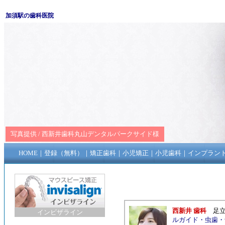
加須駅の歯科医院
写真提供 /
西新井歯科丸山デンタルパークサイド
様
HOME
｜
登録（無料）
｜
矯正歯科
｜
小児矯正
｜
小児歯科
｜
インプラン
西新井 歯科
足
インビザライン
ルガイド
・
虫歯
・