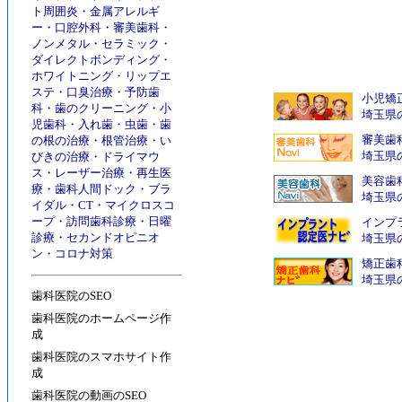
ト周囲炎
・
金属アレルギ
ー
・
口腔外科
・
審美歯科
・
ノンメタル
・
セラミック
・
ダイレクトボンディング
・
ホワイトニング
・
リップエ
ステ
・
口臭治療
・
予防歯
小児矯
科
・
歯のクリーニング
・
小
埼玉県
児歯科
・
入れ歯
・
虫歯
・
歯
審美歯
の根の治療
・
根管治療
・
い
埼玉県
びきの治療
・
ドライマウ
ス
・
レーザー治療
・
再生医
美容歯
療
・
歯科人間ドック
・
ブラ
埼玉県
イダル
・
CT
・
マイクロスコ
ープ
・
訪問歯科診療
・
日曜
インプ
診療
・
セカンドオピニオ
埼玉県
ン
・
コロナ対策
矯正歯
埼玉県
歯科医院のSEO
歯科医院のホームページ作
成
歯科医院のスマホサイト作
成
歯科医院の動画のSEO