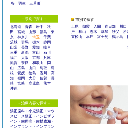
谷
羽生
三芳町
－県別で探す－
市別で探す
上尾
朝霞
入間
春日部
川口
北海道
青森
岩手
秋
戸
狭山
志木
草加
秩父
所
田
宮城
山形
福島
東
東松山
本庄
富士見
鶴ヶ島
京
神奈川
埼玉
千葉
茨城
群馬
栃木
静岡
山梨
長野
愛知
岐阜
三重
新潟
富山
石川
福井
大阪
京都
兵庫
滋賀
奈良
和歌山
岡
山
広島
山口
鳥取
島
根
愛媛
徳島
香川
高
知
福岡
大分
佐賀
長
崎
宮崎
鹿児島
熊本
沖縄
－治療内容で探す－
矯正歯科
・
小児矯正
・
マウ
スピース矯正
・
インビザラ
イン
・
歯周病
・
歯槽膿漏
・
インプラント
・
インプラン