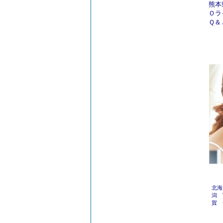
熊本
Ｏラ
Ｑ＆
北海
潟
賀