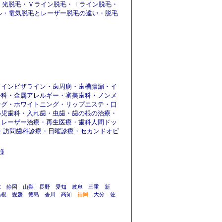
・
光脱毛
・
Ｖライン脱毛
・
Ｉライン脱毛
・
ル
・
電気脱毛とレーザー脱毛の違い
・
脱毛
・
インビザライン
・
歯周病
・
歯槽膿漏
・
イ
外科
・
金属アレルギー
・
審美歯科
・
ノンメ
ング
・
ホワイトニング
・
リップエステ
・
口
小児歯科
・
入れ歯
・
虫歯
・
歯の根の治療
・
・
レーザー治療
・
再生医療
・
歯科人間ドッ
・
訪問歯科診療
・
日曜診療
・
セカンドオピ
様
木
静岡
山梨
長野
愛知
岐阜
三重
新
島根
愛媛
徳島
香川
高知
福岡
大分
佐