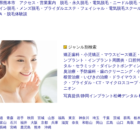
県熊本市
アクセス
・
営業案内
脱毛
・
永久脱毛
・
電気脱毛
・
ニードル脱毛
イン脱毛
・
メンズ脱毛
・
ブライダルエステ
・
フェイシャル
・
電気脱毛スクー
Ａ
・
脱毛体験談
ジャンル別検索
矯正歯科
・
小児矯正
・
マウスピース矯正
ンプラント
・
インプラント周囲炎
・
口腔
タル
・
セラミック
・
ダイレクトボンディ
臭治療
・
予防歯科
・
歯のクリーニング
・
根管治療
・
いびきの治療
・
ドライマウス
ク
・
ブライダル
・
CT
・
マイクロスコープ
ニオン
写真提供/
静岡インプラント松﨑デンタル
道
青森
岩手
秋田
宮城
山形
福島
東京
神奈川
埼玉
千葉
茨城
群馬
栃
富山
石川
福井
大阪
京都
兵庫
滋賀
奈良
和歌山
岡山
広島
山口
鳥取
長崎
宮崎
鹿児島
熊本
沖縄