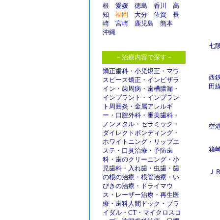
根
愛媛
徳島
香川
高
知
福岡
大分
佐賀
長
崎
宮崎
鹿児島
熊本
沖縄
七
－治療内容で探す－
矯正歯科
・
小児矯正
・
マウ
西
スピース矯正
・
インビザラ
田
イン
・
歯周病
・
歯槽膿漏
・
インプラント
・
インプラン
ト周囲炎
・
金属アレルギ
ー
・
口腔外科
・
審美歯科
・
ノンメタル
・
セラミック
・
空
ダイレクトボンディング
・
ホワイトニング
・
リップエ
箱
ステ
・
口臭治療
・
予防歯
科
・
歯のクリーニング
・
小
児歯科
・
入れ歯
・
虫歯
・
歯
Ｊ
の根の治療
・
根管治療
・
い
びきの治療
・
ドライマウ
ス
・
レーザー治療
・
再生医
療
・
歯科人間ドック
・
ブラ
イダル
・
CT
・
マイクロスコ