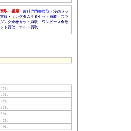
買取一番屋
歯科専門書買取
・
漫画セッ
買取
・
キングダム全巻セット買取
・
スラ
ダンク全巻セット買取
・
ワンピース全巻
ット買取
・
ナルト買取
駅
6分。
駅
6分。
駅
4分。
駅
2分。
駅
3分。
駅
3分。
駅
4分。