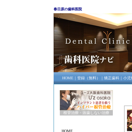
春日原の歯科医院
HOME
｜
登録（無料）
｜
矯正歯科
｜
小児
根管治療
・
抜歯しない治療
HOME