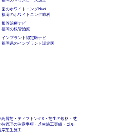
福岡のマウスピース矯正
歯のホワイトニングNavi
福岡のホワイトニング歯科
根管治療ナビ
福岡の根管治療
インプラント認定医ナビ
福岡県のインプラント認定医
姫高麗芝
・
ティフトン419
・
芝生の規格
・
芝
維持管理の注意事項
・
芝生施工実績
・
ゴル
護岸芝生施工