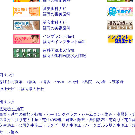
福岡の矯正歯科
審美歯科ナビ
福岡の審美歯科
美容歯科ナビ
福岡の美容歯科
インプラントNavi
福岡のインプラント歯科
歯科医院求人情報
福岡の歯科医院求人情報
岡リンク
を呼ぶ写真家
>
福岡
>
博多
>
天神
>
中洲
>
薬院
>
小倉
>
筑紫野
神社ナビ
>
福岡県の神社
州リンク
販売
/
芝生施工
概要
・
芝生の種類と特徴
・
ヒーリンググラス
・
シャムロン
・
野芝
・
高麗芝
・
張り方
・
張り芝の手順
・
芝生の管理
・
施肥
・
除草
・
薬剤散布
・
芝刈り
・
芝生
芝生施工
・
公園芝生施工
・
ラグビー場芝生施工
・
パークゴルフ場芝生施工
・
サロン熊本