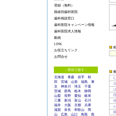
登録（無料）
路線別歯科医院
歯科相談窓口
歯科医院キャンペーン情報
歯科医院求人情報
動画
LINK
お役立ちリンク
お問合せ
－県別で探す－
北海道
青森
岩手
秋
田
宮城
山形
福島
東
京
神奈川
埼玉
千葉
茨城
群馬
栃木
静岡
山梨
長野
愛知
岐阜
三重
新潟
富山
石川
福井
大阪
京都
兵庫
滋賀
奈良
和歌山
岡
山
広島
山口
鳥取
島