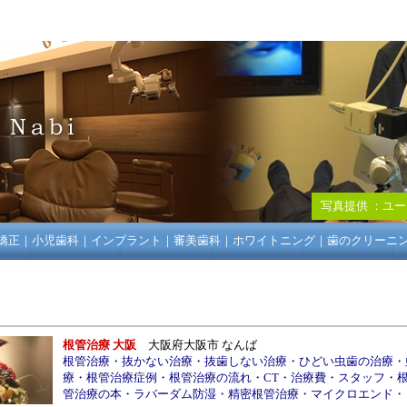
写真提供 ：
ユー
矯正
｜
小児歯科
｜
インプラント
｜
審美歯科
｜
ホワイトニング
｜
歯のクリーニ
根管治療 大阪
大阪府大阪市 なんば
根管治療
・
抜かない治療
・
抜歯しない治療
・
ひどい虫歯の治療
・
療
・
根管治療症例
・
根管治療の流れ
・
CT
・
治療費
・
スタッフ
・
管治療の本
・
ラバーダム防湿
・
精密根管治療
・
マイクロエンド
・