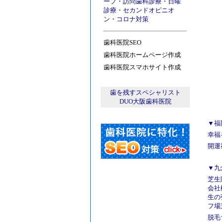
ープ
・
訪問歯科診療
・
日曜
診療
・
セカンドオピニオ
ン
・
コロナ対策
歯科医院SEO
歯科医院ホームページ作成
歯科医院スマホサイト作成
歯を残すスペシャリスト
DUO大阪歯科医院
▼福
幸福
開運
▼九
芝生
会社
生の
フ場
脱毛