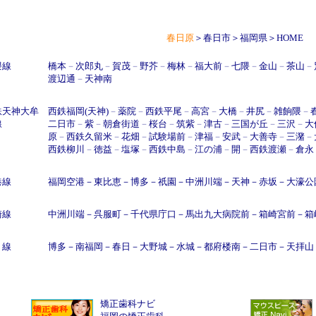
春日原
＞
春日市
＞
福岡県
＞
HOME
隈線
橋本
－
次郎丸
－
賀茂
－
野芥
－
梅林
－
福大前
－
七隈
－
金山
－
茶山
－
渡辺通
－
天神南
鉄天神大牟
西鉄福岡(天神)
－
薬院
－
西鉄平尾
－
高宮
－
大橋
－
井尻
－
雑餉隈
－
線
二日市
－
紫
－
朝倉街道
－
桜台
－
筑紫
－
津古
－
三国が丘
－
三沢
－
大
原
－
西鉄久留米
－
花畑
－
試験場前
－
津福
－
安武
－
大善寺
－
三潴
－
西鉄柳川
－
徳益
－
塩塚
－
西鉄中島
－
江の浦
－
開
－
西鉄渡瀬
－
倉永
港線
福岡空港
－
東比恵
－
博多
－
祇園
－
中洲川端
－
天神
－
赤坂
－
大濠公
崎線
中洲川端
－
呉服町
－
千代県庁口
－
馬出九大病院前
－
箱崎宮前
－
箱
Ｒ線
博多
－
南福岡
－
春日
－
大野城
－
水城
－
都府楼南
－
二日市
－
天拝山
矯正歯科ナビ