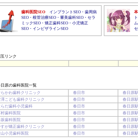
歯科医院SEO
インプラントSEO
・
歯周病
本
SEO
・
根管治療SEO
・
審美歯科SEO
・
セラ
ト
ミックSEO
・
矯正歯科SEO
・
小児矯正
ム
SEO
・
インビザラインSEO
セ
相互リンク
春日原の歯科医院
一覧
むらかわ歯科クリニック
春日市
春日原
古澤こども歯科クリニック
春日市
春日原
はらだ歯科小児歯科
春日市
春日原
西村歯科医院
春日市
春日原
保坂歯科医院
春日市
春日原
かすが矯正歯科クリニック
春日市
春日原
横山小児歯科医院
春日市
春日原