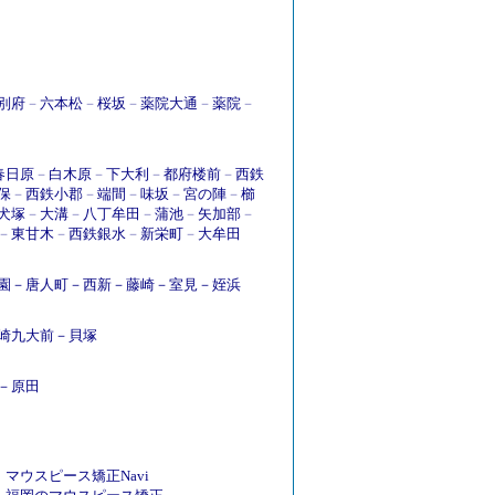
別府
－
六本松
－
桜坂
－
薬院大通
－
薬院
－
春日原
－
白木原
－
下大利
－
都府楼前
－
西鉄
保
－
西鉄小郡
－
端間
－
味坂
－
宮の陣
－
櫛
犬塚
－
大溝
－
八丁牟田
－
蒲池
－
矢加部
－
－
東甘木
－
西鉄銀水
－
新栄町
－
大牟田
園
－
唐人町
－
西新
－
藤崎
－
室見
－
姪浜
崎九大前
－
貝塚
－
原田
マウスピース矯正Navi