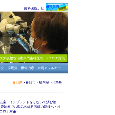
歯科医院ナビ
ズ大阪根管治療専門歯科医院
>
コロナ対策
ング
｜
歯周病
｜
根管治療
｜
金属アレルギー
春日原
＞
春日市
＞
福岡県
＞
HOME
虫歯
・
インプラントをしないで済む治
根管治療でお悩みの歯科医師の皆様へ
・
根
コロナ対策