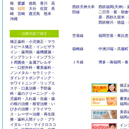
根
愛媛
徳島
香川
高
西鉄天神大牟
西鉄福岡(天神)
－
知
福岡
大分
佐賀
長
田線
二日市
－
紫
－
朝倉
崎
宮崎
鹿児島
熊本
原
－
西鉄久留米
－
沖縄
西鉄柳川
－
徳益
－
－治療内容で探す－
空港線
福岡空港
－
東比恵
矯正歯科
・
小児矯正
・
マウ
スピース矯正
・
インビザラ
箱崎線
中洲川端
－
呉服町
イン
・
歯周病
・
歯槽膿漏
・
インプラント
・
インプラン
ＪＲ線
博多
－
南福岡
－
春
ト周囲炎
・
金属アレルギ
ー
・
口腔外科
・
審美歯科
・
ノンメタル
・
セラミック
・
ダイレクトボンディング
・
ホワイトニング
・
リップエ
矯正
ステ
・
口臭治療
・
予防歯
福岡
科
・
歯のクリーニング
・
小
児歯科
・
入れ歯
・
虫歯
・
歯
審美
の根の治療
・
根管治療
・
い
福岡
びきの治療
・
ドライマウ
美容
ス
・
レーザー治療
・
再生医
福岡
療
・
歯科人間ドック
・
ブラ
イダル
・
CT
・
マイクロスコ
インプ