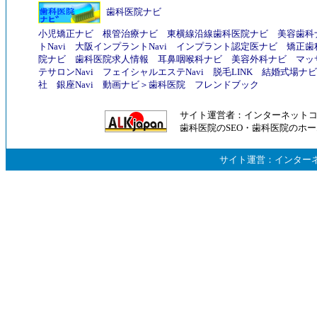
歯科医院ナビ
小児矯正ナビ
根管治療ナビ
東横線沿線歯科医院ナビ
美容歯科
トNavi
大阪インプラントNavi
インプラント認定医ナビ
矯正歯
院ナビ
歯科医院求人情報
耳鼻咽喉科ナビ
美容外科ナビ
マッ
テサロンNavi
フェイシャルエステNavi
脱毛LINK
結婚式場ナビ
社
銀座Navi
動画ナビ
＞
歯科医院
フレンドブック
サイト運営者：
インターネット
歯科医院のSEO
・
歯科医院のホー
サイト運営：
インター