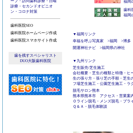
ープ
・
訪問歯科診療
・
日曜
福岡
診療
・
セカンドオピニオ
歯科
ン
・
コロナ対策
福岡
歯科医院SEO
歯科医院ホームページ作成
▼福岡リンク
歯科医院スマホサイト作成
幸福を呼ぶ写真家
>
福岡
>
博多
開運神社ナビ
>
福岡県の神社
歯を残すスペシャリスト
DUO大阪歯科医院
▼九州リンク
芝生販売
/
芝生施工
会社概要
・
芝生の種類と特徴
・
ヒ
生の張り方
・
張り芝の手順
・
芝生
フ場芝生施工
・
公園芝生施工
・
ラ
脱毛サロン熊本
熊本県熊本市
アクセス
・
営業案
Ｏライン脱毛
・
メンズ脱毛
・
ブラ
Ｑ＆Ａ
・
脱毛体験談