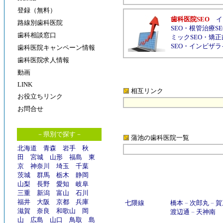
登録（無料）
歯科医院SEO
イ
路線別歯科医院
SEO
・
根管治療SE
歯科相談窓口
ミックSEO
・
矯正
SEO
・
インビザラ
歯科医院キャンペーン情報
歯科医院求人情報
動画
LINK
相互リンク
お役立ちリンク
お問合せ
－県別で探す－
蒲池の歯科医院
一覧
北海道
青森
岩手
秋
田
宮城
山形
福島
東
京
神奈川
埼玉
千葉
茨城
群馬
栃木
静岡
山梨
長野
愛知
岐阜
三重
新潟
富山
石川
福井
大阪
京都
兵庫
七隈線
橋本
－
次郎丸
－
賀
滋賀
奈良
和歌山
岡
渡辺通
－
天神南
山
広島
山口
鳥取
島