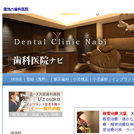
蒲池の歯科医院
HOME
｜
登録（無料）
｜
矯正歯科
｜
小児矯正
｜
小児歯科
｜
インプラン
根管治療 大阪
根管治療
・
抜歯しない治療
根管治療
・
抜かな
療
・
根管治療症例
管治療の本
・
ラバ
HOME