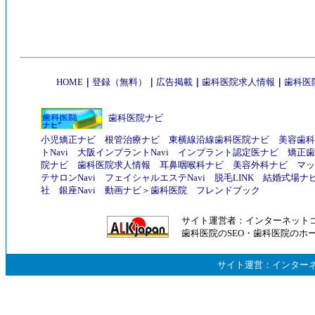
HOME
｜
登録（無料）
｜
広告掲載
｜
歯科医院求人情報
｜
歯科医
歯科医院ナビ
小児矯正ナビ
根管治療ナビ
東横線沿線歯科医院ナビ
美容歯科
トNavi
大阪インプラントNavi
インプラント認定医ナビ
矯正歯
院ナビ
歯科医院求人情報
耳鼻咽喉科ナビ
美容外科ナビ
マッ
テサロンNavi
フェイシャルエステNavi
脱毛LINK
結婚式場ナ
社
銀座Navi
動画ナビ
＞
歯科医院
フレンドブック
サイト運営者：
インターネット
歯科医院のSEO
・
歯科医院のホ
サイト運営：
インター