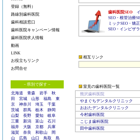
登録（無料）
歯科医院SEO
路線別歯科医院
SEO
・
根管治療S
歯科相談窓口
ミックSEO
・
矯正
SEO
・
インビザラ
歯科医院キャンペーン情報
歯科医院求人情報
動画
LINK
相互リンク
お役立ちリンク
お問合せ
－県別で探す－
室見の歯科医院
一覧
北海道
青森
岩手
秋
熊沢歯科医院
田
宮城
山形
福島
東
やまぐちデンタルクリニック
京
神奈川
埼玉
千葉
おおたデンタルクリニック
茨城
群馬
栃木
静岡
今村歯科医院
山梨
長野
愛知
岐阜
三重
新潟
富山
石川
こじま歯科医院
福井
大阪
京都
兵庫
田中歯科医院
滋賀
奈良
和歌山
岡
山
広島
山口
鳥取
島