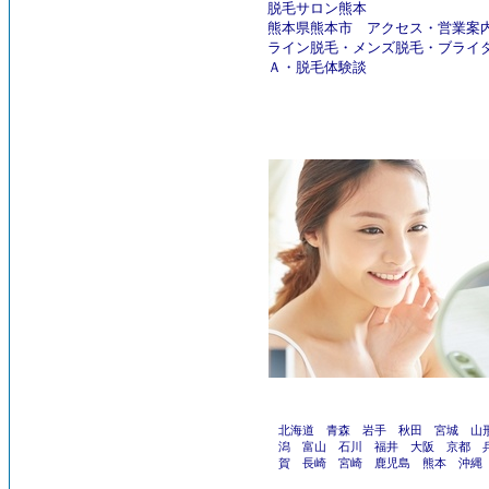
脱毛サロン熊本
熊本県熊本市
アクセス
・
営業案
ライン脱毛
・
メンズ脱毛
・
ブライ
Ａ
・
脱毛体験談
北海道
青森
岩手
秋田
宮城
山
潟
富山
石川
福井
大阪
京都
賀
長崎
宮崎
鹿児島
熊本
沖縄