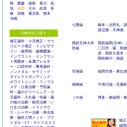
根
愛媛
徳島
香川
高
知
福岡
大分
佐賀
長
崎
宮崎
鹿児島
熊本
沖縄
七隈線
橋本
－
次郎丸
－
渡辺通
－
天神南
－治療内容で探す－
矯正歯科
・
小児矯正
・
マウ
西鉄天神大牟
西鉄福岡(天神)
－
スピース矯正
・
インビザラ
田線
二日市
－
紫
－
朝
イン
・
歯周病
・
歯槽膿漏
・
原
－
西鉄久留米
インプラント
・
インプラン
西鉄柳川
－
徳益
ト周囲炎
・
金属アレルギ
ー
・
口腔外科
・
審美歯科
・
空港線
福岡空港
－
東比
ノンメタル
・
セラミック
・
ダイレクトボンディング
・
ホワイトニング
・
リップエ
箱崎線
中洲川端
－
呉服
ステ
・
口臭治療
・
予防歯
科
・
歯のクリーニング
・
小
児歯科
・
入れ歯
・
虫歯
・
歯
ＪＲ線
博多
－
南福岡
－
の根の治療
・
根管治療
・
い
びきの治療
・
ドライマウ
ス
・
レーザー治療
・
再生医
療
・
歯科人間ドック
・
ブラ
矯正
イダル
・
CT
・
マイクロスコ
福岡