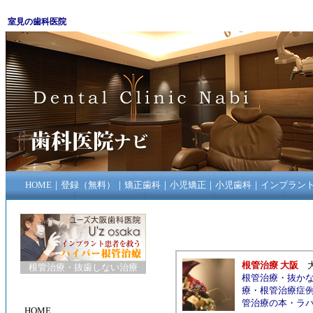
室見の歯科医院
HOME
｜
登録（無料）
｜
矯正歯科
｜
小児矯正
｜
小児歯科
｜
インプラン
根管治療 大阪
根管治療
・
抜歯しない治療
根管治療
・
抜か
療
・
根管治療症
管治療の本
・
ラ
HOME