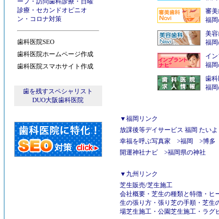
ープ
・
訪問歯科診療
・
日曜
診療
・
セカンドオピニオ
審美
ン
・
コロナ対策
福岡
美容
歯科医院SEO
福岡
歯科医院ホームページ作成
イン
福岡
歯科医院スマホサイト作成
歯科
福岡
歯を残すスペシャリスト
DUO大阪歯科医院
▼福岡リンク
放課後等デイサービス 福岡 たいよ
幸福を呼ぶ写真家
>
福岡
>
博多
開運神社ナビ
>
福岡県の神社
▼九州リンク
芝生販売
/
芝生施工
会社概要
・
芝生の種類と特徴
・
ヒ
生の張り方
・
張り芝の手順
・
芝生
場芝生施工
・
公園芝生施工
・
ラグ