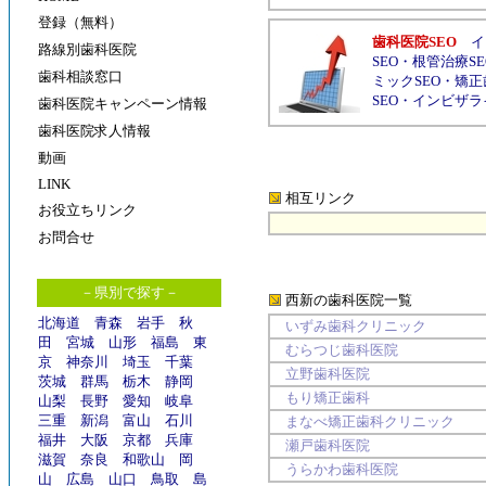
登録（無料）
歯科医院SEO
イ
路線別歯科医院
SEO
・
根管治療SE
歯科相談窓口
ミックSEO
・
矯正
SEO
・
インビザラ
歯科医院キャンペーン情報
歯科医院求人情報
動画
LINK
相互リンク
お役立ちリンク
お問合せ
－県別で探す－
西新の歯科医院
一覧
北海道
青森
岩手
秋
いずみ歯科クリニック
田
宮城
山形
福島
東
むらつじ歯科医院
京
神奈川
埼玉
千葉
立野歯科医院
茨城
群馬
栃木
静岡
もり矯正歯科
山梨
長野
愛知
岐阜
三重
新潟
富山
石川
まなべ矯正歯科クリニック
福井
大阪
京都
兵庫
瀬戸歯科医院
滋賀
奈良
和歌山
岡
うらかわ歯科医院
山
広島
山口
鳥取
島