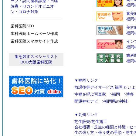
ープ
・
訪問歯科診療
・
日曜
福岡
診療
・
セカンドオピニオ
ン
・
コロナ対策
審美
福岡
歯科医院SEO
美容
福岡
歯科医院ホームページ作成
歯科医院スマホサイト作成
インプ
福岡
歯科
歯を残すスペシャリスト
福岡
DUO大阪歯科医院
▼福岡リンク
放課後等デイサービス 福岡 たいよ
幸福を呼ぶ写真家
>
福岡
>
博多
開運神社ナビ
>
福岡県の神社
▼九州リンク
芝生販売
/
芝生施工
会社概要
・
芝生の種類と特徴
・
ヒ
生の張り方
・
張り芝の手順
・
芝生