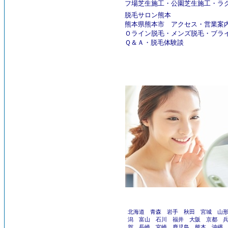
フ場芝生施工
・
公園芝生施工
・
ラ
脱毛サロン熊本
熊本県熊本市
アクセス
・
営業案
Ｏライン脱毛
・
メンズ脱毛
・
ブラ
Ｑ＆Ａ
・
脱毛体験談
北海道
青森
岩手
秋田
宮城
山
潟
富山
石川
福井
大阪
京都
賀
長崎
宮崎
鹿児島
熊本
沖縄