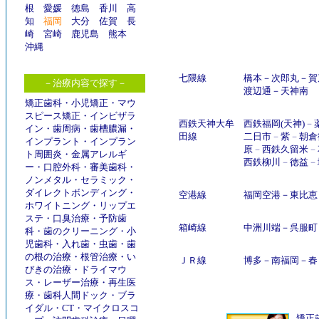
根
愛媛
徳島
香川
高
知
福岡
大分
佐賀
長
崎
宮崎
鹿児島
熊本
沖縄
七隈線
橋本
－
次郎丸
－
賀
－治療内容で探す－
渡辺通
－
天神南
矯正歯科
・
小児矯正
・
マウ
スピース矯正
・
インビザラ
西鉄天神大牟
西鉄福岡(天神)
－
イン
・
歯周病
・
歯槽膿漏
・
田線
二日市
－
紫
－
朝倉
インプラント
・
インプラン
原
－
西鉄久留米
－
ト周囲炎
・
金属アレルギ
西鉄柳川
－
徳益
－
ー
・
口腔外科
・
審美歯科
・
ノンメタル
・
セラミック
・
ダイレクトボンディング
・
空港線
福岡空港
－
東比恵
ホワイトニング
・
リップエ
ステ
・
口臭治療
・
予防歯
箱崎線
中洲川端
－
呉服町
科
・
歯のクリーニング
・
小
児歯科
・
入れ歯
・
虫歯
・
歯
の根の治療
・
根管治療
・
い
ＪＲ線
博多
－
南福岡
－
春
びきの治療
・
ドライマウ
ス
・
レーザー治療
・
再生医
療
・
歯科人間ドック
・
ブラ
イダル
・
CT
・
マイクロスコ
矯正