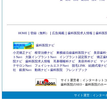
HOME
｜
登録（無料）
｜
広告掲載
｜
歯科医院求人情報
｜
歯科医院
歯科医院ナビ
小児矯正ナビ
根管治療ナビ
東横線沿線歯科医院ナビ
美容歯科
トNavi
大阪インプラントNavi
インプラント認定医ナビ
矯正歯
院ナビ
歯科医院求人情報
耳鼻咽喉科ナビ
美容外科ナビ
マッ
テサロンNavi
フェイシャルエステNavi
脱毛LINK
結婚式場ナビ
社
銀座Navi
動画ナビ
＞
歯科医院
フレンドブック
サイト運営者：
インターネット
歯科医院のSEO
・
歯科医院のホー
サイト運営：
インター