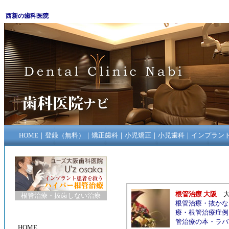
西新の歯科医院
HOME
｜
登録（無料）
｜
矯正歯科
｜
小児矯正
｜
小児歯科
｜
インプラン
根管治療 大阪
根管治療
・
抜歯しない治療
根管治療
・
抜かな
療
・
根管治療症例
管治療の本
・
ラバ
HOME