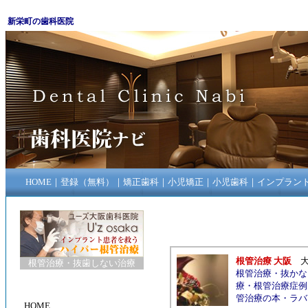
新栄町の歯科医院
HOME
｜
登録（無料）
｜
矯正歯科
｜
小児矯正
｜
小児歯科
｜
インプラン
根管治療 大阪
根管治療
・
抜歯しない治療
根管治療
・
抜かな
療
・
根管治療症例
管治療の本
・
ラバ
HOME