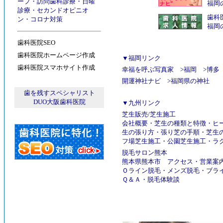
ープ
・
訪問歯科診療
・
日曜
福岡
診療
・
セカンドオピニオ
歯科
ン
・
コロナ対策
福岡
歯科医院SEO
歯科医院ホームページ作成
▼福岡リンク
歯科医院スマホサイト作成
幸福を呼ぶ写真家
>
福岡
>
博多
開運神社ナビ
>
福岡県の神社
歯を残すスペシャリスト
DUO大阪歯科医院
▼九州リンク
芝生販売
/
芝生施工
会社概要
・
芝生の種類と特徴
・
ヒ
生の張り方
・
張り芝の手順
・
芝生
フ場芝生施工
・
公園芝生施工
・
ラ
脱毛サロン熊本
熊本県熊本市
アクセス
・
営業案
Ｏライン脱毛
・
メンズ脱毛
・
ブラ
Ｑ＆Ａ
・
脱毛体験談