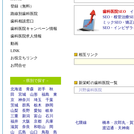
登録（無料）
歯科医院SEO
イ
路線別歯科医院
SEO
・
根管治療SE
歯科相談窓口
ミックSEO
・
矯正
SEO
・
インビザラ
歯科医院キャンペーン情報
歯科医院求人情報
動画
LINK
相互リンク
お役立ちリンク
お問合せ
－県別で探す－
新栄町の歯科医院
一覧
北海道
青森
岩手
秋
川野歯科医院
田
宮城
山形
福島
東
京
神奈川
埼玉
千葉
茨城
群馬
栃木
静岡
山梨
長野
愛知
岐阜
三重
新潟
富山
石川
福井
大阪
京都
兵庫
七隈線
橋本
－
次郎丸
－
賀
滋賀
奈良
和歌山
岡
渡辺通
－
天神南
山
広島
山口
鳥取
島