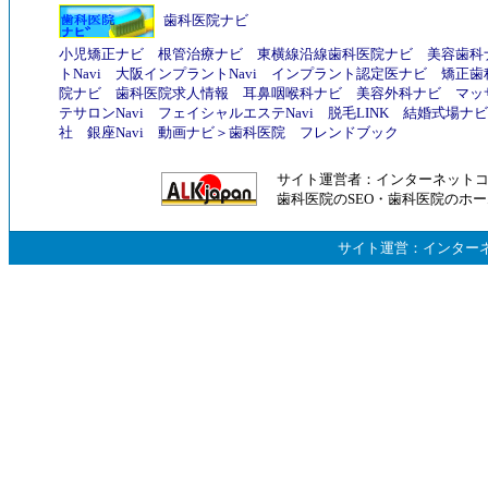
歯科医院ナビ
小児矯正ナビ
根管治療ナビ
東横線沿線歯科医院ナビ
美容歯科
トNavi
大阪インプラントNavi
インプラント認定医ナビ
矯正歯
院ナビ
歯科医院求人情報
耳鼻咽喉科ナビ
美容外科ナビ
マッ
テサロンNavi
フェイシャルエステNavi
脱毛LINK
結婚式場ナビ
社
銀座Navi
動画ナビ
＞
歯科医院
フレンドブック
サイト運営者：
インターネット
歯科医院のSEO
・
歯科医院のホー
サイト運営：
インター