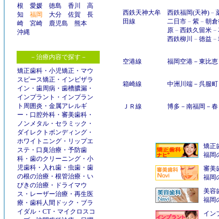
根
愛媛
徳島
香川
高
西鉄天神大牟
西鉄福岡(天神)
－
知
福岡
大分
佐賀
長
田線
二日市
－
紫
－
朝倉
崎
宮崎
鹿児島
熊本
原
－
西鉄久留米
－
沖縄
西鉄柳川
－
徳益
－
－治療内容で探す－
空港線
福岡空港
－
東比恵
矯正歯科
・
小児矯正
・
マウ
スピース矯正
・
インビザラ
箱崎線
中洲川端
－
呉服町
イン
・
歯周病
・
歯槽膿漏
・
インプラント
・
インプラン
ト周囲炎
・
金属アレルギ
ＪＲ線
博多
－
南福岡
－
春
ー
・
口腔外科
・
審美歯科
・
ノンメタル
・
セラミック
・
ダイレクトボンディング
・
ホワイトニング
・
リップエ
矯正
ステ
・
口臭治療
・
予防歯
福岡
科
・
歯のクリーニング
・
小
児歯科
・
入れ歯
・
虫歯
・
歯
審美
の根の治療
・
根管治療
・
い
福岡
びきの治療
・
ドライマウ
美容
ス
・
レーザー治療
・
再生医
福岡
療
・
歯科人間ドック
・
ブラ
イダル
・
CT
・
マイクロスコ
インプ