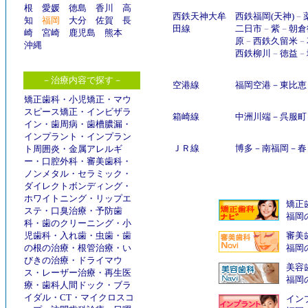
根
愛媛
徳島
香川
高
西鉄天神大牟
西鉄福岡(天神)
－
知
福岡
大分
佐賀
長
田線
二日市
－
紫
－
朝倉
崎
宮崎
鹿児島
熊本
原
－
西鉄久留米
－
沖縄
西鉄柳川
－
徳益
－
－治療内容で探す－
空港線
福岡空港
－
東比恵
矯正歯科
・
小児矯正
・
マウ
スピース矯正
・
インビザラ
箱崎線
中洲川端
－
呉服町
イン
・
歯周病
・
歯槽膿漏
・
インプラント
・
インプラン
ＪＲ線
博多
－
南福岡
－
春
ト周囲炎
・
金属アレルギ
ー
・
口腔外科
・
審美歯科
・
ノンメタル
・
セラミック
・
ダイレクトボンディング
・
ホワイトニング
・
リップエ
矯正
ステ
・
口臭治療
・
予防歯
福岡
科
・
歯のクリーニング
・
小
児歯科
・
入れ歯
・
虫歯
・
歯
審美
の根の治療
・
根管治療
・
い
福岡
びきの治療
・
ドライマウ
美容
ス
・
レーザー治療
・
再生医
福岡
療
・
歯科人間ドック
・
ブラ
イダル
・
CT
・
マイクロスコ
インプ