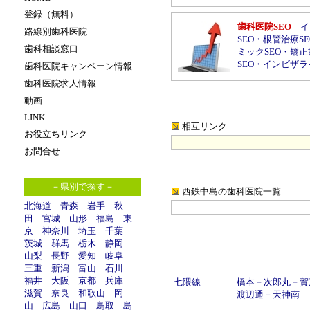
登録（無料）
歯科医院SEO
イ
路線別歯科医院
SEO
・
根管治療SE
歯科相談窓口
ミックSEO
・
矯正
SEO
・
インビザラ
歯科医院キャンペーン情報
歯科医院求人情報
動画
LINK
相互リンク
お役立ちリンク
お問合せ
－県別で探す－
西鉄中島の歯科医院
一覧
北海道
青森
岩手
秋
田
宮城
山形
福島
東
京
神奈川
埼玉
千葉
茨城
群馬
栃木
静岡
山梨
長野
愛知
岐阜
三重
新潟
富山
石川
福井
大阪
京都
兵庫
七隈線
橋本
－
次郎丸
－
賀
滋賀
奈良
和歌山
岡
渡辺通
－
天神南
山
広島
山口
鳥取
島