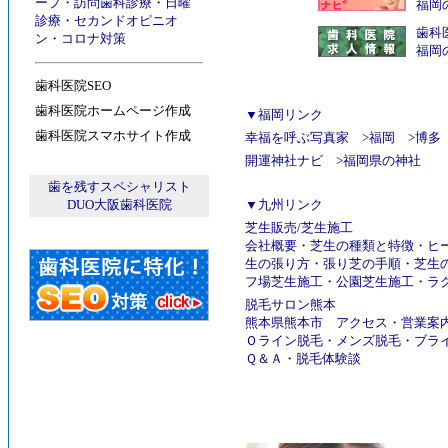
ープ
・
訪問歯科診療
・
日曜
福岡
診療
・
セカンドオピニオ
歯科
ン
・
コロナ対策
福岡
歯科医院SEO
歯科医院ホームページ作成
▼福岡リンク
歯科医院スマホサイト作成
幸福を呼ぶ写真家
>
福岡
>
博多
開運神社ナビ
>
福岡県の神社
歯を残すスペシャリスト
DUO大阪歯科医院
▼九州リンク
芝生販売
/
芝生施工
会社概要
・
芝生の種類と特徴
・
ヒ
生の張り方
・
張り芝の手順
・
芝生
フ場芝生施工
・
公園芝生施工
・
ラ
脱毛サロン熊本
熊本県熊本市
アクセス
・
営業案
Ｏライン脱毛
・
メンズ脱毛
・
ブラ
Ｑ＆Ａ
・
脱毛体験談