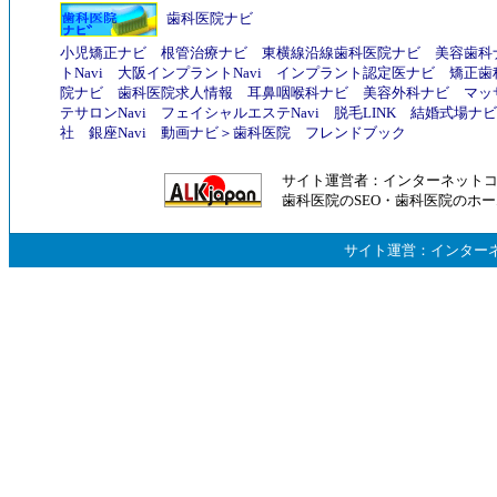
歯科医院ナビ
小児矯正ナビ
根管治療ナビ
東横線沿線歯科医院ナビ
美容歯科
トNavi
大阪インプラントNavi
インプラント認定医ナビ
矯正歯
院ナビ
歯科医院求人情報
耳鼻咽喉科ナビ
美容外科ナビ
マッ
テサロンNavi
フェイシャルエステNavi
脱毛LINK
結婚式場ナビ
社
銀座Navi
動画ナビ
＞
歯科医院
フレンドブック
サイト運営者：
インターネット
歯科医院のSEO
・
歯科医院のホー
サイト運営：
インター