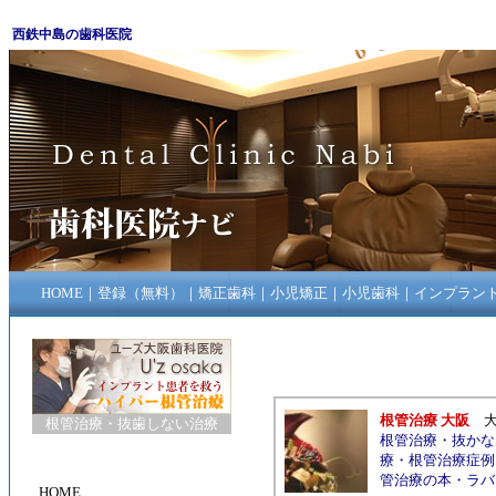
西鉄中島の歯科医院
HOME
｜
登録（無料）
｜
矯正歯科
｜
小児矯正
｜
小児歯科
｜
インプラン
根管治療 大阪
根管治療
・
抜歯しない治療
根管治療
・
抜かな
療
・
根管治療症例
管治療の本
・
ラバ
HOME