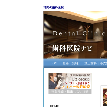
端間の歯科医院
HOME
｜
登録（無料）
｜
矯正歯科
｜
小児
根管治療
・
抜歯しない治療
HOME