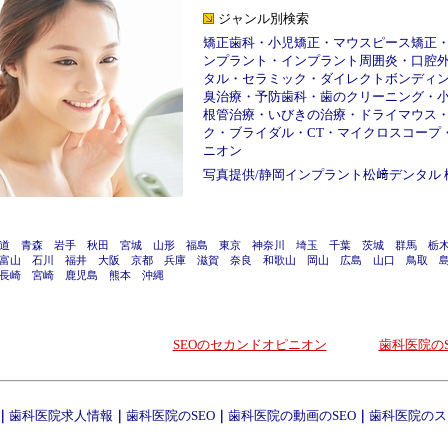
ジャンル別検索
矯正歯科
・
小児矯正
・
マウスピース矯正
ンプラント
・
インプラント周囲炎
・
口腔
タル
・
セラミック
・
ダイレクトボンディ
臭治療
・
予防歯科
・
歯のクリーニング
・
根管治療
・
いびきの治療
・
ドライマウス
ク
・
ブライダル
・
CT
・
マイクロスコープ
ニオン
写真提供/
静岡インプラント松﨑デンタル
道
青森
岩手
秋田
宮城
山形
福島
東京
神奈川
埼玉
千葉
茨城
群馬
栃
富山
石川
福井
大阪
京都
兵庫
滋賀
奈良
和歌山
岡山
広島
山口
鳥取
長崎
宮崎
鹿児島
熊本
沖縄
SEOのセカンドオピニオン
歯科医院のS
｜
歯科医院求人情報
｜
歯科医院のSEO
｜
歯科医院の動画のSEO
｜
歯科医院のス