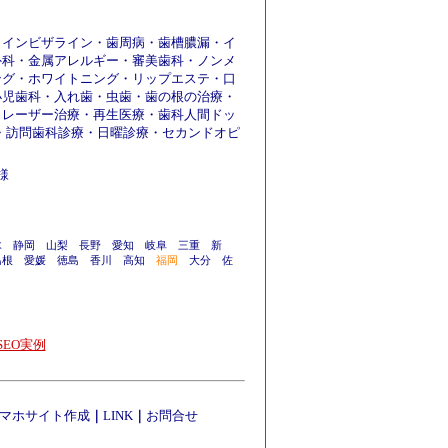
・
インビザライン
・
歯周病
・
歯槽膿漏
・
イ
外科
・
金属アレルギー
・
審美歯科
・
ノンメ
ング
・
ホワイトニング
・
リップエステ
・
口
小児歯科
・
入れ歯
・
虫歯
・
歯の根の治療
・
・
レーザー治療
・
再生医療
・
歯科人間ドッ
・
訪問歯科診療
・
日曜診療
・
セカンドオピ
様
木
静岡
山梨
長野
愛知
岐阜
三重
新
島根
愛媛
徳島
香川
高知
福岡
大分
佐
EO実例
マホサイト作成
｜
LINK
｜
お問合せ