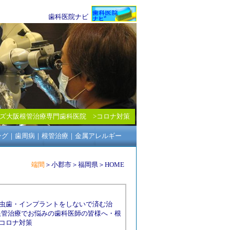
歯科医院ナビ
ズ大阪根管治療専門歯科医院
>
コロナ対策
ング
｜
歯周病
｜
根管治療
｜
金属アレルギー
端間
＞
小郡市
＞
福岡県
＞
HOME
虫歯
・
インプラントをしないで済む治
根管治療でお悩みの歯科医師の皆様へ
・
根
コロナ対策