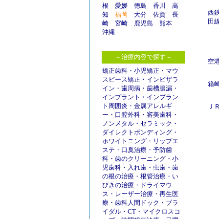
根
愛媛
徳島
香川
高
西
知
福岡
大分
佐賀
長
田
崎
宮崎
鹿児島
熊本
沖縄
－治療内容で探す－
空
矯正歯科
・
小児矯正
・
マウ
スピース矯正
・
インビザラ
箱
イン
・
歯周病
・
歯槽膿漏
・
インプラント
・
インプラン
ト周囲炎
・
金属アレルギ
Ｊ
ー
・
口腔外科
・
審美歯科
・
ノンメタル
・
セラミック
・
ダイレクトボンディング
・
ホワイトニング
・
リップエ
ステ
・
口臭治療
・
予防歯
科
・
歯のクリーニング
・
小
児歯科
・
入れ歯
・
虫歯
・
歯
の根の治療
・
根管治療
・
い
びきの治療
・
ドライマウ
ス
・
レーザー治療
・
再生医
療
・
歯科人間ドック
・
ブラ
イダル
・
CT
・
マイクロスコ