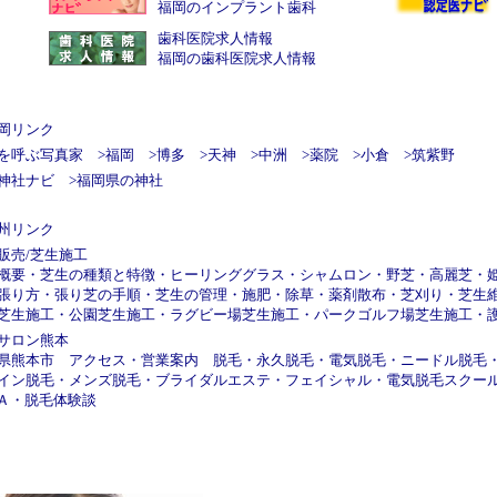
福岡のインプラント歯科
歯科医院求人情報
福岡の歯科医院求人情報
岡リンク
を呼ぶ写真家
>
福岡
>
博多
>
天神
>
中洲
>
薬院
>
小倉
>
筑紫野
神社ナビ
>
福岡県の神社
州リンク
販売
/
芝生施工
概要
・
芝生の種類と特徴
・
ヒーリンググラス
・
シャムロン
・
野芝
・
高麗芝
・
張り方
・
張り芝の手順
・
芝生の管理
・
施肥
・
除草
・
薬剤散布
・
芝刈り
・
芝生
芝生施工
・
公園芝生施工
・
ラグビー場芝生施工
・
パークゴルフ場芝生施工
・
サロン熊本
県熊本市
アクセス
・
営業案内
脱毛
・
永久脱毛
・
電気脱毛
・
ニードル脱毛
イン脱毛
・
メンズ脱毛
・
ブライダルエステ
・
フェイシャル
・
電気脱毛スクー
Ａ
・
脱毛体験談