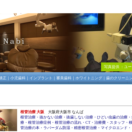
写真提供 ：
ユー
矯正
｜
小児歯科
｜
インプラント
｜
審美歯科
｜
ホワイトニング
｜
歯のクリーニ
根管治療 大阪
大阪府大阪市 なんば
根管治療
・
抜かない治療
・
抜歯しない治療
・
ひどい虫歯の治療
・
療
・
根管治療症例
・
根管治療の流れ
・
CT
・
治療費
・
スタッフ
・
管治療の本
・
ラバーダム防湿
・
精密根管治療
・
マイクロエンド
・