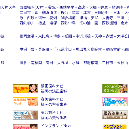
鉄天神大牟
西鉄福岡(天神)
－
薬院
－
西鉄平尾
－
高宮
－
大橋
－
井尻
－
雑餉隈
－
線
二日市
－
紫
－
朝倉街道
－
桜台
－
筑紫
－
津古
－
三国が丘
－
三沢
－
大
原
－
西鉄久留米
－
花畑
－
試験場前
－
津福
－
安武
－
大善寺
－
三潴
－
西鉄柳川
－
徳益
－
塩塚
－
西鉄中島
－
江の浦
－
開
－
西鉄渡瀬
－
倉永
港線
福岡空港
－
東比恵
－
博多
－
祇園
－
中洲川端
－
天神
－
赤坂
－
大濠公
崎線
中洲川端
－
呉服町
－
千代県庁口
－
馬出九大病院前
－
箱崎宮前
－
箱
Ｒ線
博多
－
南福岡
－
春日
－
大野城
－
水城
－
都府楼南
－
二日市
－
天拝山
矯正歯科ナビ
福岡の矯正歯科
審美歯科ナビ
福岡の審美歯科
美容歯科ナビ
福岡の美容歯科
インプラントNavi