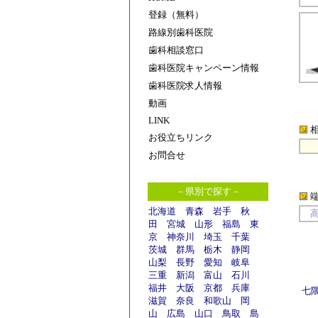
登録（無料）
路線別歯科医院
歯科相談窓口
歯科医院キャンペーン情報
歯科医院求人情報
動画
LINK
お役立ちリンク
お問合せ
－県別で探す－
北海道
青森
岩手
秋
田
宮城
山形
福島
東
京
神奈川
埼玉
千葉
茨城
群馬
栃木
静岡
山梨
長野
愛知
岐阜
三重
新潟
富山
石川
福井
大阪
京都
兵庫
七
滋賀
奈良
和歌山
岡
山
広島
山口
鳥取
島