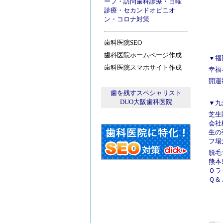
ープ
・
訪問歯科診療
・
日曜
診療
・
セカンドオピニオ
ン
・
コロナ対策
歯科医院SEO
歯科医院ホームページ作成
▼福
歯科医院スマホサイト作成
幸福
開運
歯を残すスペシャリスト
DUO大阪歯科医院
▼九
芝生
会社
生の
フ場
脱毛
熊本
Ｏラ
Ｑ＆