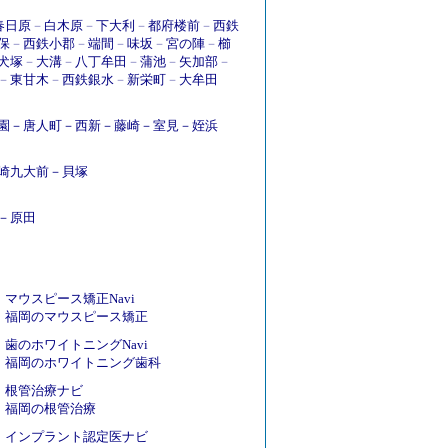
春日原
－
白木原
－
下大利
－
都府楼前
－
西鉄
保
－
西鉄小郡
－
端間
－
味坂
－
宮の陣
－
櫛
犬塚
－
大溝
－
八丁牟田
－
蒲池
－
矢加部
－
－
東甘木
－
西鉄銀水
－
新栄町
－
大牟田
園
－
唐人町
－
西新
－
藤崎
－
室見
－
姪浜
崎九大前
－
貝塚
－
原田
マウスピース矯正Navi
福岡のマウスピース矯正
歯のホワイトニングNavi
福岡のホワイトニング歯科
根管治療ナビ
福岡の根管治療
インプラント認定医ナビ