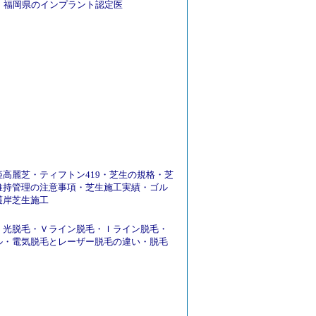
福岡県のインプラント認定医
姫高麗芝
・
ティフトン419
・
芝生の規格
・
芝
維持管理の注意事項
・
芝生施工実績
・
ゴル
護岸芝生施工
・
光脱毛
・
Ｖライン脱毛
・
Ｉライン脱毛
・
ル
・
電気脱毛とレーザー脱毛の違い
・
脱毛