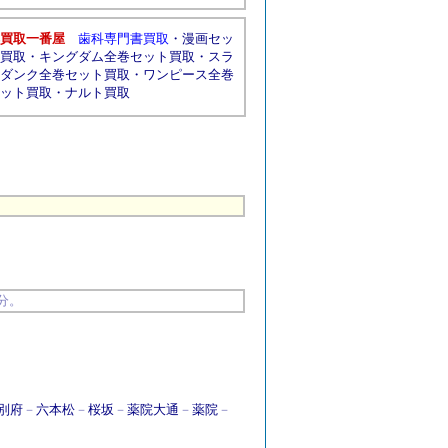
買取一番屋
歯科専門書買取
・
漫画セッ
買取
・
キングダム全巻セット買取
・
スラ
ダンク全巻セット買取
・
ワンピース全巻
ット買取
・
ナルト買取
分。
別府
－
六本松
－
桜坂
－
薬院大通
－
薬院
－