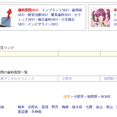
歯科医院SEO
インプラントSEO
・
歯周病
本
SEO
・
根管治療SEO
・
審美歯科SEO
・
セラ
ト
ミックSEO
・
矯正歯科SEO
・
小児矯正
ム
SEO
・
インビザラインSEO
セ
相互リンク
端間の歯科医院
一覧
高尾デンタルクリニック
小郡市
端間駅
7
端間
＞
小郡市
＞
福岡県
＞
HOME
隈線
橋本
－
次郎丸
－
賀茂
－
野芥
－
梅林
－
福大前
－
七隈
－
金山
－
茶山
－
渡辺通
－
天神南