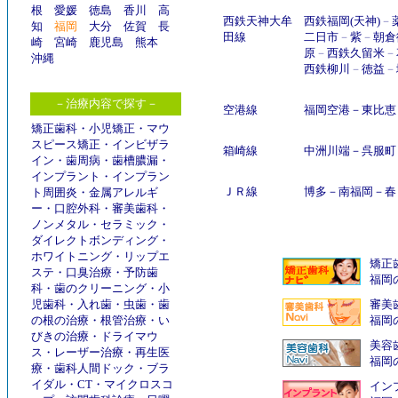
根
愛媛
徳島
香川
高
西鉄天神大牟
西鉄福岡(天神)
－
知
福岡
大分
佐賀
長
田線
二日市
－
紫
－
朝倉
崎
宮崎
鹿児島
熊本
原
－
西鉄久留米
－
沖縄
西鉄柳川
－
徳益
－
－治療内容で探す－
空港線
福岡空港
－
東比恵
矯正歯科
・
小児矯正
・
マウ
スピース矯正
・
インビザラ
箱崎線
中洲川端
－
呉服町
イン
・
歯周病
・
歯槽膿漏
・
インプラント
・
インプラン
ＪＲ線
博多
－
南福岡
－
春
ト周囲炎
・
金属アレルギ
ー
・
口腔外科
・
審美歯科
・
ノンメタル
・
セラミック
・
ダイレクトボンディング
・
ホワイトニング
・
リップエ
矯正
ステ
・
口臭治療
・
予防歯
福岡
科
・
歯のクリーニング
・
小
児歯科
・
入れ歯
・
虫歯
・
歯
審美
の根の治療
・
根管治療
・
い
福岡
びきの治療
・
ドライマウ
美容
ス
・
レーザー治療
・
再生医
福岡
療
・
歯科人間ドック
・
ブラ
イダル
・
CT
・
マイクロスコ
インプ