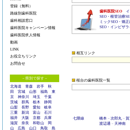
登録（無料）
歯科医院SEO
イ
路線別歯科医院
SEO
・
根管治療SE
歯科相談窓口
ミックSEO
・
矯正
SEO
・
インビザラ
歯科医院キャンペーン情報
歯科医院求人情報
動画
LINK
相互リンク
お役立ちリンク
お問合せ
－県別で探す－
桜台の歯科医院
一覧
北海道
青森
岩手
秋
田
宮城
山形
福島
東
京
神奈川
埼玉
千葉
茨城
群馬
栃木
静岡
山梨
長野
愛知
岐阜
三重
新潟
富山
石川
福井
大阪
京都
兵庫
七隈線
橋本
－
次郎丸
－
賀
滋賀
奈良
和歌山
岡
渡辺通
－
天神南
山
広島
山口
鳥取
島