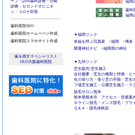
ープ
・
訪問歯科診療
・
日曜
福岡
診療
・
セカンドオピニオ
歯科
ン
・
コロナ対策
福岡
歯科医院SEO
歯科医院ホームページ作成
▼福岡リンク
歯科医院スマホサイト作成
幸福を呼ぶ写真家
>
福岡
>
博多
開運神社ナビ
>
福岡県の神社
歯を残すスペシャリスト
DUO大阪歯科医院
▼九州リンク
芝生販売
/
芝生施工
会社概要
・
芝生の種類と特徴
・
ヒ
生の張り方
・
張り芝の手順
・
芝生
フ場芝生施工
・
公園芝生施工
・
ラ
脱毛サロン熊本
熊本県熊本市
アクセス
・
営業案
Ｏライン脱毛
・
メンズ脱毛
・
ブラ
Ｑ＆Ａ
・
脱毛体験談