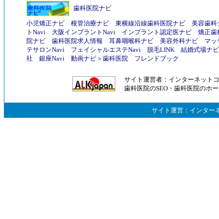
歯科医院ナビ
小児矯正ナビ
根管治療ナビ
東横線沿線歯科医院ナビ
美容歯科
トNavi
大阪インプラントNavi
インプラント認定医ナビ
矯正歯
院ナビ
歯科医院求人情報
耳鼻咽喉科ナビ
美容外科ナビ
マッ
テサロンNavi
フェイシャルエステNavi
脱毛LINK
結婚式場ナビ
社
銀座Navi
動画ナビ
＞
歯科医院
フレンドブック
サイト運営者：
インターネット
歯科医院のSEO
・
歯科医院のホー
サイト運営：
インター