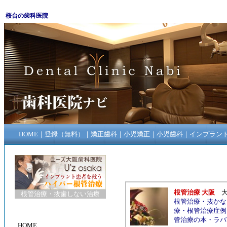
桜台の歯科医院
HOME
｜
登録（無料）
｜
矯正歯科
｜
小児矯正
｜
小児歯科
｜
インプラン
根管治療 大阪
根管治療
・
抜歯しない治療
根管治療
・
抜かな
療
・
根管治療症例
管治療の本
・
ラバ
HOME