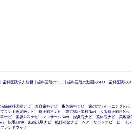
｜
歯科医院求人情報
｜
歯科医院のSEO
｜
歯科医院の動画のSEO
｜
歯科医院のス
線沿線歯科医院ナビ
美容歯科ナビ
審美歯科ナビ
歯のホワイトニングNavi
ンプラント認定医ナビ
矯正歯科ナビ
東京矯正歯科Navi
大阪矯正歯科Navi
喉科ナビ
美容外科ナビ
マッサージNavi
鍼灸院ナビ
整体院ナビ
美容整
vi
脱毛LINK
結婚式場ナビ
結婚相談ナビ
ヘアーサロンナビ
ヒーリング
フレンドブック