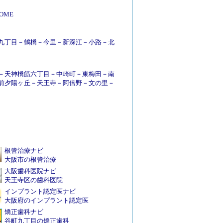
OME
九丁目
－
鶴橋
－
今里
－
新深江
－
小路
－
北
－
天神橋筋六丁目
－
中崎町
－
東梅田
－
南
前夕陽ヶ丘
－
天王寺
－
阿倍野
－
文の里
－
根管治療ナビ
大阪市の根管治療
大阪歯科医院ナビ
天王寺区の歯科医院
インプラント認定医ナビ
大阪府のインプラント認定医
矯正歯科ナビ
谷町九丁目の矯正歯科