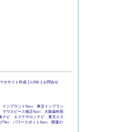
マホサイト作成
｜
LINK
｜
お問合せ
インプラントNavi
東京インプラン
マウスピース矯正Navi
大阪歯科医
体ナビ
エステサロンナビ
東京エス
Net
パワースポットNavi
開運の