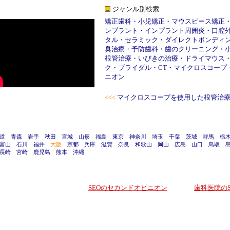
ジャンル別検索
矯正歯科
・
小児矯正
・
マウスピース矯正
ンプラント
・
インプラント周囲炎
・
口腔
タル
・
セラミック
・
ダイレクトボンディ
臭治療
・
予防歯科
・
歯のクリーニング
・
根管治療
・
いびきの治療
・
ドライマウス
ク
・
ブライダル
・
CT
・
マイクロスコープ
ニオン
<<<
マイクロスコープを使用した根管治
道
青森
岩手
秋田
宮城
山形
福島
東京
神奈川
埼玉
千葉
茨城
群馬
栃
富山
石川
福井
大阪
京都
兵庫
滋賀
奈良
和歌山
岡山
広島
山口
鳥取
長崎
宮崎
鹿児島
熊本
沖縄
SEOのセカンドオピニオン
歯科医院のS