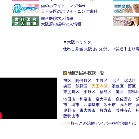
歯のホワイトニングNavi
天王寺区のホワイトニング歯科
歯科医院求人情報
大阪府の歯科求人情報
▼大阪市リンク
仕出し弁当 大阪 あっぱれ
>
開運手まり
地区別歯科医院一覧
旭区
阿倍野区
生野区
北区
此花区
央区
鶴見区
天王寺区
浪速区
西区
東淀川区
平野区
福島区
港区
都島
池田市
和泉市
泉大津市
泉佐野市
市
堺市
四条畷市
吹田市
高石市
曳野市
東大阪市
枚方市
藤井寺市
阪狭山市
<<<
根っこの治療 ハイパー根管治療とは