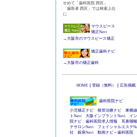
せめて「歯科医院 西区」
「歯医者 西区」では検索上位
に
マウスピース
矯正Navi
→
大阪市のマウスピース矯正
矯正歯科ナビ
→
大阪市の矯正歯科
HOME
｜
登録（無料）
｜
広告掲載
歯科医院ナビ
小児矯正ナビ
根管治療ナビ
東横
トNavi
大阪インプラントNavi
イ
院ナビ
歯科医院求人情報
耳鼻咽
テサロンNavi
フェイシャルエステNa
社
銀座Navi
動画ナビ
＞
歯科医院