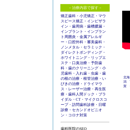
－治療内容で探す－
矯正歯科
・
小児矯正
・
マウ
スピース矯正
・
インビザラ
イン
・
歯周病
・
歯槽膿漏
・
インプラント
・
インプラン
ト周囲炎
・
金属アレルギ
ー
・
口腔外科
・
審美歯科
・
ノンメタル
・
セラミック
・
ダイレクトボンディング
・
ホワイトニング
・
リップエ
ステ
・
口臭治療
・
予防歯
科
・
歯のクリーニング
・
小
児歯科
・
入れ歯
・
虫歯
・
歯
北海
の根の治療
・
根管治療
・
い
潟
びきの治療
・
ドライマウ
賀
ス
・
レーザー治療
・
再生医
療
・
歯科人間ドック
・
ブラ
イダル
・
CT
・
マイクロスコ
ープ
・
訪問歯科診療
・
日曜
診療
・
セカンドオピニオ
ン
・
コロナ対策
歯科医院のSEO