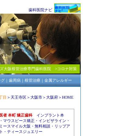
歯科医院ナビ
ズ大阪根管治療専門歯科医院
>
コロナ対策
ング
｜
歯周病
｜
根管治療
｜
金属アレルギー
丁目
＞
天王寺区
＞
大阪市
＞
大阪府
＞
HOME
医者 本町 矯正歯科
インプラント本
・
マウスピース矯正
・
インビザライン
・
ミースマイル大阪
・
無料相談
・
リップア
ト
・
ティースジュエリー