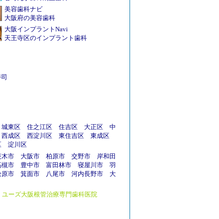
美容歯科ナビ
大阪府の美容歯科
大阪インプラントNavi
天王寺区のインプラント歯科
寿司
城東区
住之江区
住吉区
大正区
中
西成区
西淀川区
東住吉区
東成区
区
淀川区
茨木市
大阪市
柏原市
交野市
岸和田
高槻市
豊中市
富田林市
寝屋川市
羽
松原市
箕面市
八尾市
河内長野市
大
ユーズ大阪根管治療専門歯科医院