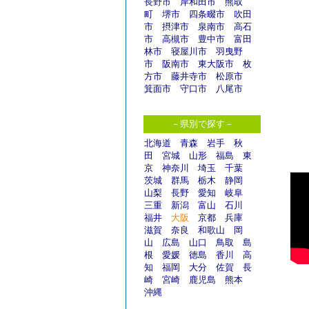
長野市
岸和田市
熊取
町
堺市
四条畷市
吹田
市
摂津市
泉南市
高石
市
高槻市
豊中市
富田
林市
寝屋川市
羽曳野
市
阪南市
東大阪市
枚
方市
藤井寺市
松原市
箕面市
守口市
八尾市
－県別で探す－
北海道
青森
岩手
秋
田
宮城
山形
福島
東
京
神奈川
埼玉
千葉
茨城
群馬
栃木
静岡
山梨
長野
愛知
岐阜
三重
新潟
富山
石川
福井
大阪
京都
兵庫
滋賀
奈良
和歌山
岡
山
広島
山口
鳥取
島
根
愛媛
徳島
香川
高
知
福岡
大分
佐賀
長
崎
宮崎
鹿児島
熊本
沖縄