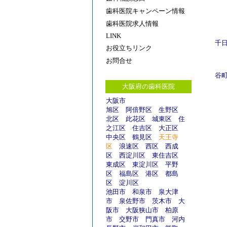
歯科医院キャンペーン情報
歯科医院求人情報
LINK
千
お役立ちリンク
お問合せ
谷
大阪府の歯科医院
大阪市
旭区
阿倍野区
生野区
北区
此花区
城東区
住
之江区
住吉区
大正区
中央区
鶴見区
天王寺
区
浪速区
西区
西成
区
西淀川区
東住吉区
東成区
東淀川区
平野
区
福島区
港区
都島
区
淀川区
池田市
和泉市
泉大津
市
泉佐野市
茨木市
大
阪市
大阪狭山市
柏原
市
交野市
門真市
河内