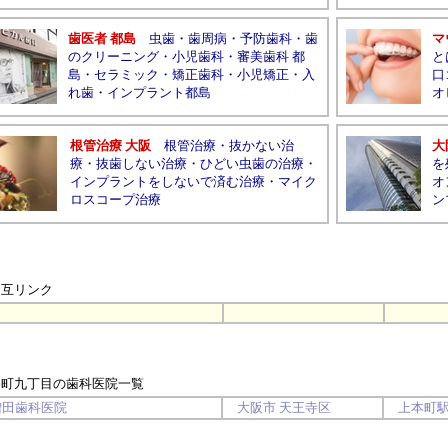
歯医者 都島
虫歯
・
歯周病
・
予防歯科
・
歯
マ
のクリーニング
・
小児歯科
・
審美歯科 都
と
島
・
セラミック
・
矯正歯科
・
小児矯正
・
入
口
れ歯
・
インプラント都島
オ
根管治療 大阪
根管治療
・
抜かない治
大
療
・
抜歯しない治療
・
ひどい虫歯の治療
・
を
インプラントをしないで済む治療
・
マイク
オ
ロスコープ治療
ン
相互リンク
谷町九丁目の歯科医院
一覧
増田歯科医院
大阪市
天王寺区
上本町
駅