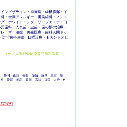
・
インビザライン
・
歯周病
・
歯槽膿漏
・
イ
外科
・
金属アレルギー
・
審美歯科
・
ノンメ
ング
・
ホワイトニング
・
リップエステ
・
口
小児歯科
・
入れ歯
・
虫歯
・
歯の根の治療
・
・
レーザー治療
・
再生医療
・
歯科人間ドッ
・
訪問歯科診療
・
日曜診療
・
セカンドオピ
療
ユーズ大阪根管治療専門歯科医院
木
静岡
山梨
長野
愛知
岐阜
三重
新
島根
愛媛
徳島
香川
高知
福岡
大分
佐
EO実例