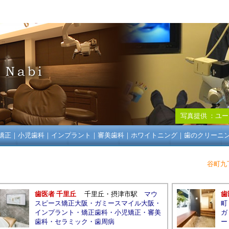
写真提供 ：
ユー
矯正
｜
小児歯科
｜
インプラント
｜
審美歯科
｜
ホワイトニング
｜
歯のクリーニ
谷町九
歯医者 千里丘
千里丘
・
摂津市駅
マウ
歯
スピース矯正大阪
・
ガミースマイル大阪
・
町
インプラント
・
矯正歯科
・
小児矯正
・
審美
ガ
歯科
・
セラミック
・
歯周病
ー