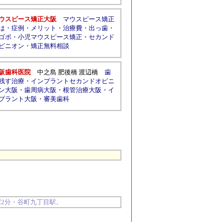
ウスピース矯正大阪
マウスピース矯正
は
・
症例
・
メリット
・
治療費
・
出っ歯
・
ゴボ
・
小児マウスピース矯正
・
セカンド
ピニオン
・
矯正無料相談
阪歯科医院
中之島
肥後橋 渡辺橋
歯
残す治療
・
インプラントセカンドオピニ
ン大阪
・
歯周病大阪
・
根管治療大阪
・
イ
プラント大阪
・
審美歯科
2分・
谷町九丁目
駅。