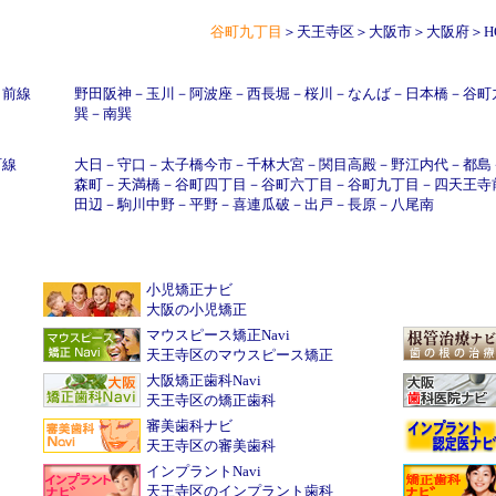
谷町九丁目
＞
天王寺区
＞
大阪市
＞
大阪府
＞
H
日前線
野田阪神
－
玉川
－
阿波座
－
西長堀
－
桜川
－
なんば
－
日本橋
－
谷町
巽
－
南巽
町線
大日
－
守口
－
太子橋今市
－
千林大宮
－
関目高殿
－
野江内代
－
都島
森町
－
天満橋
－
谷町四丁目
－
谷町六丁目
－
谷町九丁目
－
四天王寺
田辺
－
駒川中野
－
平野
－
喜連瓜破
－
出戸
－
長原
－
八尾南
小児矯正ナビ
大阪の小児矯正
マウスピース矯正Navi
天王寺区のマウスピース矯正
大阪矯正歯科Navi
天王寺区の矯正歯科
審美歯科ナビ
天王寺区の審美歯科
インプラントNavi
天王寺区のインプラント歯科