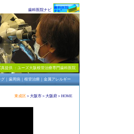
歯科医院ナビ
写真提供 ：
ユーズ大阪根管治療専門歯科医院
ング
｜
歯周病
｜
根管治療
｜
金属アレルギー
東成区
＞
大阪市
＞
大阪府
＞
HOME