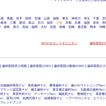
海道
青森
岩手
秋田
宮城
山形
福島
東京
神奈川
埼玉
千葉
茨
岐阜
三重
新潟
富山
石川
福井
大阪
京都
兵庫
滋賀
奈良
和
媛
徳島
香川
高知
福岡
大分
佐賀
長崎
宮崎
鹿児島
熊本
沖縄
SEOのセカンドオピニオン
歯科医院のS
｜
歯科医院求人情報
｜
歯科医院のSEO
｜
歯科医院の動画のSEO
｜
歯科医院のス
線沿線歯科医院ナビ
美容歯科ナビ
審美歯科ナビ
歯のホワイトニングNavi
ンプラント認定医ナビ
矯正歯科ナビ
東京矯正歯科Navi
大阪矯正歯科Navi
喉科ナビ
美容外科ナビ
マッサージNavi
鍼灸院ナビ
整体院ナビ
美容整
vi
脱毛LINK
結婚式場ナビ
結婚相談ナビ
ヘアーサロンナビ
ヒーリング
フレンドブック