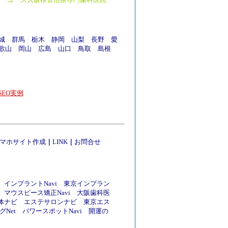
城
群馬
栃木
静岡
山梨
長野
愛
歌山
岡山
広島
山口
鳥取
島根
EO実例
マホサイト作成
｜
LINK
｜
お問合せ
インプラントNavi
東京インプラン
マウスピース矯正Navi
大阪歯科医
体ナビ
エステサロンナビ
東京エス
Net
パワースポットNavi
開運の