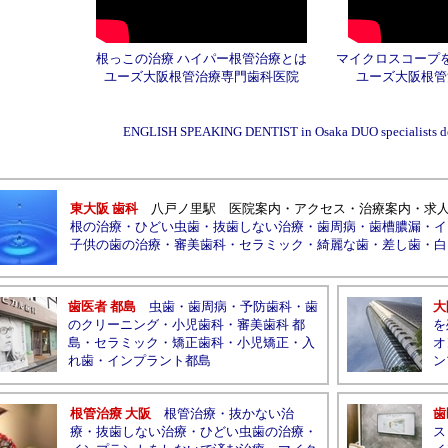
根っこの治療 ハイパー根管治療とは
マイクロスコープ
ユーズ大阪根管治療専門歯科医院
ユーズ大阪根管
ENGLISH SPEAKING DENTIST in Osaka DUO specialists den
東大阪 歯科
八戸ノ里駅
医院案内
・
アクセス
・
治療案内
・
求
根の治療
・
ひどい虫歯
・
抜歯しない治療
・
歯周病
・
歯槽膿漏
・
イ
子供の歯の治療
・
審美歯科
・
セラミック
・
綺麗な歯
・
差し歯
・
白
歯医者 都島
虫歯
・
歯周病
・
予防歯科
・
歯
大
のクリーニング
・
小児歯科
・
審美歯科 都
を
島
・
セラミック
・
矯正歯科
・
小児矯正
・
入
オ
れ歯
・
インプラント都島
ン
根管治療 大阪
根管治療
・
抜かない治
歯
療
・
抜歯しない治療
・
ひどい虫歯の治療
・
ス