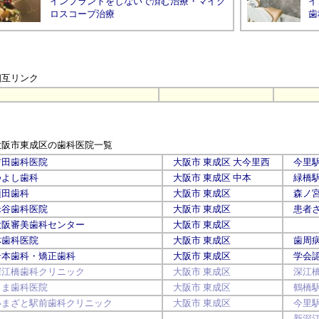
インプラントをしないで済む治療
・
マイク
イ
ロスコープ治療
歯
相互リンク
大阪市
東成区
の歯科医院一覧
吉田歯科医院
大阪市
東成区
大今里西
今里駅
つよし歯科
大阪市
東成区
中本
緑橋
須田歯科
大阪市
東成区
森ノ
米谷歯科医院
大阪市
東成区
患者さ
大阪審美歯科センター
大阪市
東成区
林歯科医院
大阪市
東成区
歯周病
岩本歯科・矯正歯科
大阪市
東成区
学会認
深江橋歯科クリニック
大阪市
東成区
深江
しま歯科医院
大阪市
東成区
鶴橋
いまざと駅前歯科クリニック
大阪市
東成区
今里
新深