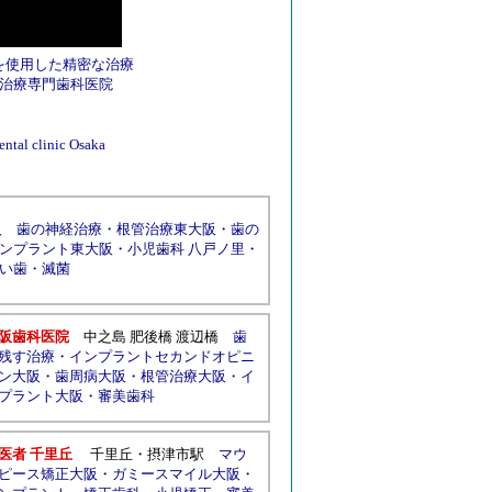
を使用した精密な治療
治療専門歯科医院
tal clinic Osaka
人
歯の神経治療
・
根管治療東大阪
・
歯の
ンプラント東大阪
・
小児歯科 八戸ノ里
・
い歯
・
滅菌
阪歯科医院
中之島
肥後橋 渡辺橋
歯
残す治療
・
インプラントセカンドオピニ
ン大阪
・
歯周病大阪
・
根管治療大阪
・
イ
プラント大阪
・
審美歯科
医者 千里丘
千里丘
・
摂津市駅
マウ
ピース矯正大阪
・
ガミースマイル大阪
・