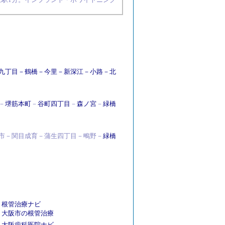
九丁目
－
鶴橋
－
今里
－
新深江
－
小路
－
北
－
堺筋本町
－
谷町四丁目
－
森ノ宮
－
緑橋
市－関目成育－蒲生四丁目－鴫野－
緑橋
根管治療ナビ
大阪市の根管治療
大阪歯科医院ナビ