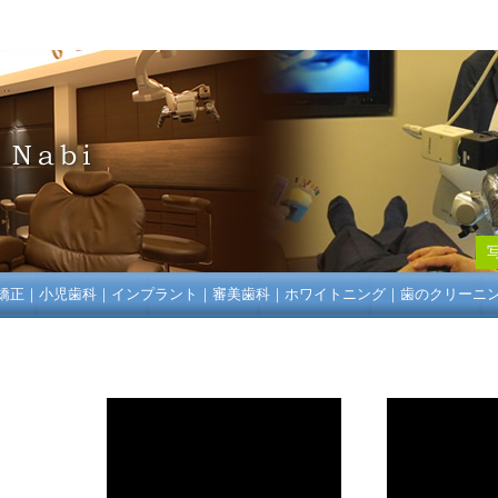
矯正
｜
小児歯科
｜
インプラント
｜
審美歯科
｜
ホワイトニング
｜
歯のクリーニ