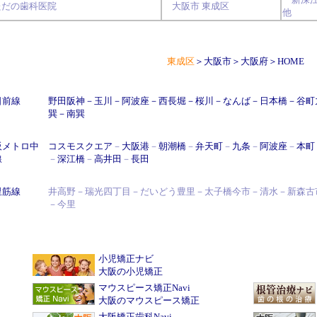
ただの歯科医院
大阪市
東成区
他
東成区
＞
大阪市
＞
大阪府
＞
HOME
日前線
野田阪神
－
玉川
－
阿波座
－
西長堀
－
桜川
－
なんば
－
日本橋
－
谷町
巽
－
南巽
阪メトロ中
コスモスクエア
－
大阪港
－
朝潮橋
－
弁天町
－
九条
－
阿波座
－
本町
線
－
深江橋
－
高井田
－
長田
里筋線
井高野－瑞光四丁目－だいどう豊里－太子橋今市－清水－新森古
－今里
小児矯正ナビ
大阪の小児矯正
マウスピース矯正Navi
大阪のマウスピース矯正
大阪矯正歯科Navi