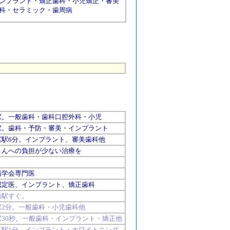
ンプラント
・
矯正歯科
・
小児矯正
・
審美
科
・
セラミック
・
歯周病
。一般歯科・歯科口腔外科・小児
駅。歯科・予防・審美・インプラント
宮
駅6分。インプラント、審美歯科他
んへの負担が少ない治療を
学会専門医
定医、
インプラント
、矯正歯科
橋
駅すぐ。
駅2分。一般歯科・小児歯科他
駅30秒。一般歯科・インプラント・矯正他
江
駅1分。インプラント・ホワイトニング