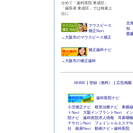
せめて「歯科医院 東成区」
「歯医者 東成区」では検索上
位に
北
マウスピース
知
矯正Navi
愛
→
大阪市のマウスピース矯正
矯正歯科ナビ
→
大阪市の矯正歯科
HOME
｜
登録（無料）
｜
広告掲載
歯科医院ナビ
小児矯正ナビ
根管治療ナビ
東横
トNavi
大阪インプラントNavi
イ
院ナビ
歯科医院求人情報
耳鼻咽
テサロンNavi
フェイシャルエステNa
社
銀座Navi
動画ナビ
＞
歯科医院