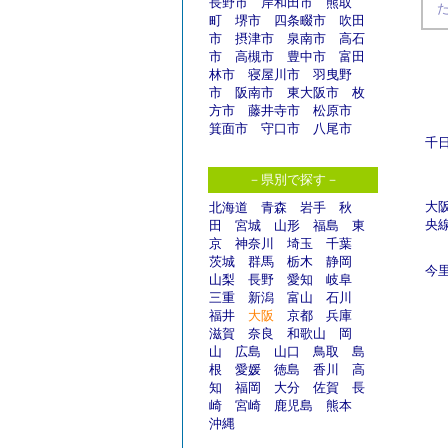
長野市
岸和田市
熊取
町
堺市
四条畷市
吹田
市
摂津市
泉南市
高石
市
高槻市
豊中市
富田
林市
寝屋川市
羽曳野
市
阪南市
東大阪市
枚
方市
藤井寺市
松原市
箕面市
守口市
八尾市
千
－県別で探す－
大
北海道
青森
岩手
秋
央
田
宮城
山形
福島
東
京
神奈川
埼玉
千葉
茨城
群馬
栃木
静岡
今
山梨
長野
愛知
岐阜
三重
新潟
富山
石川
福井
大阪
京都
兵庫
滋賀
奈良
和歌山
岡
山
広島
山口
鳥取
島
根
愛媛
徳島
香川
高
知
福岡
大分
佐賀
長
崎
宮崎
鹿児島
熊本
沖縄