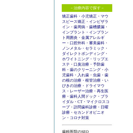
－治療内容で探す－
矯正歯科
・
小児矯正
・
マウ
スピース矯正
・
インビザラ
イン
・
歯周病
・
歯槽膿漏
・
インプラント
・
インプラン
ト周囲炎
・
金属アレルギ
ー
・
口腔外科
・
審美歯科
・
ノンメタル
・
セラミック
・
ダイレクトボンディング
・
ホワイトニング
・
リップエ
ステ
・
口臭治療
・
予防歯
科
・
歯のクリーニング
・
小
児歯科
・
入れ歯
・
虫歯
・
歯
の根の治療
・
根管治療
・
い
びきの治療
・
ドライマウ
ス
・
レーザー治療
・
再生医
療
・
歯科人間ドック
・
ブラ
イダル
・
CT
・
マイクロスコ
ープ
・
訪問歯科診療
・
日曜
診療
・
セカンドオピニオ
ン
・
コロナ対策
歯科医院のSEO