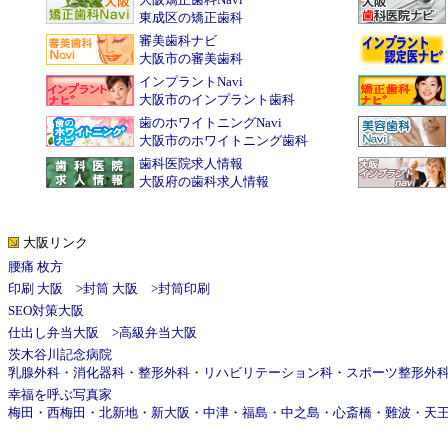
東成区の矯正歯科
審美歯科ナビ
大阪市の審美歯科
インプラントNavi
大阪市のインプラント歯科
歯のホワイトニングNavi
大阪市のホワイトニング歯科
歯科医院求人情報
大阪府の歯科求人情報
大阪リンク
腰痛 枚方
印刷 大阪
>
封筒 大阪
>
封筒印刷
SEO対策大阪
仕出し弁当大阪
>
高級弁当大阪
茨木谷川記念病院
乳腺外科
・
消化器科
・
整形外科
・
リハビリテーション科
・
スポーツ整形外
幸福を呼ぶ写真家
梅田
・
西梅田
・
北新地
・
新大阪
・
中津
・
福島
・
中之島
・
心斎橋
・
難波
・
天