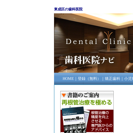
東成区の歯科医院
HOME
｜
登録（無料）
｜
矯正歯科
｜
小児