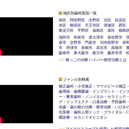
地区別歯科医院一覧
旭区
阿倍野区
生野区
北区
此花区
央区
鶴見区
天王寺区
浪速区
西区
東淀川区
平野区
福島区
港区
都島
池田市
和泉市
泉大津市
泉佐野市
原市
交野市
門真市
河内長野市
岸
市
摂津市
泉南市
高石市
高槻市
阪南市
東大阪市
枚方市
藤井寺市
<<<
根っこの治療 ハイパー根管治療とは
ジャンル別検索
矯正歯科
・
小児矯正
・
マウスピース矯正
歯周病
・
歯槽膿漏
・
インプラント
・
イン
ー
・
審美歯科
・
ノンメタル
・
セラミック
グ
・
リップエステ
・
口臭治療
・
予防歯科
虫歯
・
歯の根の治療
・
根管治療
・
いびき
生医療
・
歯科人間ドック
・
ブライダル
・
C
曜診療
・
セカンドオピニオン
<<<
マイクロスコープを使用した根管治