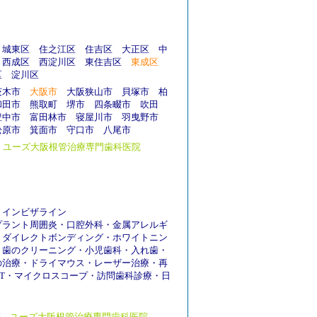
城東区
住之江区
住吉区
大正区
中
西成区
西淀川区
東住吉区
東成区
区
淀川区
茨木市
大阪市
大阪狭山市
貝塚市
柏
和田市
熊取町
堺市
四条畷市
吹田
豊中市
富田林市
寝屋川市
羽曳野市
松原市
箕面市
守口市
八尾市
ユーズ大阪根管治療専門歯科医院
・
インビザライン
プラント周囲炎
・
口腔外科
・
金属アレルギ
・
ダイレクトボンディング
・
ホワイトニン
・
歯のクリーニング
・
小児歯科
・
入れ歯
・
の治療
・
ドライマウス
・
レーザー治療
・
再
T
・
マイクロスコープ
・
訪問歯科診療
・
日
療
ユーズ大阪根管治療専門歯科医院