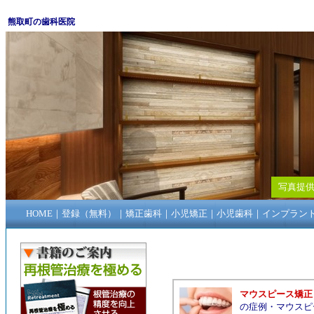
熊取町の歯科医院
写真提供
HOME
｜
登録（無料）
｜
矯正歯科
｜
小児矯正
｜
小児歯科
｜
インプラン
マウスピース矯正
の症例
・
マウスピ