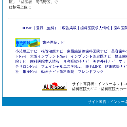
区」 「歯医者 阿倍野区」で
は検索上位に
HOME
｜
登録（無料）
｜
広告掲載
｜
歯科医院求人情報
｜
歯科医院
歯科医院ナビ
小児矯正ナビ
根管治療ナビ
東横線沿線歯科医院ナビ
美容歯科
トNavi
大阪インプラントNavi
インプラント認定医ナビ
矯正歯
院ナビ
歯科医院求人情報
耳鼻咽喉科ナビ
美容外科ナビ
マッ
テサロンNavi
フェイシャルエステNavi
脱毛LINK
結婚式場ナビ
社
銀座Navi
動画ナビ
＞
歯科医院
フレンドブック
サイト運営者：
インターネット
歯科医院のSEO
・
歯科医院のホー
サイト運営：
インター