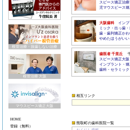
スピース矯正治療
児マウスピース矯
大阪歯科
インプ
ミック
・
出っ歯
・
歯
・
歯列矯正かわ
やめたほうがいい
根管治療
・
抜歯しない治療
歯医者 千里丘
スピース矯正大阪
インプラント
・
矯
歯科
・
セラミック
根管治療 大阪
相互リンク
マウスピース矯正大阪
HOME
熊取町の歯科医院
一覧
登録（無料）
おくにし歯科