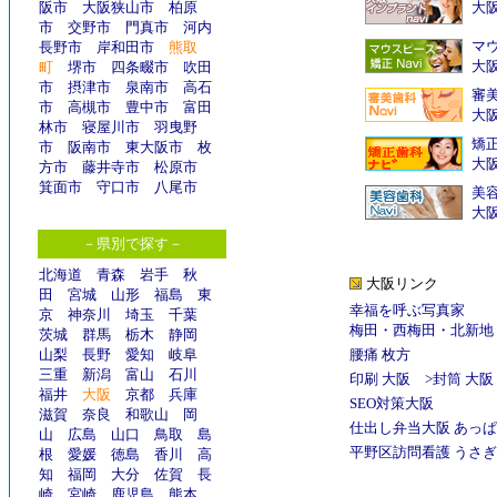
阪市
大阪狭山市
柏原
大阪
市
交野市
門真市
河内
マウ
長野市
岸和田市
熊取
大
町
堺市
四条畷市
吹田
市
摂津市
泉南市
高石
審
市
高槻市
豊中市
富田
大
林市
寝屋川市
羽曳野
矯
市
阪南市
東大阪市
枚
大
方市
藤井寺市
松原市
箕面市
守口市
八尾市
美
大
－県別で探す－
北海道
青森
岩手
秋
大阪リンク
田
宮城
山形
福島
東
幸福を呼ぶ写真家
京
神奈川
埼玉
千葉
梅田
・
西梅田
・
北新地
茨城
群馬
栃木
静岡
山梨
長野
愛知
岐阜
腰痛 枚方
三重
新潟
富山
石川
印刷 大阪
>
封筒 大阪
福井
大阪
京都
兵庫
SEO対策大阪
滋賀
奈良
和歌山
岡
仕出し弁当大阪 あっ
山
広島
山口
鳥取
島
平野区訪問看護 うさぎ
根
愛媛
徳島
香川
高
知
福岡
大分
佐賀
長
崎
宮崎
鹿児島
熊本