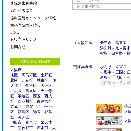
路線別歯科医院
道明歯科医院
歯科相談窓口
歯科医院キャンペーン情報
歯科医院求人情報
LINK
お役立ちリンク
ＪＲ阪和線
天王寺
－
美章園
－
お問合せ
津久野
－
鳳
－
富木
熊取
－
日根野
－
長
大阪府の歯科医院
南海高野線
なんば
－
今宮戎
－
大阪市
－
堺東
－
三国ヶ丘
旭区
阿倍野区
生野区
滝谷
－
千代田
－
河
北区
此花区
城東区
住
紀伊清水－学文路
之江区
住吉区
大正区
中央区
鶴見区
天王寺
区
浪速区
西区
西成
区
西淀川区
東住吉区
小
東成区
東淀川区
平野
大
区
福島区
港区
都島
区
淀川区
大
池田市
和泉市
泉大津
市
泉佐野市
茨木市
大