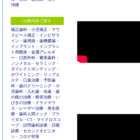
沖縄
－治療内容で探す－
矯正歯科
・
小児矯正
・
マウ
スピース矯正
・
インビザラ
イン
・
歯周病
・
歯槽膿漏
・
インプラント
・
インプラン
ト周囲炎
・
金属アレルギ
ー
・
口腔外科
・
審美歯科
・
ノンメタル
・
セラミック
・
ダイレクトボンディング
・
ホワイトニング
・
リップエ
ステ
・
口臭治療
・
予防歯
科
・
歯のクリーニング
・
小
児歯科
・
入れ歯
・
虫歯
・
歯
の根の治療
・
根管治療
・
い
びきの治療
・
ドライマウ
ス
・
レーザー治療
・
再生医
療
・
歯科人間ドック
・
ブラ
イダル
・
CT
・
マイクロスコ
ープ
・
訪問歯科診療
・
日曜
診療
・
セカンドオピニオ
ン
・
コロナ対策