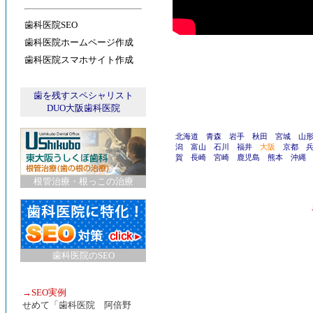
歯科医院SEO
歯科医院ホームページ作成
歯科医院スマホサイト作成
歯を残すスペシャリスト
DUO大阪歯科医院
北海道
青森
岩手
秋田
宮城
山
潟
富山
石川
福井
大阪
京都
賀
長崎
宮崎
鹿児島
熊本
沖縄
根管治療・根っこの治療
歯科医院のSEO
→
SEO実例
せめて「歯科医院 阿倍野