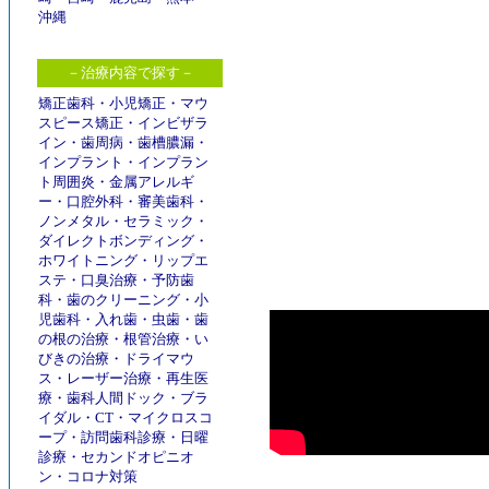
沖縄
－治療内容で探す－
矯正歯科
・
小児矯正
・
マウ
スピース矯正
・
インビザラ
イン
・
歯周病
・
歯槽膿漏
・
インプラント
・
インプラン
ト周囲炎
・
金属アレルギ
ー
・
口腔外科
・
審美歯科
・
ノンメタル
・
セラミック
・
ダイレクトボンディング
・
ホワイトニング
・
リップエ
ステ
・
口臭治療
・
予防歯
科
・
歯のクリーニング
・
小
児歯科
・
入れ歯
・
虫歯
・
歯
の根の治療
・
根管治療
・
い
びきの治療
・
ドライマウ
ス
・
レーザー治療
・
再生医
療
・
歯科人間ドック
・
ブラ
イダル
・
CT
・
マイクロスコ
ープ
・
訪問歯科診療
・
日曜
診療
・
セカンドオピニオ
ン
・
コロナ対策