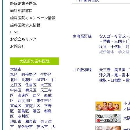
路線別歯科医院
歯科相談窓口
歯科医院キャンペーン情報
歯科医院求人情報
LINK
南海高野線
なんば
－
今宮戎
－
お役立ちリンク
－
堺東
－
三国ヶ丘
お問合せ
滝谷
－
千代田
－
河
紀伊清水－学文路
大阪府の歯科医院
大阪市
ＪＲ阪和線
天王寺
－
美章園
－
旭区
阿倍野区
生野区
津久野
－
鳳
－
富木
北区
此花区
城東区
住
熊取
－
日根野
－
長
之江区
住吉区
大正区
中央区
鶴見区
天王寺
区
浪速区
西区
西成
区
西淀川区
東住吉区
小
東成区
東淀川区
平野
大
区
福島区
港区
都島
区
淀川区
大
池田市
和泉市
泉大津
市
泉佐野市
茨木市
大