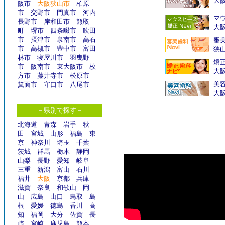
大阪
阪市
大阪狭山市
柏原
市
交野市
門真市
河内
マウ
長野市
岸和田市
熊取
大
町
堺市
四条畷市
吹田
市
摂津市
泉南市
高石
審
市
高槻市
豊中市
富田
狭
林市
寝屋川市
羽曳野
矯
市
阪南市
東大阪市
枚
大
方市
藤井寺市
松原市
美
箕面市
守口市
八尾市
大
－県別で探す－
北海道
青森
岩手
秋
田
宮城
山形
福島
東
京
神奈川
埼玉
千葉
茨城
群馬
栃木
静岡
山梨
長野
愛知
岐阜
三重
新潟
富山
石川
福井
大阪
京都
兵庫
滋賀
奈良
和歌山
岡
山
広島
山口
鳥取
島
根
愛媛
徳島
香川
高
知
福岡
大分
佐賀
長
崎
宮崎
鹿児島
熊本