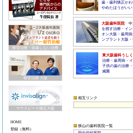
歯
・
歯列矯正かわ
やめたほうがいい
大阪歯科医院
中
を残す治療
・
イン
オン大阪
・
歯周病
ンプラント大阪
・
根管治療
・
抜歯しない治療
東大阪歯科うしく
治療
・
歯周病
・
イ
子供の歯の治療
・
滅菌
根管治療 大阪
相互リンク
マウスピース矯正大阪
HOME
狭山の歯科医院
一覧
登録（無料）
田中歯科医院