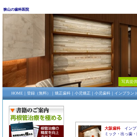
狭山の歯科医院
写真提供
HOME
｜
登録（無料）
｜
矯正歯科
｜
小児矯正
｜
小児歯科
｜
インプラン
大阪歯科
インプ
ミック
・
出っ歯
・