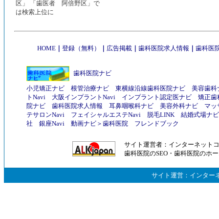
区」 「歯医者 阿倍野区」で
は検索上位に
HOME
｜
登録（無料）
｜
広告掲載
｜
歯科医院求人情報
｜
歯科医院
歯科医院ナビ
小児矯正ナビ
根管治療ナビ
東横線沿線歯科医院ナビ
美容歯科
トNavi
大阪インプラントNavi
インプラント認定医ナビ
矯正歯
院ナビ
歯科医院求人情報
耳鼻咽喉科ナビ
美容外科ナビ
マッ
テサロンNavi
フェイシャルエステNavi
脱毛LINK
結婚式場ナビ
社
銀座Navi
動画ナビ
＞
歯科医院
フレンドブック
サイト運営者：
インターネット
歯科医院のSEO
・
歯科医院のホー
サイト運営：
インター