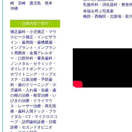
崎
宮崎
鹿児島
熊本
乳腺外科
・
消化器科
・
整形
沖縄
幸福を呼ぶ写真家
梅田
・
西梅田
・
北新地
・
新
－治療内容で探す－
矯正歯科
・
小児矯正
・
マウ
スピース矯正
・
インビザラ
イン
・
歯周病
・
歯槽膿漏
・
インプラント
・
インプラン
ト周囲炎
・
金属アレルギ
ー
・
口腔外科
・
審美歯科
・
ノンメタル
・
セラミック
・
ダイレクトボンディング
・
ホワイトニング
・
リップエ
ステ
・
口臭治療
・
予防歯
科
・
歯のクリーニング
・
小
児歯科
・
入れ歯
・
虫歯
・
歯
の根の治療
・
根管治療
・
い
びきの治療
・
ドライマウ
ス
・
レーザー治療
・
再生医
療
・
歯科人間ドック
・
ブラ
イダル
・
CT
・
マイクロスコ
ープ
・
訪問歯科診療
・
日曜
診療
・
セカンドオピニオ