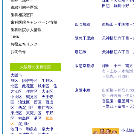
森町
－
天満橋
－
谷
田辺
－
駒川中野
－
路線別歯科医院
歯科相談窓口
歯科医院キャンペーン情報
四つ橋線
西梅田
－
肥後橋
－
歯科医院求人情報
LINK
阪急千里線
天神橋筋六丁目
－
お役立ちリンク
お問合せ
堺筋線
天神橋筋六丁目
－
阪急京都線
梅田
－
十三
－
南方
大阪府の歯科医院
市
－上牧－水無瀬
大阪市
－烏丸－河原町
旭区
阿倍野区
生野区
北区
此花区
城東区
住
京阪本線
出町柳－神宮丸太
之江区
住吉区
大正区
染－丹波橋－伏見
中央区
鶴見区
天王寺
香里園
－
寝屋川市
区
浪速区
西区
西成
－
野江
－
京橋
－
天
区
西淀川区
東住吉区
東成区
東淀川区
平野
区
福島区
港区
都島
区
淀川区
池田市
和泉市
泉大津
小児矯