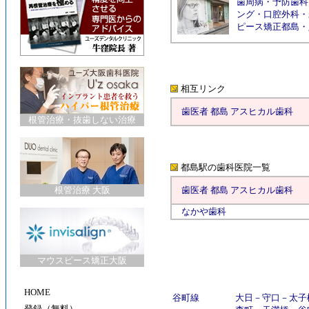
歯周病
・
予防歯科
ング
・
口腔外科
・
ピース矯正都島
・
相互リンク
歯医者 都島 アスヒカル歯科
根管治療
・
抜歯しない治療
都島駅の歯科医院
一覧
根管治療 大阪
歯医者 都島 アスヒカル歯科
なかや歯科
マウスピース矯正大阪
HOME
谷町線
大日
－
守口
－
太子
登録（無料）