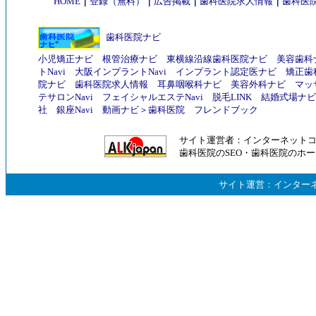
HOME
｜
登録（無料）
｜
広告掲載
｜
歯科医院求人情報
｜
歯科医院
歯科医院ナビ
小児矯正ナビ
根管治療ナビ
東横線沿線歯科医院ナビ
美容歯科
トNavi
大阪インプラントNavi
インプラント認定医ナビ
矯正歯
院ナビ
歯科医院求人情報
耳鼻咽喉科ナビ
美容外科ナビ
マッ
テサロンNavi
フェイシャルエステNavi
脱毛LINK
結婚式場ナビ
社
銀座Navi
動画ナビ
＞
歯科医院
フレンドブック
サイト運営者：
インターネット
歯科医院のSEO
・
歯科医院のホー
サイト運営：
インター