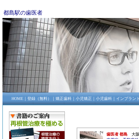
都島駅の歯医者
HOME
｜
登録（無料）
｜
矯正歯科
｜
小児矯正
｜
小児歯科
｜
インプラン
歯医者 都島
大