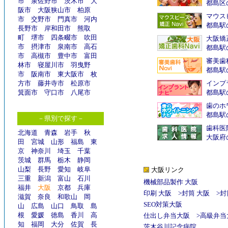
市
泉佐野市
茨木市
大
都島区
阪市
大阪狭山市
柏原
マウスピ
市
交野市
門真市
河内
都島駅
長野市
岸和田市
熊取
町
堺市
四条畷市
吹田
大阪矯正
市
摂津市
泉南市
高石
都島駅
市
高槻市
豊中市
富田
審美歯
林市
寝屋川市
羽曳野
都島駅
市
阪南市
東大阪市
枚
方市
藤井寺市
松原市
インプラ
箕面市
守口市
八尾市
都島駅
歯のホ
都島駅
－県別で探す－
歯科医
北海道
青森
岩手
秋
大阪府
田
宮城
山形
福島
東
京
神奈川
埼玉
千葉
茨城
群馬
栃木
静岡
山梨
長野
愛知
岐阜
大阪リンク
三重
新潟
富山
石川
機械部品製作 大阪
福井
大阪
京都
兵庫
印刷 大阪
>
封筒 大阪
>
封
滋賀
奈良
和歌山
岡
SEO対策大阪
山
広島
山口
鳥取
島
根
愛媛
徳島
香川
高
仕出し弁当大阪
>
高級弁当
知
福岡
大分
佐賀
長
茨木谷川記念病院