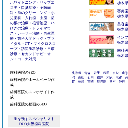
ホワイトニング
・
リップエ
栃木
ステ
・
口臭治療
・
予防歯
審美
科
・
歯のクリーニング
・
小
栃木
児歯科
・
入れ歯
・
虫歯
・
歯
の根の治療
・
根管治療
・
い
美容
びきの治療
・
ドライマウ
栃木
ス
・
レーザー治療
・
再生医
インプ
療
・
歯科人間ドック
・
ブラ
栃木
イダル
・
CT
・
マイクロスコ
ープ
・
訪問歯科診療
・
日曜
歯科
診療
・
セカンドオピニオ
栃木
ン
・
コロナ対策
歯科医院のSEO
北海道
青森
岩手
秋田
宮城
山
潟
富山
石川
福井
大阪
京都
歯科医院のホームページ作
賀
長崎
宮崎
鹿児島
熊本
沖縄
成
歯科医院のスマホサイト作
成
歯科医院の動画のSEO
歯を残すスペシャリスト
DUO大阪歯科医院