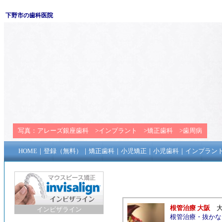
下野市の歯科医院
写真：
アレーズ銀座歯科
>
インプラント
>
矯正歯科
>
歯周病
HOME
｜
登録（無料）
｜
矯正歯科
｜
小児矯正
｜
小児歯科
｜
インプラン
根管治療 大阪
インビザライン
根管治療
・
抜かな