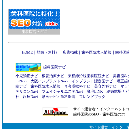
歯科医院のSEO
HOME
｜
登録（無料）
｜
広告掲載
｜
歯科医院求人情報
｜
歯科医院
歯科医院ナビ
小児矯正ナビ
根管治療ナビ
東横線沿線歯科医院ナビ
美容歯科
トNavi
大阪インプラントNavi
インプラント認定医ナビ
矯正歯
院ナビ
歯科医院求人情報
耳鼻咽喉科ナビ
美容外科ナビ
マッ
テサロンNavi
フェイシャルエステNavi
脱毛LINK
結婚式場ナビ
社
銀座Navi
動画ナビ
＞
歯科医院
フレンドブック
サイト運営者：
インターネット
歯科医院のSEO
・
歯科医院のホー
サイト運営：
インター