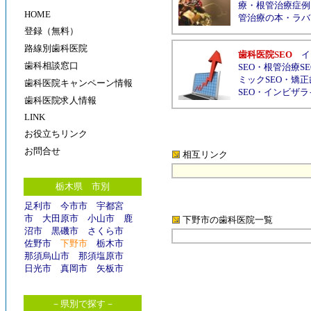
療
・
根管治療症例
HOME
管治療の本
・
ラバ
登録（無料）
路線別歯科医院
歯科医院SEO
イ
歯科相談窓口
SEO
・
根管治療SE
ミックSEO
・
矯正
歯科医院キャンペーン情報
SEO
・
インビザラ
歯科医院求人情報
LINK
お役立ちリンク
お問合せ
相互リンク
栃木県 市別
足利市
今市市
宇都宮
市
大田原市
小山市
鹿
下野市の歯科医院
一覧
沼市
黒磯市
さくら市
佐野市
下野市
栃木市
那須烏山市
那須塩原市
日光市
真岡市
矢板市
－県別で探す－