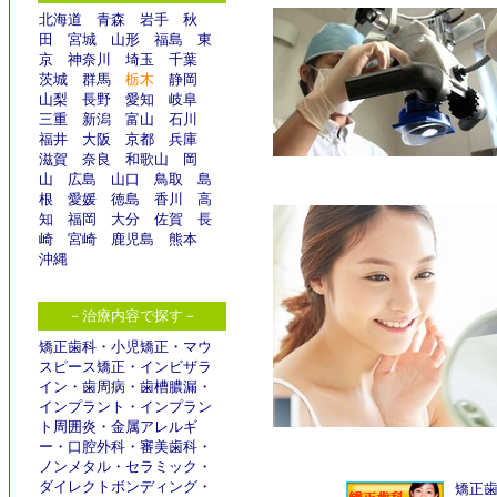
北海道
青森
岩手
秋
田
宮城
山形
福島
東
京
神奈川
埼玉
千葉
茨城
群馬
栃木
静岡
山梨
長野
愛知
岐阜
三重
新潟
富山
石川
福井
大阪
京都
兵庫
滋賀
奈良
和歌山
岡
山
広島
山口
鳥取
島
根
愛媛
徳島
香川
高
知
福岡
大分
佐賀
長
崎
宮崎
鹿児島
熊本
沖縄
－治療内容で探す－
矯正歯科
・
小児矯正
・
マウ
スピース矯正
・
インビザラ
イン
・
歯周病
・
歯槽膿漏
・
インプラント
・
インプラン
ト周囲炎
・
金属アレルギ
ー
・
口腔外科
・
審美歯科
・
ノンメタル
・
セラミック
・
ダイレクトボンディング
・
矯正