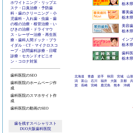
ホワイトニング
・
リップエ
栃木
ステ
・
口臭治療
・
予防歯
審美
科
・
歯のクリーニング
・
小
栃木
児歯科
・
入れ歯
・
虫歯
・
歯
の根の治療
・
根管治療
・
い
美容
びきの治療
・
ドライマウ
栃木
ス
・
レーザー治療
・
再生医
インプ
療
・
歯科人間ドック
・
ブラ
栃木
イダル
・
CT
・
マイクロスコ
ープ
・
訪問歯科診療
・
日曜
歯科
診療
・
セカンドオピニオ
栃木
ン
・
コロナ対策
歯科医院のSEO
北海道
青森
岩手
秋田
宮城
山
潟
富山
石川
福井
大阪
京都
歯科医院のホームページ作
賀
長崎
宮崎
鹿児島
熊本
沖縄
成
歯科医院のスマホサイト作
成
歯科医院の動画のSEO
歯を残すスペシャリスト
DUO大阪歯科医院