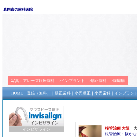
真岡市の歯科医院
写真：
アレーズ銀座歯科
>
インプラント
>
矯正歯科
>
歯周病
HOME
｜
登録（無料）
｜
矯正歯科
｜
小児矯正
｜
小児歯科
｜
インプラン
根管治療 大阪
インビザライン
根管治療
・
抜かな