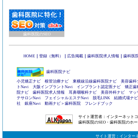
歯科医院のSEO
HOME
｜
登録（無料）
｜
広告掲載
｜
歯科医院求人情報
｜
歯科医院
歯科医院ナビ
小児矯正ナビ
根管治療ナビ
東横線沿線歯科医院ナビ
美容歯科
トNavi
大阪インプラントNavi
インプラント認定医ナビ
矯正歯
院ナビ
歯科医院求人情報
耳鼻咽喉科ナビ
美容外科ナビ
マッ
テサロンNavi
フェイシャルエステNavi
脱毛LINK
結婚式場ナビ
社
銀座Navi
動画ナビ
＞
歯科医院
フレンドブック
サイト運営者：
インターネット
歯科医院のSEO
・
歯科医院のホー
サイト運営：
インター