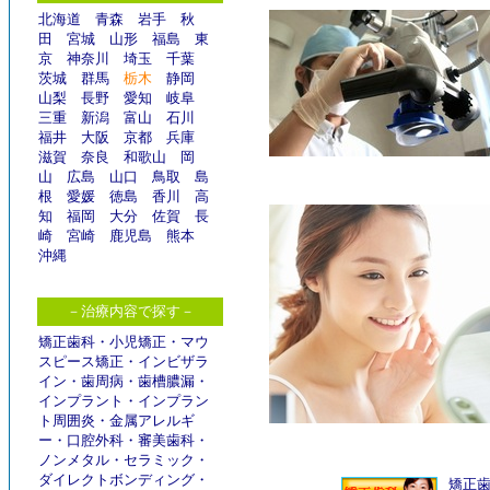
北海道
青森
岩手
秋
田
宮城
山形
福島
東
京
神奈川
埼玉
千葉
茨城
群馬
栃木
静岡
山梨
長野
愛知
岐阜
三重
新潟
富山
石川
福井
大阪
京都
兵庫
滋賀
奈良
和歌山
岡
山
広島
山口
鳥取
島
根
愛媛
徳島
香川
高
知
福岡
大分
佐賀
長
崎
宮崎
鹿児島
熊本
沖縄
－治療内容で探す－
矯正歯科
・
小児矯正
・
マウ
スピース矯正
・
インビザラ
イン
・
歯周病
・
歯槽膿漏
・
インプラント
・
インプラン
ト周囲炎
・
金属アレルギ
ー
・
口腔外科
・
審美歯科
・
ノンメタル
・
セラミック
・
ダイレクトボンディング
・
矯正