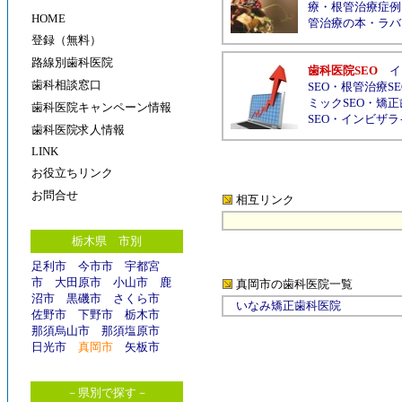
療
・
根管治療症例
HOME
管治療の本
・
ラバ
登録（無料）
路線別歯科医院
歯科医院SEO
イ
歯科相談窓口
SEO
・
根管治療SE
ミックSEO
・
矯正
歯科医院キャンペーン情報
SEO
・
インビザラ
歯科医院求人情報
LINK
お役立ちリンク
お問合せ
相互リンク
栃木県 市別
足利市
今市市
宇都宮
市
大田原市
小山市
鹿
真岡市の歯科医院
一覧
沼市
黒磯市
さくら市
いなみ矯正歯科医院
佐野市
下野市
栃木市
那須烏山市
那須塩原市
日光市
真岡市
矢板市
－県別で探す－