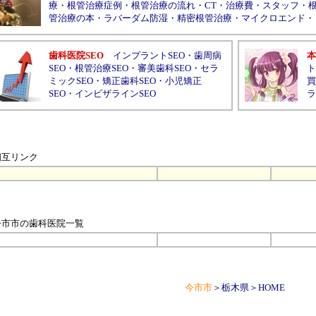
療
・
根管治療症例
・
根管治療の流れ
・
CT
・
治療費
・
スタッフ
・
管治療の本
・
ラバーダム防湿
・
精密根管治療
・
マイクロエンド
・
歯科医院SEO
インプラントSEO
・
歯周病
本
SEO
・
根管治療SEO
・
審美歯科SEO
・
セラ
ト
ミックSEO
・
矯正歯科SEO
・
小児矯正
買
SEO
・
インビザラインSEO
ラ
相互リンク
今市市の歯科医院
一覧
今市市
＞
栃木県
＞
HOME