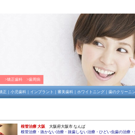
ト
>
矯正歯科
>
歯周病
矯正
｜
小児歯科
｜
インプラント
｜
審美歯科
｜
ホワイトニング
｜
歯のクリーニ
根管治療 大阪
大阪府大阪市 なんば
根管治療
・
抜かない治療
・
抜歯しない治療
・
ひどい虫歯の治療
・