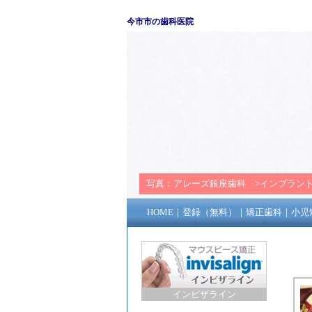
今市市の歯科医院
写真：
アレーズ銀座歯科
>
インプラン
HOME
｜
登録（無料）
｜
矯正歯科
｜
小児
インビザライン