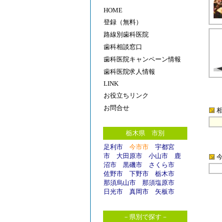
HOME
登録（無料）
路線別歯科医院
歯科相談窓口
歯科医院キャンペーン情報
歯科医院求人情報
LINK
お役立ちリンク
お問合せ
栃木県 市別
足利市
今市市
宇都宮
市
大田原市
小山市
鹿
沼市
黒磯市
さくら市
佐野市
下野市
栃木市
那須烏山市
那須塩原市
日光市
真岡市
矢板市
－県別で探す－