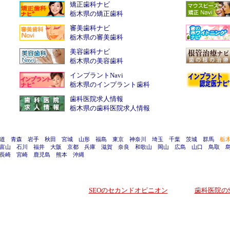
矯正歯科ナビ
栃木県の矯正歯科
審美歯科ナビ
栃木県の審美歯科
美容歯科ナビ
栃木県の美容歯科
インプラントNavi
栃木県のインプラント歯科
歯科医院求人情報
栃木県の歯科医院求人情報
道
青森
岩手
秋田
宮城
山形
福島
東京
神奈川
埼玉
千葉
茨城
群馬
栃
富山
石川
福井
大阪
京都
兵庫
滋賀
奈良
和歌山
岡山
広島
山口
鳥取
長崎
宮崎
鹿児島
熊本
沖縄
SEOのセカンドオピニオン
歯科医院のS