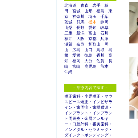
北海道
青森
岩手
秋
田
宮城
山形
福島
東
京
神奈川
埼玉
千葉
茨城
群馬
栃木
静岡
山梨
長野
愛知
岐阜
三重
新潟
富山
石川
福井
大阪
京都
兵庫
滋賀
奈良
和歌山
岡
山
広島
山口
鳥取
島
根
愛媛
徳島
香川
高
知
福岡
大分
佐賀
長
崎
宮崎
鹿児島
熊本
沖縄
－治療内容で探す－
矯正歯科
・
小児矯正
・
マウ
スピース矯正
・
インビザラ
イン
・
歯周病
・
歯槽膿漏
・
インプラント
・
インプラン
ト周囲炎
・
金属アレルギ
ー
・
口腔外科
・
審美歯科
・
ノンメタル
・
セラミック
・
ダイレクトボンディング
・