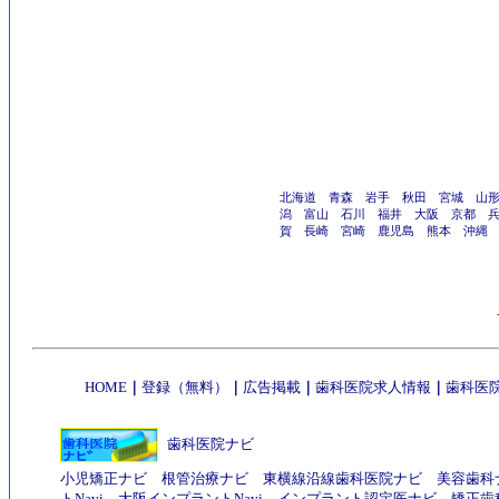
北海道
青森
岩手
秋田
宮城
山
潟
富山
石川
福井
大阪
京都
賀
長崎
宮崎
鹿児島
熊本
沖縄
HOME
｜
登録（無料）
｜
広告掲載
｜
歯科医院求人情報
｜
歯科医院
歯科医院ナビ
小児矯正ナビ
根管治療ナビ
東横線沿線歯科医院ナビ
美容歯科
トNavi
大阪インプラントNavi
インプラント認定医ナビ
矯正歯