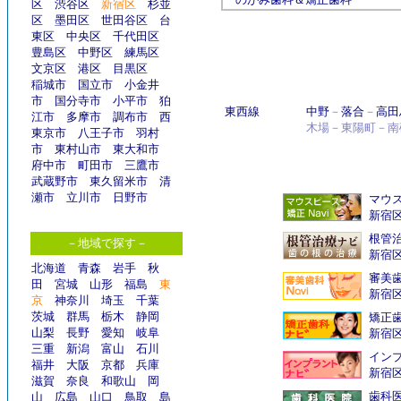
区
渋谷区
新宿区
杉並
区
墨田区
世田谷区
台
東区
中央区
千代田区
豊島区
中野区
練馬区
文京区
港区
目黒区
稲城市
国立市
小金井
市
国分寺市
小平市
狛
東西線
中野
－
落合
－
高田
江市
多摩市
調布市
西
木場
－
東陽町
－
南
東京市
八王子市
羽村
市
東村山市
東大和市
府中市
町田市
三鷹市
武蔵野市
東久留米市
清
瀬市
立川市
日野市
マウス
新宿
根管
－地域で探す－
新宿
北海道
青森
岩手
秋
審美
田
宮城
山形
福島
東
新宿
京
神奈川
埼玉
千葉
茨城
群馬
栃木
静岡
矯正
山梨
長野
愛知
岐阜
新宿
三重
新潟
富山
石川
インプ
福井
大阪
京都
兵庫
新宿
滋賀
奈良
和歌山
岡
歯科
山
広島
山口
鳥取
島