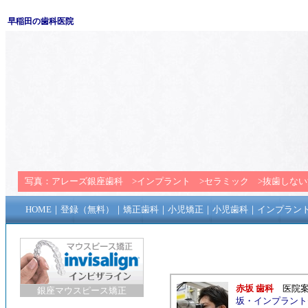
早稲田の歯科医院
写真：
アレーズ銀座歯科
>
インプラント
>
セラミック
>
抜歯しない
HOME
｜
登録（無料）
｜
矯正歯科
｜
小児矯正
｜
小児歯科
｜
インプラン
赤坂 歯科
医院
銀座マウスピース矯正
坂
・
インプラント