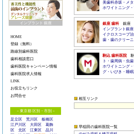
美歯科赤坂
・
メタ
ホワイトニング
・
インプラント 銀座
銀座 歯科
銀座
インプラント銀座
イクロスコープ治
HOME
歯
・
歯のクリーニ
登録（無料）
路線別歯科医院
駒込 歯科医院
歯科相談窓口
ト
・
歯周病
・
虫歯
歯科医院キャンペーン情報
ホワイトニング
・
グ
・
いびき
・
睡眠
歯科医院求人情報
LINK
お役立ちリンク
お問合せ
相互リンク
－東京都 区別・市別－
足立区
荒川区
板橋区
江戸川区
大田区
葛飾
早稲田の歯科医院
一覧
区
北区
江東区
品川
のがみ歯科＆矯正歯科