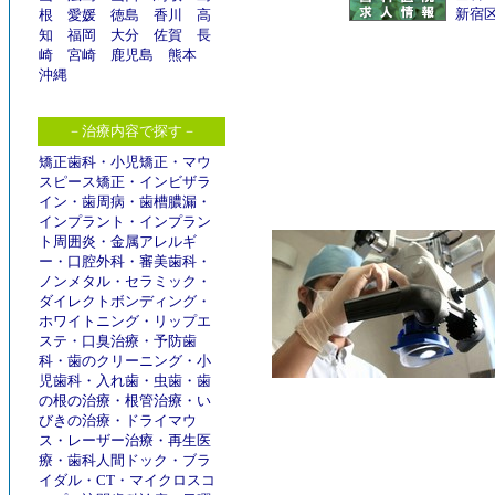
新宿
根
愛媛
徳島
香川
高
知
福岡
大分
佐賀
長
崎
宮崎
鹿児島
熊本
沖縄
－治療内容で探す－
矯正歯科
・
小児矯正
・
マウ
スピース矯正
・
インビザラ
イン
・
歯周病
・
歯槽膿漏
・
インプラント
・
インプラン
ト周囲炎
・
金属アレルギ
ー
・
口腔外科
・
審美歯科
・
ノンメタル
・
セラミック
・
ダイレクトボンディング
・
ホワイトニング
・
リップエ
ステ
・
口臭治療
・
予防歯
科
・
歯のクリーニング
・
小
児歯科
・
入れ歯
・
虫歯
・
歯
の根の治療
・
根管治療
・
い
びきの治療
・
ドライマウ
ス
・
レーザー治療
・
再生医
療
・
歯科人間ドック
・
ブラ
イダル
・
CT
・
マイクロスコ