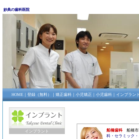
妙典の歯科医院
HOME
｜
登録（無料）
｜
矯正歯科
｜
小児矯正
｜
小児歯科
｜
インプラン
船橋歯科
船橋市
インプラント
科
・
セラミック
・