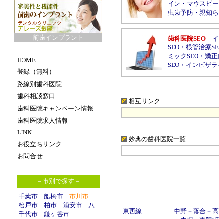
イン
・
マウスピー
虫歯予防
・
親知ら
前歯インプラント
歯科医院SEO
イ
SEO
・
根管治療SE
ミックSEO
・
矯正
HOME
SEO
・
インビザラ
登録（無料）
路線別歯科医院
歯科相談窓口
相互リンク
歯科医院キャンペーン情報
歯科医院求人情報
LINK
妙典の歯科医院
一覧
お役立ちリンク
お問合せ
－市別で探す－
千葉市
船橋市
市川市
松戸市
柏市
浦安市
八
東西線
中野
－
落合
－
高
千代市
鎌ヶ谷市