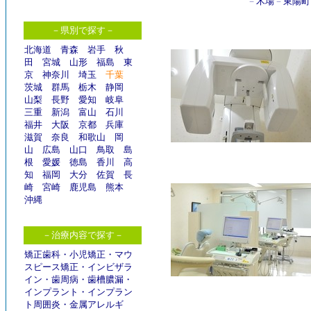
－
木場
－
東陽町
－県別で探す－
北海道
青森
岩手
秋
田
宮城
山形
福島
東
京
神奈川
埼玉
千葉
茨城
群馬
栃木
静岡
山梨
長野
愛知
岐阜
三重
新潟
富山
石川
福井
大阪
京都
兵庫
滋賀
奈良
和歌山
岡
山
広島
山口
鳥取
島
根
愛媛
徳島
香川
高
知
福岡
大分
佐賀
長
崎
宮崎
鹿児島
熊本
沖縄
－治療内容で探す－
矯正歯科
・
小児矯正
・
マウ
スピース矯正
・
インビザラ
イン
・
歯周病
・
歯槽膿漏
・
インプラント
・
インプラン
ト周囲炎
・
金属アレルギ