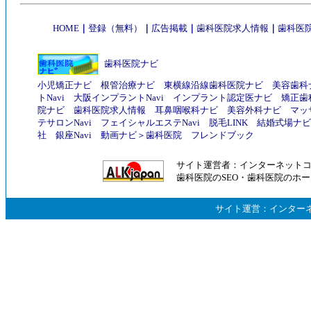
HOME
｜
登録（無料）
｜
広告掲載
｜
歯科医院求人情報
｜
歯科医院
歯科医院ナビ
小児矯正ナビ
根管治療ナビ
東横線沿線歯科医院ナビ
美容歯科
トNavi
大阪インプラントNavi
インプラント認定医ナビ
矯正歯
院ナビ
歯科医院求人情報
耳鼻咽喉科ナビ
美容外科ナビ
マッ
テサロンNavi
フェイシャルエステNavi
脱毛LINK
結婚式場ナビ
社
銀座Navi
動画ナビ
＞
歯科医院
フレンドブック
サイト運営者：
インターネット
歯科医院のSEO
・
歯科医院のホー
サイト運営：
インター