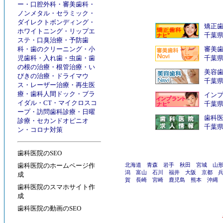
ー
・
口腔外科
・
審美歯科
・
ノンメタル
・
セラミック
・
ダイレクトボンディング
・
矯正
ホワイトニング
・
リップエ
千葉
ステ
・
口臭治療
・
予防歯
科
・
歯のクリーニング
・
小
審美
児歯科
・
入れ歯
・
虫歯
・
歯
千葉
の根の治療
・
根管治療
・
い
美容
びきの治療
・
ドライマウ
千葉
ス
・
レーザー治療
・
再生医
療
・
歯科人間ドック
・
ブラ
インプ
イダル
・
CT
・
マイクロスコ
千葉
ープ
・
訪問歯科診療
・
日曜
歯科
診療
・
セカンドオピニオ
千葉
ン
・
コロナ対策
歯科医院のSEO
歯科医院のホームページ作
北海道
青森
岩手
秋田
宮城
山
潟
富山
石川
福井
大阪
京都
成
賀
長崎
宮崎
鹿児島
熊本
沖縄
歯科医院のスマホサイト作
成
歯科医院の動画のSEO