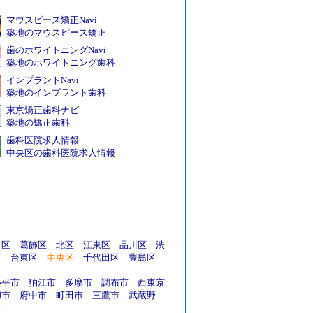
マウスピース矯正Navi
築地のマウスピース矯正
歯のホワイトニングNavi
築地のホワイトニング歯科
インプラントNavi
築地のインプラント歯科
東京矯正歯科ナビ
築地の矯正歯科
歯科医院求人情報
中央区の歯科医院求人情報
田区
葛飾区
北区
江東区
品川区
渋
区
台東区
中央区
千代田区
豊島区
小平市
狛江市
多摩市
調布市
西東京
和市
府中市
町田市
三鷹市
武蔵野
市