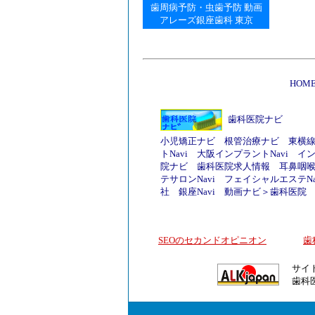
歯周病予防
・
虫歯予防
動画
アレーズ銀座歯科 東京
HOM
歯科医院ナビ
小児矯正ナビ
根管治療ナビ
東横
トNavi
大阪インプラントNavi
イ
院ナビ
歯科医院求人情報
耳鼻咽
テサロンNavi
フェイシャルエステNa
社
銀座Navi
動画ナビ
＞
歯科医院
SEOのセカンドオピニオン
歯
サイ
歯科