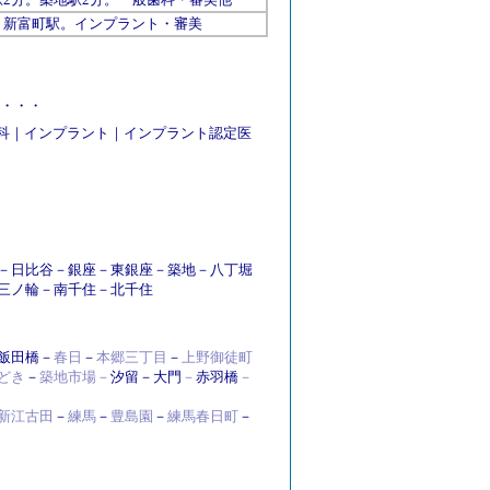
。新富町駅。インプラント・審美
・・・・
科
｜
インプラント
｜
インプラント認定医
－
日比谷
－
銀座
－
東銀座
－
築地
－
八丁堀
三ノ輪
－
南千住
－
北千住
飯田橋
－
春日
－
本郷三丁目
－
上野御徒町
どき
－
築地市場
－
汐留
－
大門
－
赤羽橋
－
新江古田
－
練馬
－
豊島園
－
練馬春日町
－