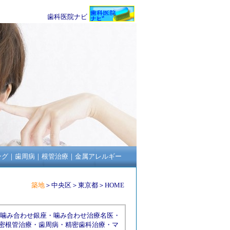
歯科医院ナビ
ング
｜
歯周病
｜
根管治療
｜
金属アレルギー
築地
＞
中央区
＞
東京都
＞
HOME
噛み合わせ銀座
・
噛み合わせ治療名医
・
密根管治療
・
歯周病
・
精密歯科治療
・
マ