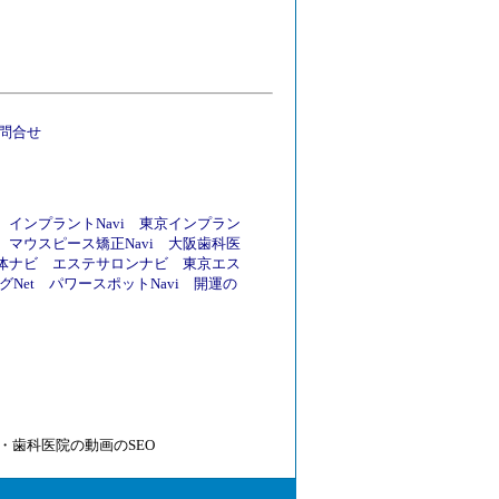
問合せ
インプラントNavi
東京インプラン
マウスピース矯正Navi
大阪歯科医
体ナビ
エステサロンナビ
東京エス
Net
パワースポットNavi
開運の
・
歯科医院の動画のSEO