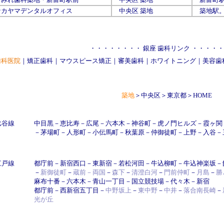
ナカヤマデンタルオフィス
中央区
築地
築地
駅
・・・・・・・・ 銀座 歯科リンク ・・・・
歯科医院
｜
矯正歯科
｜
マウスピース矯正
｜
審美歯科
｜
ホワイトニング
｜
美容歯
築地
＞
中央区
＞
東京都
＞
HOME
比谷線
中目黒
－
恵比寿
－
広尾
－
六本木
－
神谷町
－
虎ノ門ヒルズ
－
霞ヶ関
－
茅場町
－
人形町
－
小伝馬町
－
秋葉原
－
仲御徒町
－
上野
－
入谷
－
江戸線
都庁前
－
新宿西口
－
東新宿
－
若松河田
－
牛込柳町
－
牛込神楽坂
－
－
新御徒町
－
蔵前
－
両国
－
森下
－
清澄白河
－
門前仲町
－
月島
－
勝
麻布十番
－
六本木
－
青山一丁目
－
国立競技場
－
代々木
－
新宿
都庁前
－
西新宿五丁目
－
中野坂上
－
東中野
－
中井
－
落合南長崎
－
光が丘