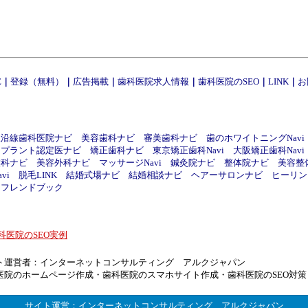
E
｜
登録（無料）
｜
広告掲載
｜
歯科医院求人情報
｜
歯科医院のSEO
｜
LINK
｜
お
線沿線歯科医院ナビ
美容歯科ナビ
審美歯科ナビ
歯のホワイトニングNavi
ンプラント認定医ナビ
矯正歯科ナビ
東京矯正歯科Navi
大阪矯正歯科Navi
喉科ナビ
美容外科ナビ
マッサージNavi
鍼灸院ナビ
整体院ナビ
美容整
vi
脱毛LINK
結婚式場ナビ
結婚相談ナビ
ヘアーサロンナビ
ヒーリング
フレンドブック
科医院のSEO実例
ト運営者：
インターネットコンサルティング アルクジャパン
医院のホームページ作成
・
歯科医院のスマホサイト作成
・
歯科医院のSEO対策
サイト運営：
インターネットコンサルティング アルクジャパン