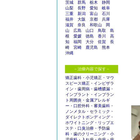
茨城
群馬
栃木
静岡
山梨
長野
愛知
岐阜
三重
新潟
富山
石川
福井
大阪
京都
兵庫
滋賀
奈良
和歌山
岡
山
広島
山口
鳥取
島
根
愛媛
徳島
香川
高
知
福岡
大分
佐賀
長
崎
宮崎
鹿児島
熊本
沖縄
－治療内容で探す－
矯正歯科
・
小児矯正
・
マウ
スピース矯正
・
インビザラ
イン
・
歯周病
・
歯槽膿漏
・
インプラント
・
インプラン
ト周囲炎
・
金属アレルギ
ー
・
口腔外科
・
審美歯科
・
ノンメタル
・
セラミック
・
ダイレクトボンディング
・
ホワイトニング
・
リップエ
ステ
・
口臭治療
・
予防歯
科
・
歯のクリーニング
・
小
児歯科
・
入れ歯
・
虫歯
・
歯