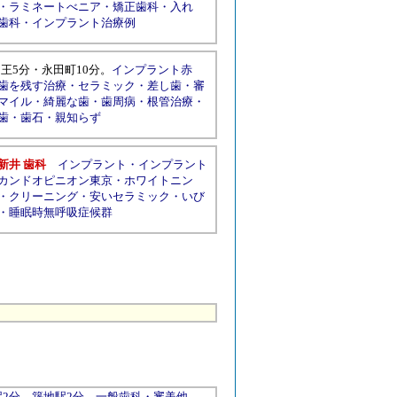
・
ラミネートべニア
・
矯正歯科
・
入れ
歯科
・
インプラント治療例
山王
5分・
永田町
10分。
インプラント赤
歯を残す治療
・
セラミック
・
差し歯
・
審
マイル
・
綺麗な歯
・
歯周病
・
根管治療
・
歯
・
歯石
・
親知らず
新井 歯科
インプラント
・
インプラント
カンドオピニオン東京
・
ホワイトニン
・
クリーニング
・
安いセラミック
・
いび
・
睡眠時無呼吸症候群
2分。築地駅2分。一般歯科・審美他