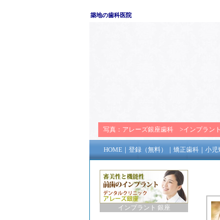
築地の歯科医院
写真：
アレーズ銀座歯科
>
インプラン
HOME
｜
登録（無料）
｜
矯正歯科
｜
小児
インプラント 銀座