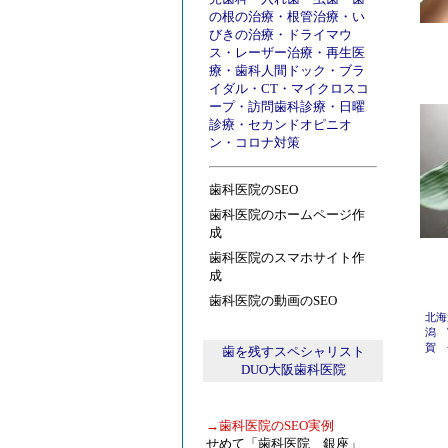
の根の治療
・
根管治療
・
い
びきの治療
・
ドライマウ
ス
・
レーザー治療
・
再生医
療
・
歯科人間ドック
・
ブラ
イダル
・
CT
・
マイクロスコ
ープ
・
訪問歯科診療
・
日曜
診療
・
セカンドオピニオ
ン
・
コロナ対策
歯科医院のSEO
歯科医院のホームページ作
成
歯科医院のスマホサイト作
成
歯科医院の動画のSEO
北海
潟
賀
歯を残すスペシャリスト
DUO大阪歯科医院
→
歯科医院のSEO実例
せめて「歯科医院 銀座」