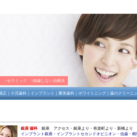
ト
>
セラミック
>
抜歯しない治療法
矯正
｜
小児歯科
｜
インプラント
｜
審美歯科
｜
ホワイトニング
｜
歯のクリーニ
銀座 歯科
銀座
アクセス
・
銀座
より・
有楽町
より
・
新橋
より
インプラント銀座
・
インプラントセカンドオピニオン
・
虫歯
・
精