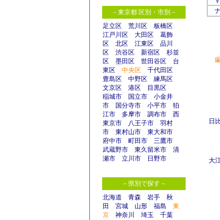
－東京都 区別・市別－
足立区
荒川区
板橋区
江戸川区
大田区
葛飾
区
北区
江東区
品川
区
渋谷区
新宿区
杉並
区
墨田区
世田谷区
台
東区
中央区
千代田区
豊島区
中野区
練馬区
文京区
港区
目黒区
稲城市
国立市
小金井
市
国分寺市
小平市
狛
江市
多摩市
調布市
西
日
東京市
八王子市
羽村
市
東村山市
東大和市
府中市
町田市
三鷹市
武蔵野市
東久留米市
清
瀬市
立川市
日野市
大
－県別で探す－
北海道
青森
岩手
秋
田
宮城
山形
福島
東
京
神奈川
埼玉
千葉