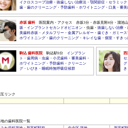
イクロスコープ治療
・
抜歯しない治療法
・
顎関節症
・
セラミック
歯
・
歯のクリーニング
・
予防歯科
・
ホワイトニング
・
口臭
・
審美
赤坂 歯科
医院案内
・
アクセス
赤坂
3分・
赤坂見附
4分・
溜池
坂
・
インプラントセカンドオピニオン
・
虫歯
・
抜歯しない治療
・
美歯科赤坂
・
メタルフリー
・
金属アレルギー
・
歯ぐき
・
ガミース
ホワイトニング
・
歯のクリーニング
・
キレイな歯
・
個室
・
すきっ
駒込 歯科医院
駒込駅6分
インプラン
西
ト
・
歯周病
・
虫歯
・
小児歯科
・
審美歯科
・
セ
ホワイトニング
・
予防歯科
・
クリーニン
グ
グ
・
いびき
・
睡眠時無呼吸症候群
き
相互リンク
築地の歯科医院
一覧
すみれ歯科築地・新富町駅前
中央区
築地
新富町駅