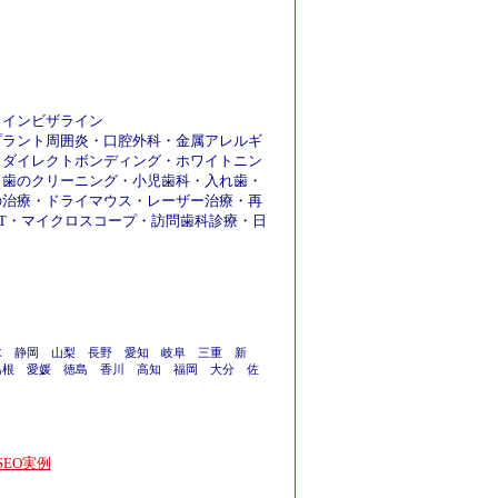
・
インビザライン
プラント周囲炎
・
口腔外科
・
金属アレルギ
・
ダイレクトボンディング
・
ホワイトニン
・
歯のクリーニング
・
小児歯科
・
入れ歯
・
の治療
・
ドライマウス
・
レーザー治療
・
再
T
・
マイクロスコープ
・
訪問歯科診療
・
日
木
静岡
山梨
長野
愛知
岐阜
三重
新
島根
愛媛
徳島
香川
高知
福岡
大分
佐
EO実例