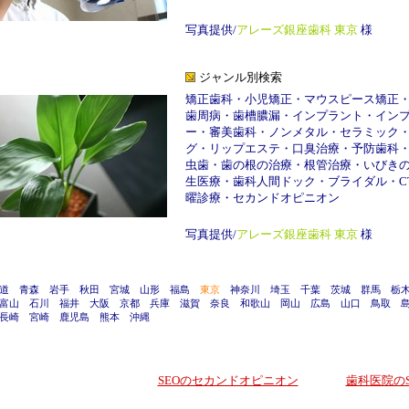
写真提供/
アレーズ銀座歯科 東京
様
ジャンル別検索
矯正歯科
・
小児矯正
・
マウスピース矯正
歯周病
・
歯槽膿漏
・
インプラント
・
イン
ー
・
審美歯科
・
ノンメタル
・
セラミック
グ
・
リップエステ
・
口臭治療
・
予防歯科
虫歯
・
歯の根の治療
・
根管治療
・
いびき
生医療
・
歯科人間ドック
・
ブライダル
・
C
曜診療
・
セカンドオピニオン
写真提供/
アレーズ銀座歯科 東京
様
道
青森
岩手
秋田
宮城
山形
福島
東京
神奈川
埼玉
千葉
茨城
群馬
栃
富山
石川
福井
大阪
京都
兵庫
滋賀
奈良
和歌山
岡山
広島
山口
鳥取
長崎
宮崎
鹿児島
熊本
沖縄
SEOのセカンドオピニオン
歯科医院のS