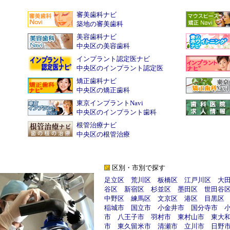
審美歯科ナビ
築地の審美歯科
美容歯科ナビ
中央区の美容歯科
インプラント認定医ナビ
中央区のインプラント認定医
矯正歯科ナビ
中央区の矯正歯科
東京インプラントNavi
中央区のインプラント歯科
根管治療ナビ
中央区の根管治療
区別・市別で探す
足立区
荒川区
板橋区
江戸川区
大
谷区
新宿区
杉並区
墨田区
世田谷
中野区
練馬区
文京区
港区
目黒区
稲城市
国立市
小金井市
国分寺市
市
八王子市
羽村市
東村山市
東大
市
東久留米市
清瀬市
立川市
日野