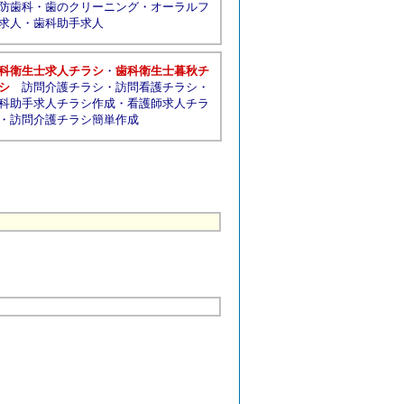
防歯科
・
歯のクリーニング
・
オーラルフ
求人
・
歯科助手求人
科衛生士求人チラシ
・
歯科衛生士暮秋チ
シ
訪問介護チラシ
・
訪問看護チラシ
・
科助手求人チラシ作成
・
看護師求人チラ
・
訪問介護チラシ簡単作成