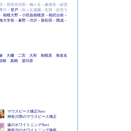
沢－世田谷代田－梅ヶ丘－豪徳寺－経堂
摩川－
登戸
－向ヶ丘遊園－生田－読売ラ
－
相模大野
－
小田急相模原
－
相武台前
－
海大学前
－
秦野
－
渋沢
－
新松田
－
開成
－
塚
大磯
二宮
大和
相模原
海老名
箱根
真鶴
湯河原
マウスピース矯正Navi
神奈川県のマウスピース矯正
歯のホワイトニングNavi
神奈川のホワイトニング歯科