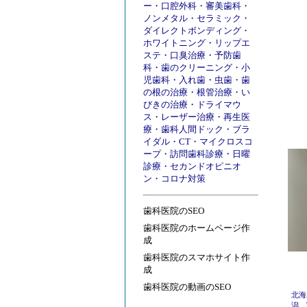
ー
・
口腔外科
・
審美歯科
・
ノンメタル
・
セラミック
・
ダイレクトボンディング
・
ホワイトニング
・
リップエ
ステ
・
口臭治療
・
予防歯
科
・
歯のクリーニング
・
小
児歯科
・
入れ歯
・
虫歯
・
歯
の根の治療
・
根管治療
・
い
びきの治療
・
ドライマウ
ス
・
レーザー治療
・
再生医
療
・
歯科人間ドック
・
ブラ
イダル
・
CT
・
マイクロスコ
ープ
・
訪問歯科診療
・
日曜
診療
・
セカンドオピニオ
ン
・
コロナ対策
歯科医院のSEO
歯科医院のホームページ作
成
歯科医院のスマホサイト作
成
歯科医院の動画のSEO
北海
潟