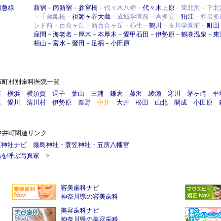
田急線
新宿
－
南新宿
－
参宮橋
－代々木八幡－
代々木上原
－東北沢－下北
－千歳船橋－
祖師ヶ谷大蔵
－成城学園前－喜多見－
狛江
－和泉多
ンド前－百合ヶ丘－新百合ヶ丘－柿生－
鶴川
－玉川学園前－
町田
座間
－
海老名
－
厚木
－
本厚木
－
愛甲石田
－
伊勢原
－
鶴巻温泉
－
東
栢山
－
富水
－
螢田
－
足柄
－
小田原
市町村別歯科医院一覧
崎
横浜
横須賀
逗子
葉山
三浦
鎌倉
藤沢
綾瀬
寒川
茅ヶ崎
平
木
愛川
清川村
伊勢原
秦野
中井
大井
松田
山北
開成
小田原
中井町関連リンク
運神社ナビ
厳島神社
・
蓑笠神社
・
五所八幡宮
福を呼ぶ写真家
>
審美歯科ナビ
神奈川県の審美歯科
美容歯科ナビ
神奈川県の美容歯科