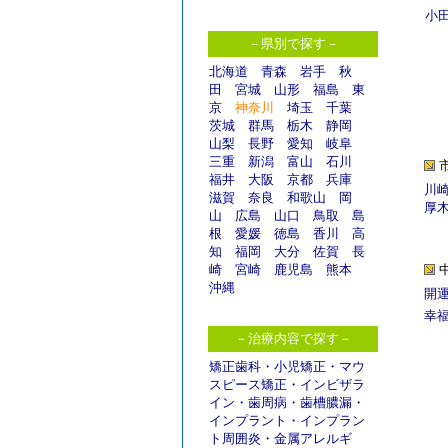
小
－県別で探す－
北海道
青森
岩手
秋
田
宮城
山形
福島
東
京
神奈川
埼玉
千葉
茨城
群馬
栃木
静岡
山梨
長野
愛知
岐阜
三重
新潟
富山
石川
福井
大阪
京都
兵庫
川
滋賀
奈良
和歌山
岡
厚
山
広島
山口
鳥取
島
根
愛媛
徳島
香川
高
知
福岡
大分
佐賀
長
崎
宮崎
鹿児島
熊本
沖縄
開
幸
－治療内容で探す－
矯正歯科
・
小児矯正
・
マウ
スピース矯正
・
インビザラ
イン
・
歯周病
・
歯槽膿漏
・
インプラント
・
インプラン
ト周囲炎
・
金属アレルギ