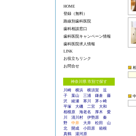
HOME
登録（無料）
路線別歯科医院
歯科相談窓口
歯科医院キャンペーン情報
歯科医院求人情報
LINK
お役立ちリンク
お問合せ
神奈川県
市別で探す
川崎
横浜
横須賀
逗
子
葉山
三浦
鎌倉
藤
沢
綾瀬
寒川
茅ヶ崎
平塚
大磯
二宮
大和
相模原
海老名
厚木
愛
川
清川村
伊勢原
秦
野
中井
大井
松田
山
北
開成
小田原
箱根
真鶴
湯河原