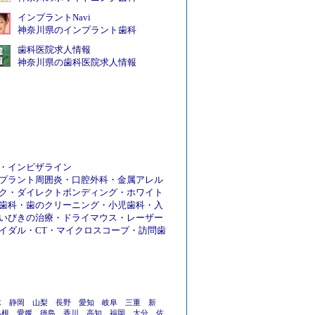
インプラントNavi
神奈川県のインプラント歯科
歯科医院求人情報
神奈川県の歯科医院求人情報
・
インビザライン
プラント周囲炎
・
口腔外科
・
金属アレル
ク
・
ダイレクトボンディング
・
ホワイト
歯科
・
歯のクリーニング
・
小児歯科
・
入
いびきの治療
・
ドライマウス
・
レーザー
イダル
・
CT
・
マイクロスコープ
・
訪問歯
木
静岡
山梨
長野
愛知
岐阜
三重
新
島根
愛媛
徳島
香川
高知
福岡
大分
佐