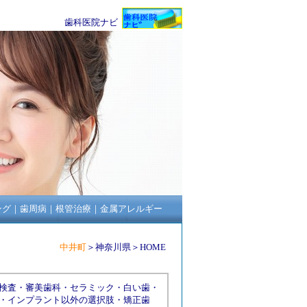
歯科医院ナビ
ング
｜
歯周病
｜
根管治療
｜
金属アレルギー
中井町
＞
神奈川県
＞
HOME
検査
・
審美歯科
・
セラミック
・
白い歯
・
・
インプラント以外の選択肢
・
矯正歯