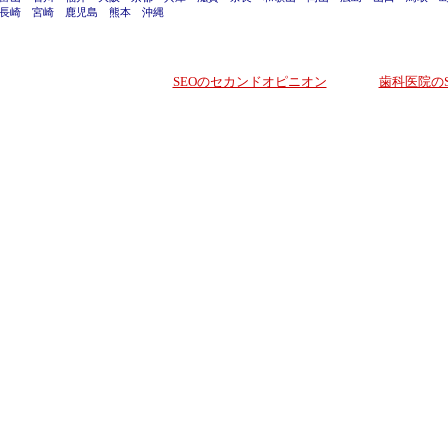
長崎
宮崎
鹿児島
熊本
沖縄
SEOのセカンドオピニオン
歯科医院のS