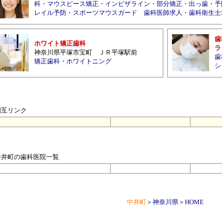
科
・
マウスピース矯正
・
インビザライン
・
部分矯正
・
出っ歯
・
予
レイル予防
・
スポーツマウスガード
歯科医師求人
・
歯科衛生士
歯
ホワイト矯正歯科
ラ
神奈川県平塚市宝町 ＪＲ平塚駅前
歯
矯正歯科
・
ホワイトニング
シ
相互リンク
中井町の歯科医院
一覧
中井町
＞
神奈川県
＞
HOME