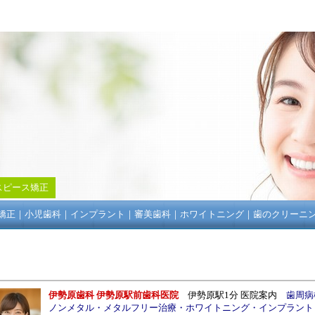
スピース矯正
矯正
｜
小児歯科
｜
インプラント
｜
審美歯科
｜
ホワイトニング
｜
歯のクリーニ
伊勢原歯科 伊勢原駅前歯科医院
伊勢原駅1分
医院案内
歯周病
ノンメタル
・
メタルフリー治療
・
ホワイトニング
・
インプラント