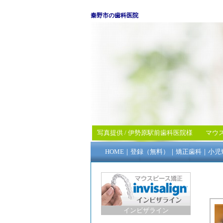
秦野市の歯科医院
写真提供 /
伊勢原駅前歯科医院
様
マウ
HOME
｜
登録（無料）
｜
矯正歯科
｜
小児
インビザライン