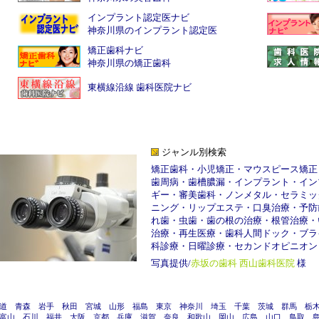
インプラント認定医ナビ
神奈川県のインプラント認定医
矯正歯科ナビ
神奈川県の矯正歯科
東横線沿線 歯科医院ナビ
ジャンル別検索
矯正歯科
・
小児矯正
・
マウスピース矯正
歯周病
・
歯槽膿漏
・
インプラント
・
イン
ギー
・
審美歯科
・
ノンメタル
・
セラミッ
ニング
・
リップエステ
・
口臭治療
・
予防
れ歯
・
虫歯
・
歯の根の治療
・
根管治療
・
治療
・
再生医療
・
歯科人間ドック
・
ブラ
科診療
・
日曜診療
・
セカンドオピニオン
写真提供/
赤坂の歯科 西山歯科医院
様
道
青森
岩手
秋田
宮城
山形
福島
東京
神奈川
埼玉
千葉
茨城
群馬
栃
富山
石川
福井
大阪
京都
兵庫
滋賀
奈良
和歌山
岡山
広島
山口
鳥取