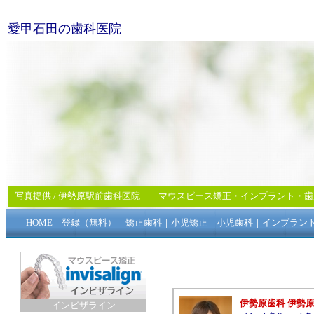
愛甲石田の歯科医院
写真提供 /
伊勢原駅前歯科医院
マウスピース矯正
・
インプラント
・
歯
HOME
｜
登録（無料）
｜
矯正歯科
｜
小児矯正
｜
小児歯科
｜
インプラン
伊勢原歯科 伊勢
インビザライン