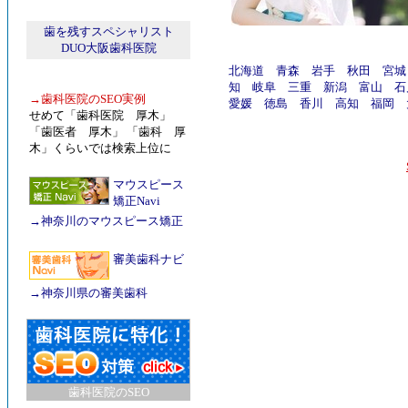
歯を残すスペシャリスト
DUO大阪歯科医院
北海道
青森
岩手
秋田
宮城
知
岐阜
三重
新潟
富山
石
→
歯科医院のSEO実例
愛媛
徳島
香川
高知
福岡
せめて「歯科医院 厚木」
「歯医者 厚木」 「歯科 厚
木」くらいでは検索上位に
マウスピース
矯正Navi
→
神奈川のマウスピース矯正
審美歯科ナビ
→
神奈川県の審美歯科
歯科医院のSEO