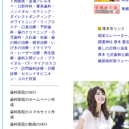
ト周囲炎
・
金属アレルギ
ー
・
口腔外科
・
審美歯科
・
東横
ノンメタル
・
セラミック
・
ダイレクトボンディング
・
ホワイトニング
・
リップエ
ステ
・
口臭治療
・
予防歯
厚木市リンク
科
・
歯のクリーニング
・
小
相栄エレベーター
児歯科
・
入れ歯
・
虫歯
・
歯
開運神社 厚木 愛
の根の治療
・
根管治療
・
い
びきの治療
・
ドライマウ
癒しの日帰り温泉 
ス
・
レーザー治療
・
再生医
厚木 七沢森林公園の
療
・
歯科人間ドック
・
ブラ
糖尿病対策ウォー
イダル
・
CT
・
マイクロスコ
ープ
・
訪問歯科診療
・
日曜
診療
・
セカンドオピニオ
ン
・
コロナ対策
歯科医院のSEO
歯科医院のホームページ作
成
歯科医院のスマホサイト作
成
歯科医院の動画のSEO