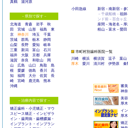
真鶴
湯河原
小田急線
新宿
－
南新宿
－
参
－千歳船橋－
祖師
－県別で探す－
ンド前－百合ヶ丘
北海道
青森
岩手
秋
座間
－
海老名
－
厚
田
宮城
山形
福島
東
栢山
－
富水
－
螢田
京
神奈川
埼玉
千葉
茨城
群馬
栃木
静岡
山梨
長野
愛知
岐阜
三重
新潟
富山
石川
市町村別歯科医院一覧
福井
大阪
京都
兵庫
川崎
横浜
横須賀
逗子
葉山
滋賀
奈良
和歌山
岡
厚木
愛川
清川村
伊勢原
秦
山
広島
山口
鳥取
島
根
愛媛
徳島
香川
高
知
福岡
大分
佐賀
長
崎
宮崎
鹿児島
熊本
沖縄
審美
神奈
美容
－治療内容で探す－
厚木
矯正歯科
・
小児矯正
・
マウ
イン
スピース矯正
・
インビザラ
厚木
イン
・
歯周病
・
歯槽膿漏
・
矯正
インプラント
・
インプラン
神奈