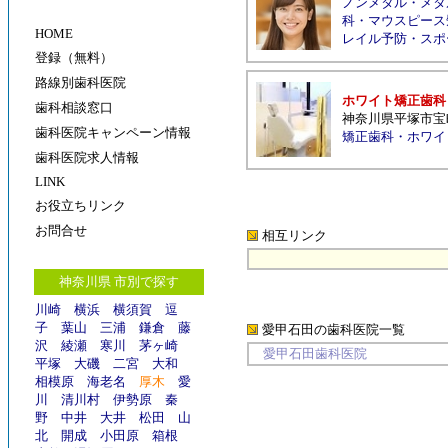
ノンメタル
・
メタ
科
・
マウスピース
HOME
レイル予防
・
スポ
登録（無料）
路線別歯科医院
ホワイト矯正歯科
歯科相談窓口
神奈川県平塚市宝
歯科医院キャンペーン情報
矯正歯科
・
ホワイ
歯科医院求人情報
LINK
お役立ちリンク
お問合せ
相互リンク
神奈川県
市別で探す
川崎
横浜
横須賀
逗
子
葉山
三浦
鎌倉
藤
愛甲石田の歯科医院
一覧
沢
綾瀬
寒川
茅ヶ崎
愛甲石田歯科医院
平塚
大磯
二宮
大和
相模原
海老名
厚木
愛
川
清川村
伊勢原
秦
野
中井
大井
松田
山
北
開成
小田原
箱根