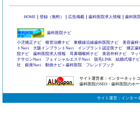
HOME
｜
登録（無料）
｜
広告掲載
｜
歯科医院求人情報
｜
歯科医院
歯科医院ナビ
小児矯正ナビ
根管治療ナビ
東横線沿線歯科医院ナビ
美容歯科
トNavi
大阪インプラントNavi
インプラント認定医ナビ
矯正歯
院ナビ
歯科医院求人情報
耳鼻咽喉科ナビ
美容外科ナビ
マッ
テサロンNavi
フェイシャルエステNavi
脱毛LINK
結婚式場ナビ
社
銀座Navi
動画ナビ
＞
歯科医院
フレンドブック
サイト運営者：
インターネット
歯科医院のSEO
・
歯科医院のホー
サイト運営：
インター