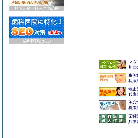
根管治療・根っこの治療
歯科医院のSEO
マウ
川西
審美
兵庫
矯正
兵庫
美容
兵庫
歯科
兵庫