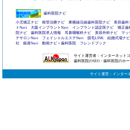
歯科医院ナビ
小児矯正ナビ
根管治療ナビ
東横線沿線歯科医院ナビ
美容歯科
トNavi
大阪インプラントNavi
インプラント認定医ナビ
矯正歯
院ナビ
歯科医院求人情報
耳鼻咽喉科ナビ
美容外科ナビ
マッ
テサロンNavi
フェイシャルエステNavi
脱毛LINK
結婚式場ナビ
社
銀座Navi
動画ナビ
＞
歯科医院
フレンドブック
サイト運営者：
インターネット
歯科医院のSEO
・
歯科医院のホー
サイト運営：
インター