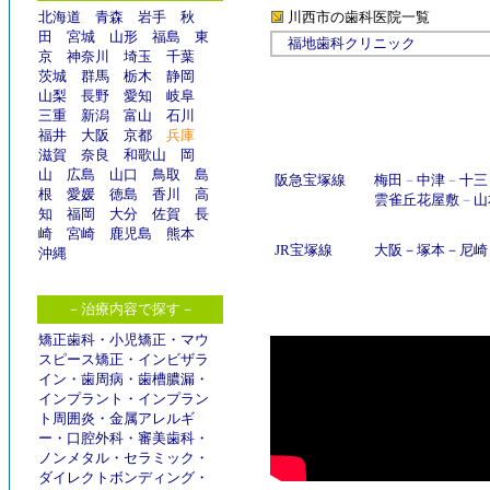
北海道
青森
岩手
秋
川西市の歯科医院
一覧
田
宮城
山形
福島
東
福地歯科クリニック
京
神奈川
埼玉
千葉
茨城
群馬
栃木
静岡
山梨
長野
愛知
岐阜
三重
新潟
富山
石川
福井
大阪
京都
兵庫
滋賀
奈良
和歌山
岡
山
広島
山口
鳥取
島
阪急宝塚線
梅田
－
中津
－
十三
根
愛媛
徳島
香川
高
雲雀丘花屋敷
－
山
知
福岡
大分
佐賀
長
崎
宮崎
鹿児島
熊本
JR宝塚線
大阪
－
塚本
－
尼崎
沖縄
－治療内容で探す－
矯正歯科
・
小児矯正
・
マウ
スピース矯正
・
インビザラ
イン
・
歯周病
・
歯槽膿漏
・
インプラント
・
インプラン
ト周囲炎
・
金属アレルギ
ー
・
口腔外科
・
審美歯科
・
ノンメタル
・
セラミック
・
ダイレクトボンディング
・