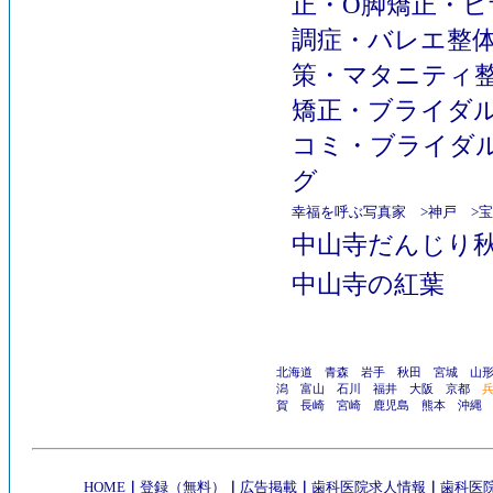
正
・
O脚矯正
・
ヒ
調症
・
バレエ整
策
・
マタニティ
矯正
・
ブライダ
コミ
・
ブライダ
グ
幸福を呼ぶ写真家
>
神戸
>
宝
中山寺だんじり
中山寺の紅葉
北海道
青森
岩手
秋田
宮城
山
潟
富山
石川
福井
大阪
京都
賀
長崎
宮崎
鹿児島
熊本
沖縄
HOME
｜
登録（無料）
｜
広告掲載
｜
歯科医院求人情報
｜
歯科医院