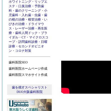
ホワイトニング
・
リップエ
ステ
・
口臭治療
・
予防歯
科
・
歯のクリーニング
・
小
児歯科
・
入れ歯
・
虫歯
・
歯
の根の治療
・
根管治療
・
い
びきの治療
・
ドライマウ
ス
・
レーザー治療
・
再生医
療
・
歯科人間ドック
・
ブラ
イダル
・
CT
・
マイクロスコ
ープ
・
訪問歯科診療
・
日曜
診療
・
セカンドオピニオ
ン
・
コロナ対策
歯科医院SEO
歯科医院ホームページ作成
歯科医院スマホサイト作成
歯を残すスペシャリスト
DUO大阪歯科医院