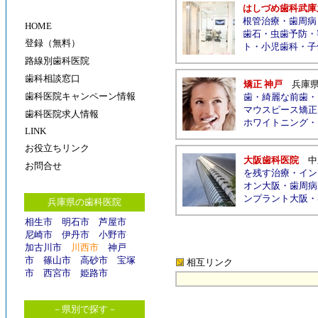
はしづめ歯科武庫
根管治療
・
歯周病
HOME
歯石
・
虫歯予防
・
登録（無料）
ト
・
小児歯科
・
子
路線別歯科医院
歯科相談窓口
矯正 神戸
兵庫
歯科医院キャンペーン情報
歯
・
綺麗な前歯
・
マウスピース矯正
歯科医院求人情報
ホワイトニング
・
LINK
お役立ちリンク
大阪歯科医院
中
お問合せ
を残す治療
・
イン
オン大阪
・
歯周病
ンプラント大阪
・
兵庫県の歯科医院
相生市
明石市
芦屋市
尼崎市
伊丹市
小野市
加古川市
川西市
神戸
市
篠山市
高砂市
宝塚
相互リンク
市
西宮市
姫路市
－県別で探す－