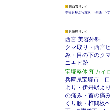
川西市リンク
幸福を呼ぶ写真家
>
川西
>
て
兵庫県リンク
西宮 美容外科
クマ取り
・
西宮
み
・
目の下のク
ニキビ跡
宝塚整体 和カイ
兵庫県宝塚市
より
・
伊丹駅よ
の痛み
・
首の痛
くり腰
・
椎間板