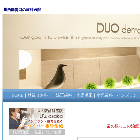
川西能勢口の歯科医院
HOME
｜
登録（無料）
｜
矯正歯科
｜
小児矯正
｜
小児歯科
｜
インプラン
歯の根っこの治療
根管治療
・
抜歯しない治療