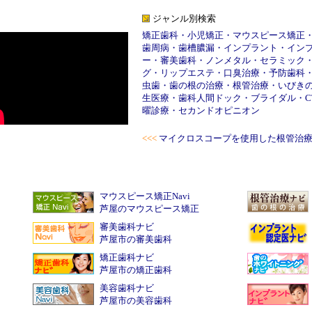
ジャンル別検索
矯正歯科
・
小児矯正
・
マウスピース矯正
歯周病
・
歯槽膿漏
・
インプラント
・
イン
ー
・
審美歯科
・
ノンメタル
・
セラミック
グ
・
リップエステ
・
口臭治療
・
予防歯科
虫歯
・
歯の根の治療
・
根管治療
・
いびき
生医療
・
歯科人間ドック
・
ブライダル
・
C
曜診療
・
セカンドオピニオン
<<<
マイクロスコープを使用した根管治
マウスピース矯正Navi
芦屋のマウスピース矯正
審美歯科ナビ
芦屋市の審美歯科
矯正歯科ナビ
芦屋市の矯正歯科
美容歯科ナビ
芦屋市の美容歯科