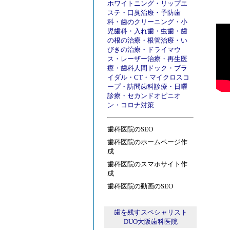
ホワイトニング
・
リップエ
ステ
・
口臭治療
・
予防歯
科
・
歯のクリーニング
・
小
児歯科
・
入れ歯
・
虫歯
・
歯
の根の治療
・
根管治療
・
い
びきの治療
・
ドライマウ
ス
・
レーザー治療
・
再生医
療
・
歯科人間ドック
・
ブラ
イダル
・
CT
・
マイクロスコ
ープ
・
訪問歯科診療
・
日曜
診療
・
セカンドオピニオ
ン
・
コロナ対策
歯科医院のSEO
歯科医院のホームページ作
成
歯科医院のスマホサイト作
成
歯科医院の動画のSEO
歯を残すスペシャリスト
DUO大阪歯科医院