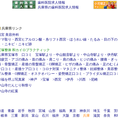
歯科医院求人情報
兵庫県の歯科医院求人情報
兵庫県リンク
西宮 美容外科
クマ取り
・
西宮ヒアルロン酸
・
糸リフト西宮
・
ほうれい線
・
たるみ
・
目の下の
ミ
・
ニキビ
・
ニキビ跡
宝塚整体 和カイロプラクティック
兵庫県宝塚市
口コミ
宝塚駅より
・
中山観音駅より
・
中山寺駅より
・
伊丹駅
精疲労
・
アゴの痛み
・
首の痛み
・
肩こり
・
肩の痛み
・
ヒジの痛み
・
腰痛
・
ぎっ
痛
・
骨盤矯正
・
産後の骨盤矯正
・
O脚矯正
・
ヒザの痛み
・
足の痛み
・
足のむく
り口コミ
・
産後ケア口コミ
・
コロナ対策
・
マタニティ整体
・
妊婦整体
・
美容整
ダル整体
・
O脚矯正
・
オステオパシー
・
姿勢矯正口コミ
・
ブライダル矯正口コ
幸福を呼ぶ写真家
>
神戸
>
宝塚
>
西宮
>
伊丹
>
川西
>
尼崎
中山寺だんじり秋祭り
中山寺の紅葉
海道
青森
岩手
秋田
宮城
山形
福島
東京
神奈川
埼玉
千葉
茨
岐阜
三重
新潟
富山
石川
福井
大阪
京都
兵庫
滋賀
奈良
和