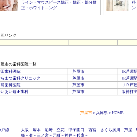
ライン
・
マウスピース矯正
・
矯正
・
部分矯
科
正
・
ホワイトニング
ン
相互リンク
芦屋市の歯科医院
一覧
増田歯科医院
芦屋市
JR
芦屋
むらまつ歯科クリニック
芦屋市
JR
芦屋
戸島歯科医院
芦屋市
ＪＲ
芦
せいあい矯正歯科
芦屋市
阪神打出
芦屋市
＞
兵庫県
＞
HOME
神戸線
大阪
－
塚本
－
尼崎
－
立花
－
甲子園口
－
西宮
－
さくら夙川
－
芦屋
－
耶
－
灘
－
三ノ宮
－
元町
－
神戸
－
兵庫
－