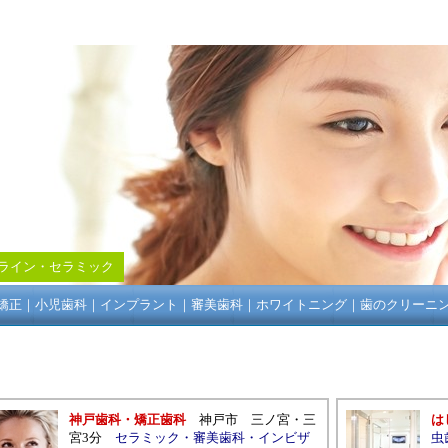
ライン
・
セラミック
矯正
｜
小児歯科
｜
インプラント
｜
審美歯科
｜
ホワイトニング
｜
歯のクリーニ
神戸歯科・矯正歯科
神戸市
三ノ宮・三
は
宮
3分
セラミック
・
審美歯科
・
インビザ
虫