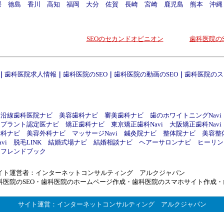
媛
徳島
香川
高知
福岡
大分
佐賀
長崎
宮崎
鹿児島
熊本
沖縄
SEOのセカンドオピニオン
歯科医院のS
｜
歯科医院求人情報
｜
歯科医院のSEO
｜
歯科医院の動画のSEO
｜
歯科医院のス
線沿線歯科医院ナビ
美容歯科ナビ
審美歯科ナビ
歯のホワイトニングNavi
ンプラント認定医ナビ
矯正歯科ナビ
東京矯正歯科Navi
大阪矯正歯科Navi
喉科ナビ
美容外科ナビ
マッサージNavi
鍼灸院ナビ
整体院ナビ
美容整
vi
脱毛LINK
結婚式場ナビ
結婚相談ナビ
ヘアーサロンナビ
ヒーリング
フレンドブック
イト運営者：
インターネットコンサルティング アルクジャパン
科医院のSEO
・
歯科医院のホームページ作成
・
歯科医院のスマホサイト作成
・
サイト運営：
インターネットコンサルティング アルクジャパン