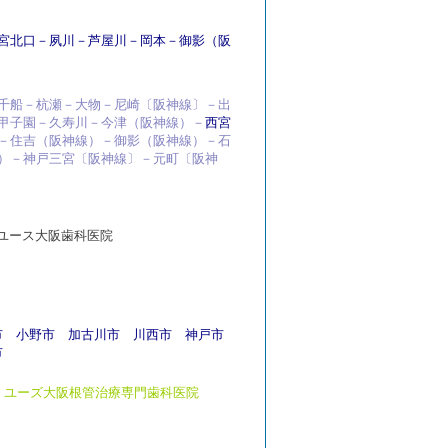
宮北口
－
夙川
－
芦屋川
－
岡本
－
御影
（阪
千船－杭瀬－大物－尼崎〔阪神線〕－出
甲子園－久寿川－今津（阪神線）－
西宮
－住吉（阪神線）－御影（阪神線）－石
）－神戸三宮〔阪神線〕－元町〔阪神
ユース大阪歯科医院
市
小野市
加古川市
川西市
神戸市
市
ユーズ大阪根管治療専門歯科医院