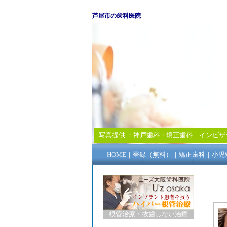
芦屋市の歯科医院
写真提供 ：
神戸歯科・矯正歯科
インビザ
HOME
｜
登録（無料）
｜
矯正歯科
｜
小児
根管治療
・
抜歯しない治療