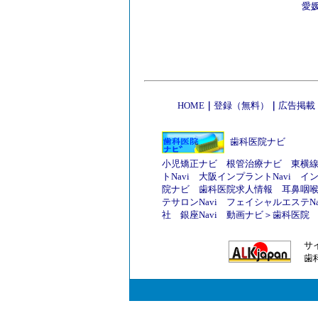
愛
HOME
｜
登録（無料）
｜
広告掲載
歯科医院ナビ
小児矯正ナビ
根管治療ナビ
東横
トNavi
大阪インプラントNavi
イ
院ナビ
歯科医院求人情報
耳鼻咽
テサロンNavi
フェイシャルエステNa
社
銀座Navi
動画ナビ
＞
歯科医院
サ
歯