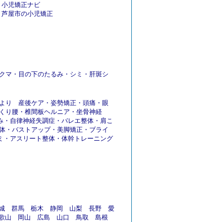
小児矯正ナビ
芦屋市の小児矯正
クマ
・
目の下のたるみ
・
シミ
・
肝斑シ
より
産後ケア
・
姿勢矯正
・
頭痛
・
眼
くり腰
・
椎間板ヘルニア
・
坐骨神経
み
・
自律神経失調症
・
バレエ整体
・
肩こ
体
・
バストアップ
・
美脚矯正
・
ブライ
ミ
・
アスリート整体
・
体幹トレーニング
城
群馬
栃木
静岡
山梨
長野
愛
歌山
岡山
広島
山口
鳥取
島根