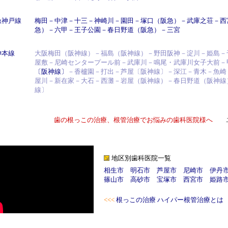
急神戸線
梅田
－
中津
－
十三
－
神崎川
－
園田
－
塚口
（阪急）－
武庫之荘
－
西
急）－
六甲
－
王子公園
－
春日野道
（阪急）－
三宮
神本線
大阪梅田（阪神線）－福島（阪神線）－野田阪神－淀川－姫島－
屋敷－尼崎センタープール前－武庫川－鳴尾・武庫川女子大前－
〔阪神線〕
－香櫨園－打出－芦屋〔阪神線〕－深江－青木－魚崎
屋川－新在家－大石－西灘－岩屋（阪神線）－春日野道（阪神線
線〕
歯の根っこの治療、根管治療でお悩みの歯科医院様へ
地区別歯科医院一覧
相生市
明石市
芦屋市
尼崎市
伊丹
篠山市
高砂市
宝塚市
西宮市
姫路
<<<
根っこの治療 ハイパー根管治療とは