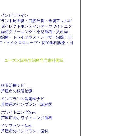
・
インビザライン
プラント周囲炎
・
口腔外科
・
金属アレルギ
・
ダイレクトボンディング
・
ホワイトニン
・
歯のクリーニング
・
小児歯科
・
入れ歯
・
の治療
・
ドライマウス
・
レーザー治療
・
再
T
・
マイクロスコープ
・
訪問歯科診療
・
日
療
ユーズ大阪根管治療専門歯科医院
根管治療ナビ
芦屋市の根管治療
インプラント認定医ナビ
兵庫県のインプラント認定医
ホワイトニングNavi
芦屋市のホワイトニング歯科
インプラントNavi
芦屋市のインプラント歯科