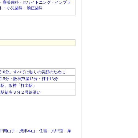
・
審美歯科
・
ホワイトニング
・
インプラ
ト
・
小児歯科
・
矯正歯科
駅10分。すべては独りの笑顔のために
駅15分・阪神芦屋15分・打手13分
屋
駅、阪神「打出駅」
駅徒歩３分２号線沿い
甲南山手
－
摂津本山
－
住吉
－
六甲道
－
摩