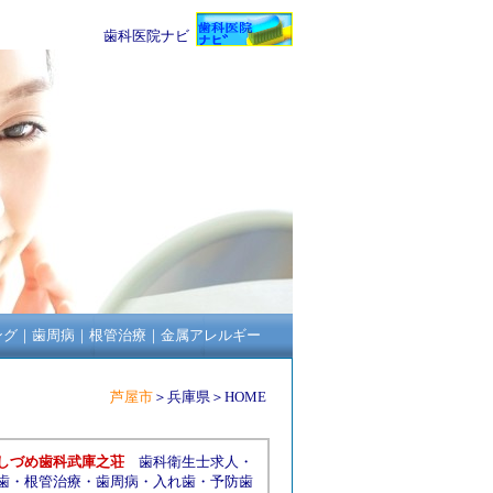
歯科医院ナビ
ング
｜
歯周病
｜
根管治療
｜
金属アレルギー
芦屋市
＞
兵庫県
＞
HOME
しづめ歯科武庫之荘
歯科衛生士求人
・
歯
・
根管治療
・
歯周病
・
入れ歯
・
予防歯