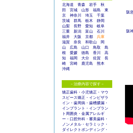
北海道
青森
岩手
秋
田
宮城
山形
福島
東
阪
京
神奈川
埼玉
千葉
茨城
群馬
栃木
静岡
山梨
長野
愛知
岐阜
阪
三重
新潟
富山
石川
福井
大阪
京都
兵庫
滋賀
奈良
和歌山
岡
山
広島
山口
鳥取
島
根
愛媛
徳島
香川
高
知
福岡
大分
佐賀
長
崎
宮崎
鹿児島
熊本
沖縄
－治療内容で探す－
矯正歯科
・
小児矯正
・
マウ
スピース矯正
・
インビザラ
イン
・
歯周病
・
歯槽膿漏
・
インプラント
・
インプラン
ト周囲炎
・
金属アレルギ
ー
・
口腔外科
・
審美歯科
・
ノンメタル
・
セラミック
・
ダイレクトボンディング
・