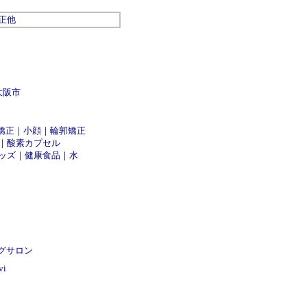
正
他
大阪市
矯正
｜
小顔
｜
輪郭矯正
｜
酸素カプセル
ッズ
｜
健康食品
｜
水
グサロン
i