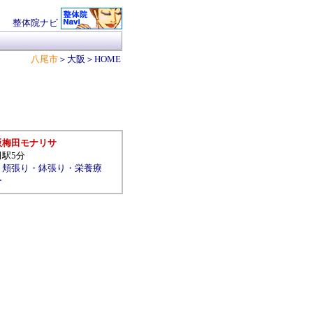
整体院ナビ
八尾市
＞
大阪
＞
HOME
阪梅田モナリサ
田駅5分
・
頬張り
・
鉢張り
・
栄養療
ー