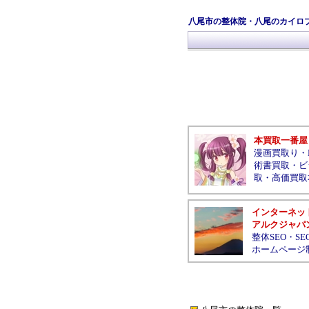
八尾市の整体院・八尾のカイロ
本買取一番屋
漫画買取り
・
術書買取
・
ビ
取
・
高価買取
インターネッ
アルクジャパ
整体SEO
・
SE
ホームページ