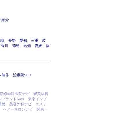
ン紹介
山梨
長野
愛知
三重
岐
香川
徳島
高知
愛媛
福
ジ制作
・
治療院SEO
沿線歯科医院ナビ
審美歯科
ンプラントNavi
東京インプ
情報
美容外科ナビ
エステ
ヘアーサロンナビ
関東・