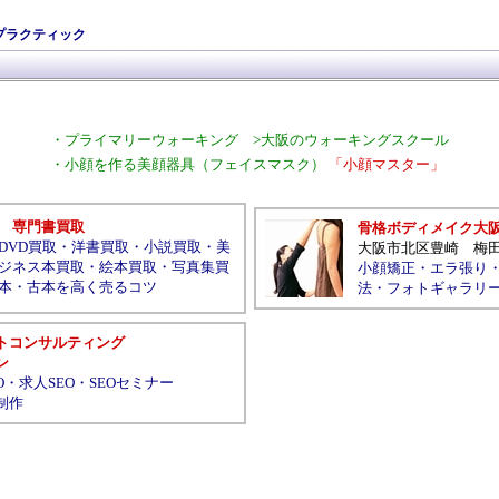
プラクティック
・
プライマリーウォーキング
>
大阪のウォーキングスクール
・
小顔を作る美顔器具（フェイスマスク）
「小顔マスター」
専門書買取
骨格ボディメイク大
DVD買取
・
洋書買取
・
小説買取
・
美
大阪市北区豊崎
梅
ジネス本買取
・
絵本買取
・
写真集買
小顔矯正
・
エラ張り
本
・
古本を高く売るコツ
法
・
フォトギャラリ
トコンサルティング
ン
O
・
求人SEO
・
SEOセミナー
制作