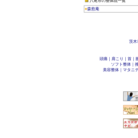
八尾市の整体院
一覧
■
森愈庵
茨木
頭痛
｜
肩こり
｜
首
｜
ソフト整体
｜
美容整体
｜
マタニ