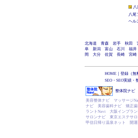
八
八尾
ヘル
北海道
青森
岩手
秋田
阜
新潟
富山
石川
福井
岡
大分
佐賀
長崎
宮崎
HOME
｜
登録（無
SEO
・
SEO実績
・
整体院ナビ
美容整体ナビ
マッサージNa
ナビ
美容歯科ナビ
矯正歯
ラントNavi
大阪インプラント
サロンナビ
東京エステサロン
甲信日帰り温泉ネット
開運