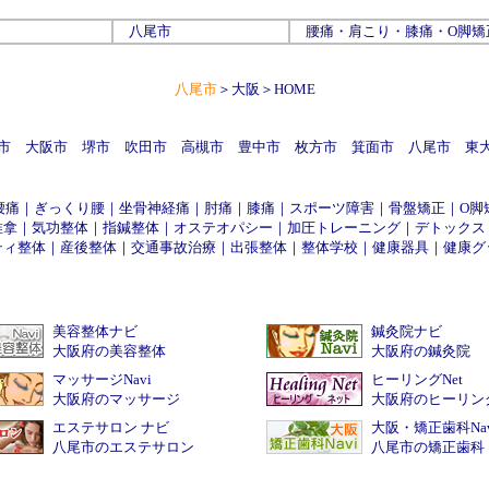
八尾市
腰痛
・
肩こり
・
膝痛
・
O脚矯
八尾市
＞
大阪
＞
HOME
市
大阪市
堺市
吹田市
高槻市
豊中市
枚方市
箕面市
八尾市
東
腰痛
｜
ぎっくり腰
｜
坐骨神経痛
｜
肘痛
｜
膝痛
｜
スポーツ障害
｜
骨盤矯正
｜
O脚
推拿
｜
気功整体
｜
指鍼整体
｜
オステオパシー
｜
加圧トレーニング
｜
デトックス
ティ整体
｜
産後整体
｜
交通事故治療
｜
出張整体
｜
整体学校
｜
健康器具
｜
健康グ
美容整体ナビ
鍼灸院ナビ
大阪府の美容整体
大阪府の鍼灸院
マッサージNavi
ヒーリングNet
大阪府のマッサージ
大阪府のヒーリン
エステサロン ナビ
大阪・矯正歯科Nav
八尾市のエステサロン
八尾市の矯正歯科