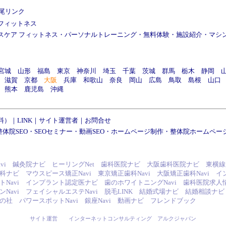
尾リンク
フィットネス
スケア フィットネス
・
パーソナルトレーニング
・
無料体験
・
施設紹介
・
マシ
宮城
山形
福島
東京
神奈川
埼玉
千葉
茨城
群馬
栃木
静岡
滋賀
京都
大阪
兵庫
和歌山
奈良
岡山
広島
鳥取
島根
山口
熊本
鹿児島
沖縄
料）
｜
LINK
｜
サイト運営者
｜
お問合せ
整体院SEO
・
SEOセミナー
・
動画SEO
・
ホームページ制作
・
整体院ホームペー
vi
鍼灸院ナビ
ヒーリングNet
歯科医院ナビ
大阪歯科医院ナビ
東横線
科ナビ
マウスピース矯正Navi
東京矯正歯科Navi
大阪矯正歯科Navi
イ
Navi
インプラント認定医ナビ
歯のホワイトニングNavi
歯科医院求人
Navi
フェイシャルエステNavi
脱毛LINK
結婚式場ナビ
結婚相談ナビ
の社
パワースポットNavi
銀座Navi
動画ナビ
フレンドブック
サイト運営
インターネットコンサルティング アルクジャパン