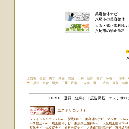
美容整体ナビ
八尾市の美容整体
大阪・矯正歯科Navi
八尾市の矯正歯科
北海道
青森
岩手
秋田
宮城
山形
福島
東京
神奈川
埼玉
阪
兵庫
京都
滋賀
三重
和歌山
奈良
岡山
広島
鳥取
島根
HOME
｜登録（無料）｜広告掲載｜
エステサロン
エステサロンナビ
フェイシャルエステNavi
脱毛LINK
美容外科ナビ
マッサージNav
ース矯正Navi
矯正歯科ナビ
東京矯正歯科Navi
大阪矯正歯科Navi
整体ナビ
鍼灸院ナビ
歯科医院ナビ
大阪歯科医院ナビ
東横線沿