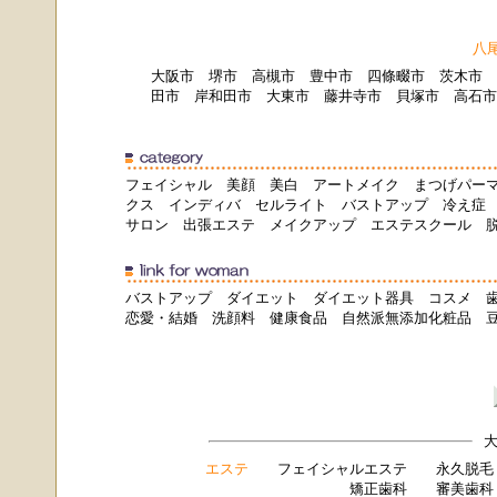
八
大阪市
堺市
高槻市
豊中市
四條畷市
茨木市
田市
岸和田市
大東市
藤井寺市
貝塚市
高石市
フェイシャル
美顔
美白
アートメイク
まつげパー
クス
インディバ
セルライト
バストアップ
冷え症
サロン
出張エステ
メイクアップ
エステスクール
バストアップ
ダイエット
ダイエット器具
コスメ
恋愛・結婚
洗顔料
健康食品
自然派無添加化粧品
大
エステ
フェイシャルエステ
永久脱毛
矯正歯科
審美歯科