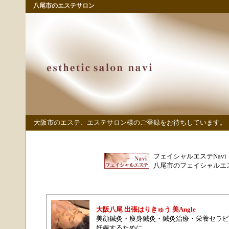
八尾市のエステサロン
大阪市のエステ、エステサロン様のご登録をお待ちしています。
フェイシャルエステNavi
八尾市のフェイシャルエ
大阪八尾 出張はりきゅう 美Angle
美顔鍼灸
・
痩身鍼灸
・
鍼灸治療
・
栄養セラピ
妊娠するために