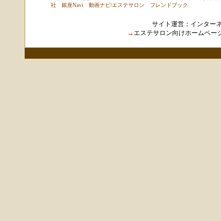
社
銀座Navi
動画ナビ
/
エステサロン
フレンドブック
サイト運営：
インター
→
エステサロン向けホームペー