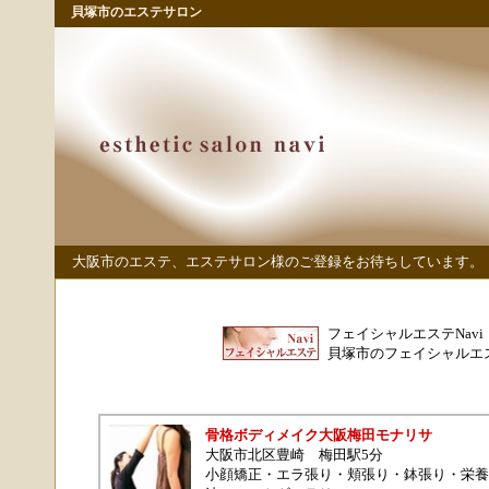
貝塚市のエステサロン
大阪市のエステ、エステサロン様のご登録をお待ちしています。
フェイシャルエステNavi
貝塚市のフェイシャルエ
骨格ボディメイク大阪梅田モナリサ
大阪市北区豊崎
梅田駅5分
小顔矯正
・
エラ張り
・
頬張り
・
鉢張り
・
栄養