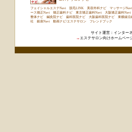
フェイシャルエステNavi
脱毛LINK
美容外科ナビ
マッサージNav
ース矯正Navi
矯正歯科ナビ
東京矯正歯科Navi
大阪矯正歯科Navi
整体ナビ
鍼灸院ナビ
歯科医院ナビ
大阪歯科医院ナビ
東横線沿
社
銀座Navi
動画ナビ
/
エステサロン
フレンドブック
サイト運営：
インター
→
エステサロン向けホームペー