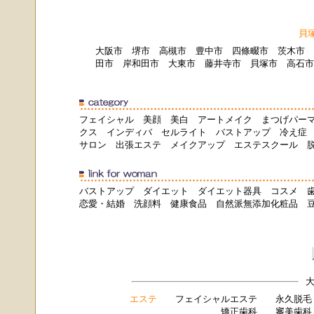
貝
大阪市
堺市
高槻市
豊中市
四條畷市
茨木市
田市
岸和田市
大東市
藤井寺市
貝塚市
高石市
フェイシャル
美顔
美白
アートメイク
まつげパー
クス
インディバ
セルライト
バストアップ
冷え症
サロン
出張エステ
メイクアップ
エステスクール
バストアップ
ダイエット
ダイエット器具
コスメ
恋愛・結婚
洗顔料
健康食品
自然派無添加化粧品
大
エステ
フェイシャルエステ
永久脱毛
矯正歯科
審美歯科