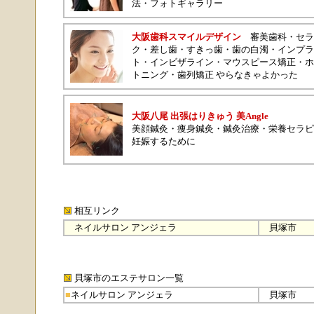
法
・
フォトギャラリー
大阪歯科スマイルデザイン
審美歯科
・
セラ
ク
・
差し歯
・
すきっ歯
・
歯の白濁
・
インプラ
ト
・
インビザライン
・
マウスピース矯正
・
ホ
トニング
・
歯列矯正 やらなきゃよかった
大阪八尾 出張はりきゅう 美Angle
美顔鍼灸
・
痩身鍼灸
・
鍼灸治療
・
栄養セラピ
妊娠するために
相互リンク
ネイルサロン アンジェラ
貝塚市
貝塚市のエステサロン
一覧
■
ネイルサロン アンジェラ
貝塚市