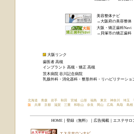
美容整体ナビ
→
大阪府の美容整体
大阪・矯正歯科Navi
→
貝塚市の矯正歯科
大阪リンク
歯医者 高槻
インプラント 高槻
・
矯正 高槻
茨木病院 谷川記念病院
乳腺外科
・
消化器科
・
整形外科
・
リハビリテーショ
北海道
青森
岩手
秋田
宮城
山形
福島
東京
神奈川
埼玉
阪
兵庫
京都
滋賀
三重
和歌山
奈良
岡山
広島
鳥取
島根
HOME
｜登録（無料）｜広告掲載｜
エステサロン
エステサロンナビ