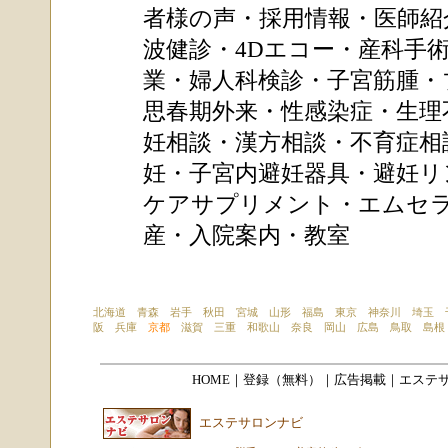
者様の声
・
採用情報
・
医師紹
波健診
・
4Dエコー
・
産科手
業
・
婦人科検診
・
子宮筋腫
・
思春期外来
・
性感染症
・
生理
妊相談
・
漢方相談
・
不育症相
妊
・
子宮内避妊器具
・
避妊リ
ケアサプリメント
・
エムセ
産
・
入院案内
・
教室
北海道
青森
岩手
秋田
宮城
山形
福島
東京
神奈川
埼玉
阪
兵庫
京都
滋賀
三重
和歌山
奈良
岡山
広島
鳥取
島根
HOME
｜登録（無料）｜広告掲載｜
エステサ
エステサロンナビ