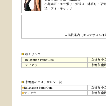
小顔矯正
・
エラ張り
・
頬張り
・
鉢張り
・
栄養
法
・
フォトギャラリー
→
掲載案内（エステサロン様
相互リンク
Relaxation Point Cura
京都市 中
ティアラ
京都市 南
京都府のエステサロン
一覧
■
Relaxation Point Cura
京都市 中
■
ティアラ
京都市 南