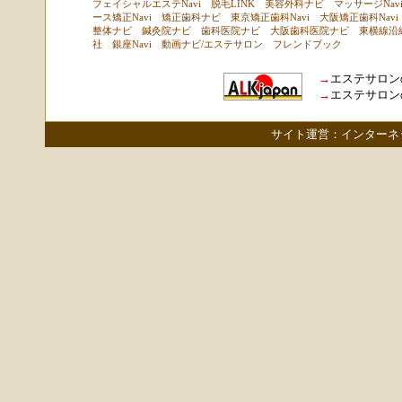
フェイシャルエステNavi
脱毛LINK
美容外科ナビ
マッサージNav
ース矯正Navi
矯正歯科ナビ
東京矯正歯科Navi
大阪矯正歯科Navi
整体ナビ
鍼灸院ナビ
歯科医院ナビ
大阪歯科医院ナビ
東横線沿
社
銀座Navi
動画ナビ
/
エステサロン
フレンドブック
→
エステサロン
→
エステサロン
サイト運営：
インターネ