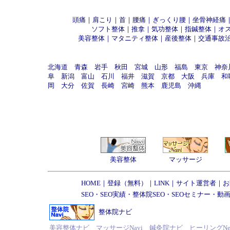
頭痛
｜
肩こり
｜
首
｜
腰痛
｜
ぎっくり腰
｜
坐骨神経痛
ソフト整体
｜
推拿
｜
気功整体
｜
指鍼整体
｜
オ
美容整体
｜
マタニティ整体
｜
産後整体
｜
交通事故
北海道
青森
岩手
秋田
宮城
山形
福島
東京
神奈
阜
新潟
富山
石川
福井
滋賀
京都
大阪
兵庫
和
岡
大分
佐賀
長崎
宮崎
熊本
鹿児島
沖縄
美容整体
マッサージ
HOME
｜
登録（無料）
｜
LINK
｜
サイト運営者
｜
お
SEO
・
SEO実績
・
整体院SEO
・
SEOセミナー
・
動画
整体院ナビ
美容整体ナビ
マッサージNavi
鍼灸院ナビ
ヒーリングNe