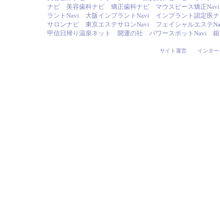
ナビ
美容歯科ナビ
矯正歯科ナビ
マウスピース矯正Navi
ラントNavi
大阪インプラントNavi
インプラント認定医ナ
サロンナビ
東京エステサロンNavi
フェイシャルエステNa
甲信日帰り温泉ネット
開運の社
パワースポットNavi
銀
サイト運営
インター