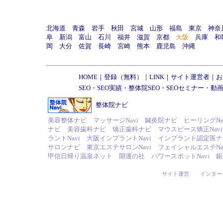
北海道
青森
岩手
秋田
宮城
山形
福島
東京
神奈
阜
新潟
富山
石川
福井
滋賀
京都
大阪
兵庫
和
岡
大分
佐賀
長崎
宮崎
熊本
鹿児島
沖縄
HOME
｜
登録（無料）
｜
LINK
｜
サイト運営者
｜
お
SEO
・
SEO実績
・
整体院SEO
・
SEOセミナー
・
動画
整体院ナビ
美容整体ナビ
マッサージNavi
鍼灸院ナビ
ヒーリングNe
ナビ
美容歯科ナビ
矯正歯科ナビ
マウスピース矯正Navi
ラントNavi
大阪インプラントNavi
インプラント認定医ナ
サロンナビ
東京エステサロンNavi
フェイシャルエステNa
甲信日帰り温泉ネット
開運の社
パワースポットNavi
銀
サイト運営
インター