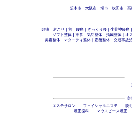
茨木市
大阪市
堺市
吹田市
高
頭痛
｜
肩こり
｜
首
｜
腰痛
｜
ぎっくり腰
｜
坐骨神経痛
ソフト整体
｜
推拿
｜
気功整体
｜
指鍼整体
｜
オ
美容整体
｜
マタニティ整体
｜
産後整体
｜
交通事故
高
エステサロン
フェイシャルエステ
脱
矯正歯科
マウスピース矯正