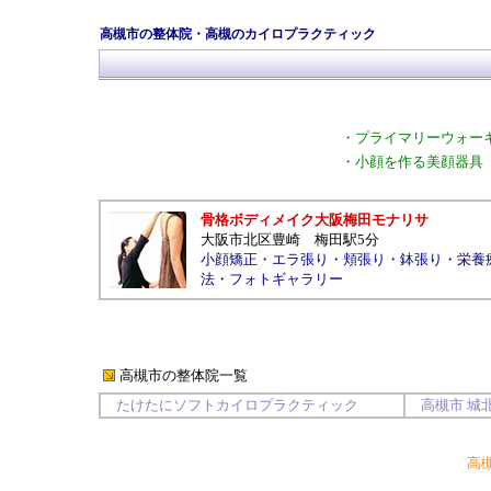
高槻市の整体院・高槻のカイロプラクティック
・
プライマリーウォー
・
小顔を作る美顔器具
骨格ボディメイク大阪梅田モナリサ
大阪市北区豊崎
梅田駅5分
小顔矯正
・
エラ張り
・
頬張り
・
鉢張り
・
栄養
法
・
フォトギャラリー
高槻市の整体院
一覧
たけたにソフトカイロプラクティック
高槻市
城
高