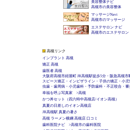
美容整体ナビ
高槻市の美容整体
マッサージNavi
高槻市のマッサージ
エステサロン ナビ
高槻市のエステサロン
高槻リンク
インプラント 高槻
矯正 高槻
歯医者 高槻
大阪府高槻市紺屋町
JR高槻駅徒歩5分
・
阪急高槻市
スピース矯正
・
インビザライン
・
子供の矯正
・
小児
虫歯
・
歯周病
・
小児歯科
・
予防歯科
・
不正咬合
・
審
幸福を呼ぶ写真家
>
高槻
かつ丼セット（四六時中高槻店/イオン高槻）
真夏の日差しのイオン高槻店
JR高槻駅 真夏の暑さ
高槻 ラーメン横綱 高槻店 口コミ
歯科医院ナビ
>
高槻市の歯科医院