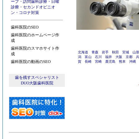
ープ
・
訪問歯科診療
・
日曜
診療
・
セカンドオピニオ
ン
・
コロナ対策
歯科医院のSEO
歯科医院のホームページ作
成
歯科医院のスマホサイト作
北海道
青森
岩手
秋田
宮城
山
成
潟
富山
石川
福井
大阪
京都
歯科医院の動画のSEO
賀
長崎
宮崎
鹿児島
熊本
沖縄
歯を残すスペシャリスト
DUO大阪歯科医院