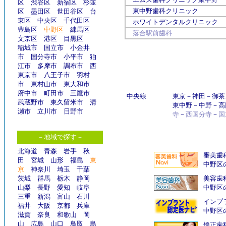
区
渋谷区
新宿区
杉並
東中野歯科クリニック
区
墨田区
世田谷区
台
東区
中央区
千代田区
ホワイトデンタルクリニック
豊島区
中野区
練馬区
落合駅前歯科
文京区
港区
目黒区
稲城市
国立市
小金井
市
国分寺市
小平市
狛
江市
多摩市
調布市
西
東京市
八王子市
羽村
市
東村山市
東大和市
府中市
町田市
三鷹市
中央線
東京
－
神田
－
御茶
武蔵野市
東久留米市
清
東中野
－
中野
－
高
瀬市
立川市
日野市
寺
－
西国分寺
－
国
－地域で探す－
北海道
青森
岩手
秋
審美歯
田
宮城
山形
福島
東
中野区
京
神奈川
埼玉
千葉
茨城
群馬
栃木
静岡
美容歯
山梨
長野
愛知
岐阜
中野区
三重
新潟
富山
石川
インプ
福井
大阪
京都
兵庫
中野区
滋賀
奈良
和歌山
岡
山
広島
山口
鳥取
島
矯正歯