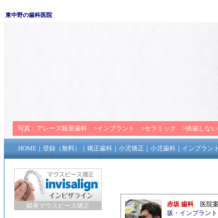
東中野の歯科医院
写真：
アレーズ銀座歯科
>
インプラント
>
セラミック
>
抜歯しない
HOME
｜
登録（無料）
｜
矯正歯科
｜
小児矯正
｜
小児歯科
｜
インプラン
赤坂 歯科
医院
銀座マウスピース矯正
坂
・
インプラント