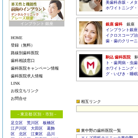
美歯科赤坂
・
メタ
ホワイトニング
・
インプラント 銀座
銀座 歯科
銀座
インプラント銀座
イクロスコープ治
HOME
歯
・
歯のクリーニ
登録（無料）
路線別歯科医院
駒込 歯科医院
歯科相談窓口
ト
・
歯周病
・
虫歯
歯科医院キャンペーン情報
ホワイトニング
・
グ
・
いびき
・
睡眠
歯科医院求人情報
LINK
お役立ちリンク
お問合せ
相互リンク
－東京都 区別・市別－
足立区
荒川区
板橋区
江戸川区
大田区
葛飾
東中野の歯科医院
一覧
区
北区
江東区
品川
エムズ歯科クリニック東中野