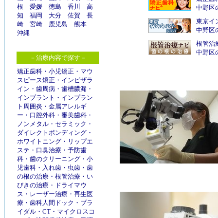
根
愛媛
徳島
香川
高
中野区
知
福岡
大分
佐賀
長
東京イン
崎
宮崎
鹿児島
熊本
中野区
沖縄
根管治
中野区
－治療内容で探す－
矯正歯科
・
小児矯正
・
マウ
スピース矯正
・
インビザラ
イン
・
歯周病
・
歯槽膿漏
・
インプラント
・
インプラン
ト周囲炎
・
金属アレルギ
ー
・
口腔外科
・
審美歯科
・
ノンメタル
・
セラミック
・
ダイレクトボンディング
・
ホワイトニング
・
リップエ
ステ
・
口臭治療
・
予防歯
科
・
歯のクリーニング
・
小
児歯科
・
入れ歯
・
虫歯
・
歯
の根の治療
・
根管治療
・
い
びきの治療
・
ドライマウ
ス
・
レーザー治療
・
再生医
療
・
歯科人間ドック
・
ブラ
イダル
・
CT
・
マイクロスコ