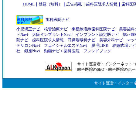
HOME
｜
登録（無料）
｜
広告掲載
｜
歯科医院求人情報
｜
歯科医院
歯科医院ナビ
小児矯正ナビ
根管治療ナビ
東横線沿線歯科医院ナビ
美容歯科
トNavi
大阪インプラントNavi
インプラント認定医ナビ
矯正歯
院ナビ
歯科医院求人情報
耳鼻咽喉科ナビ
美容外科ナビ
マッ
テサロンNavi
フェイシャルエステNavi
脱毛LINK
結婚式場ナビ
社
銀座Navi
動画ナビ
＞
歯科医院
フレンドブック
サイト運営者：
インターネット
歯科医院のSEO
・
歯科医院のホー
サイト運営：
インター