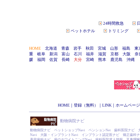
24時間救急
ペットホテル
トリミング
HOME
北海道
青森
岩手
秋田
宮城
山形
福島
東
重
岐阜
新潟
富山
石川
福井
滋賀
京都
大阪
奈
媛
福岡
佐賀
長崎
大分
宮崎
熊本
鹿児島
沖縄
HOME
｜
登録（無料）
｜
LINK
｜
ホームページ
動物病院ナビ
動物病院ナビ
ペットショップNavi
ペンションNet
歯科医院ナビ
Navi
大阪・インプラントNavi
インプラント認定医ナビ
矯正歯科ナ
美容歯科ナビ
歯のホワイトニングNavi
歯科医院求人情報
耳鼻咽喉