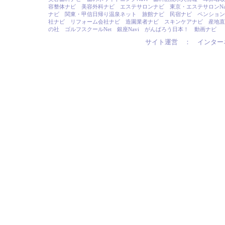
容整体ナビ
美容外科ナビ
エステサロンナビ
東京・エステサロンNa
ナビ
関東・甲信日帰り温泉ネット
旅館ナビ
民宿ナビ
ペンションN
社ナビ
リフォーム会社ナビ
造園業者ナビ
スキンケアナビ
産地直
の社
ゴルフスクールNet
銀座Navi
がんばろう日本！
動画ナビ
サイト運営 ：
インター