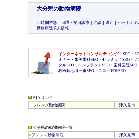
大分県の動物病院
24時間救急
｜
日曜・祝日診療
｜
往診
｜
送迎
｜
ペットホテ
動物病院求人情報
インターネットコンサルティング
SEO
・
S
ミナー
・
審美歯科SEO
・
セラミックSEO
・
ノ
タルSEO
・
インプラントSEO
・
歯科医院SEO
科医院地域一番SEO
・
コロナ対策SEO
相互リンク
フレンズ動物病院
津久見市
大分県の動物病院
一覧
■
フレンズ動物病院
津久見市