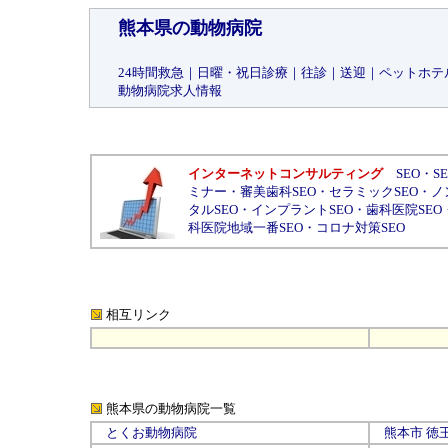
熊本県の動物病院
24時間救急
｜
日曜・祝日診療
｜
往診
｜
送迎
｜
ペットホテ
動物病院求人情報
インターネットコンサルティング
SEO
・
S
ミナー
・
審美歯科SEO
・
セラミックSEO
・
ノ
タルSEO
・
インプラントSEO
・
歯科医院SEO
科医院地域一番SEO
・
コロナ対策SEO
相互リンク
熊本県の動物病院
一覧
とくお動物病院
熊本市 徳