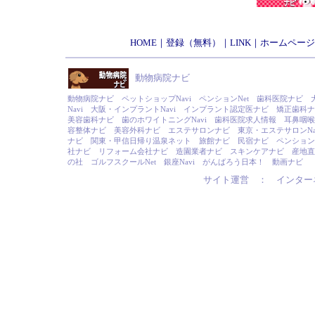
HOME
｜
登録（無料）
｜
LINK
｜
ホームページ
動物病院ナビ
動物病院ナビ
ペットショップNavi
ペンションNet
歯科医院ナビ
Navi
大阪・インプラントNavi
インプラント認定医ナビ
矯正歯科ナ
美容歯科ナビ
歯のホワイトニングNavi
歯科医院求人情報
耳鼻咽喉
容整体ナビ
美容外科ナビ
エステサロンナビ
東京・エステサロンNa
ナビ
関東・甲信日帰り温泉ネット
旅館ナビ
民宿ナビ
ペンションN
社ナビ
リフォーム会社ナビ
造園業者ナビ
スキンケアナビ
産地直
の社
ゴルフスクールNet
銀座Navi
がんばろう日本！
動画ナビ
サイト運営 ：
インター