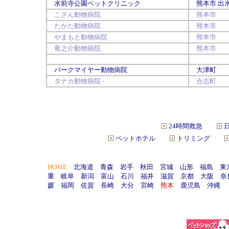
水前寺公園ペットクリニック
熊本市 出
こざん動物病院
熊本市
たかた動物病院
熊本市
やまもと動物病院
熊本市
竜之介動物病院
熊本市
パークマイヤー動物病院
大津町
タナカ動物病院
-
合志町
24時間救急
ペットホテル
トリミング
HOME
北海道
青森
岩手
秋田
宮城
山形
福島
東
重
岐阜
新潟
富山
石川
福井
滋賀
京都
大阪
奈
媛
福岡
佐賀
長崎
大分
宮崎
熊本
鹿児島
沖縄