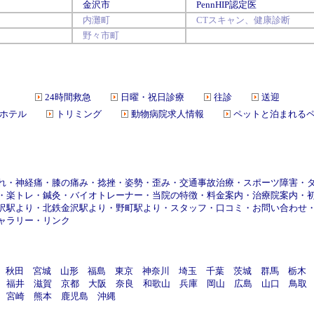
金沢市
PennHIP認定医
内灘町
CTスキャン、健康診断
野々市町
24時間救急
日曜・祝日診療
往診
送迎
ホテル
トリミング
動物病院求人情報
ペットと泊まれる
れ
・
神経痛
・
膝の痛み
・
捻挫
・
姿勢
・
歪み
・
交通事故治療
・
スポーツ障害
・
・
楽トレ
・
鍼灸
・
バイオトレーナー
・
当院の特徴
・
料金案内
・
治療院案内
・
沢駅より
・
北鉄金沢駅より
・
野町駅より
・
スタッフ
・
口コミ
・
お問い合わせ
ャラリー
・
リンク
秋田
宮城
山形
福島
東京
神奈川
埼玉
千葉
茨城
群馬
栃木
福井
滋賀
京都
大阪
奈良
和歌山
兵庫
岡山
広島
山口
鳥取
宮崎
熊本
鹿児島
沖縄