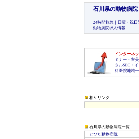
石川県の動物病院
24時間救急
｜
日曜・祝日
動物病院求人情報
インターネッ
ミナー
・
審美
タルSEO
・
イ
科医院地域一
相互リンク
石川県の動物病院
一覧
とびた動物病院