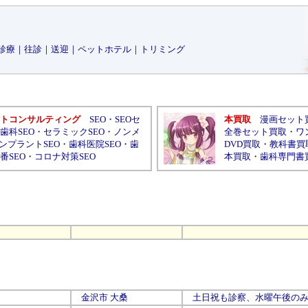
診療
｜
往診
｜
送迎
｜
ペットホテル
｜
トリミング
トコンサルティング
SEO
・
SEOセ
本買取
漫画セット
歯科SEO
・
セラミックSEO
・
ノンメ
全巻セット買取
・
ワ
ンプラントSEO
・
歯科医院SEO
・
歯
DVD買取
・
教科書買
番SEO
・
コロナ対策SEO
本買取
・
歯科専門書
金沢市
大桑
土日祝も診察、水曜午後のみ