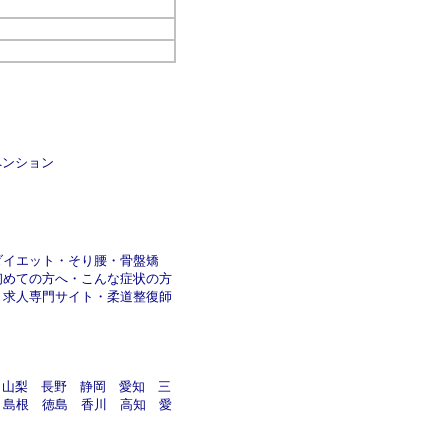
ペンション
ダイエット
・
そり腰
・
骨盤矯
初めての方へ
・
こんな症状の方
・
求人専門サイト
・
柔道整復師
山梨
長野
静岡
愛知
三
島根
徳島
香川
高知
愛