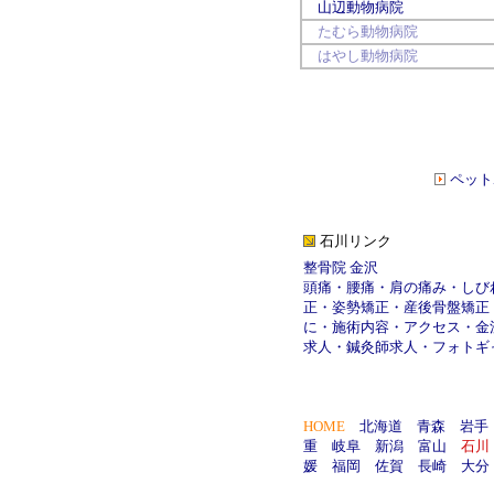
山辺動物病院
たむら動物病院
はやし動物病院
ペット
石川リンク
整骨院 金沢
頭痛
・
腰痛
・
肩の痛み
・
しび
正
・
姿勢矯正
・
産後骨盤矯正
に
・
施術内容
・
アクセス
・
金
求人
・
鍼灸師求人
・
フォトギ
HOME
北海道
青森
岩手
重
岐阜
新潟
富山
石川
媛
福岡
佐賀
長崎
大分