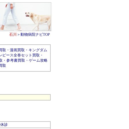
石川
＞
動物病院ナビTOP
買取
・
漫画買取
・
キングダム
ンピース全巻セット買取
・
取
・
参考書買取
・
ゲーム攻略
買取
休診