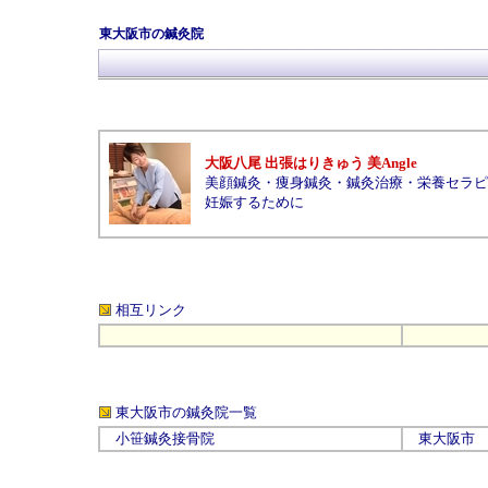
東大阪市の鍼灸院
大阪八尾 出張はりきゅう 美Angle
美顔鍼灸
・
痩身鍼灸
・
鍼灸治療
・
栄養セラピ
妊娠するために
相互リンク
東大阪市の鍼灸院
一覧
小笹鍼灸接骨院
東大阪市