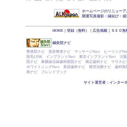
ホームページのリニューア
開運写真撮影
・
縁結び
・
成
HOME
｜
登録（無料）
｜
広告掲載
｜
ＳＥＯ無
鍼灸院ナビ
整体院ナビ
美容整体ナビ
マッサージNavi
ヒーリングNe
脱毛LINK
インプラントNavi
東京インプラントNavi
大阪
院ナビ
東横線沿線歯科医院ナビ
矯正歯科ナビ
マウスピー
ホワイトニングNavi
美容歯科ナビ
根管治療ナビ
歯科医
画ナビ
フレンドブック
サイト運営者：
インター