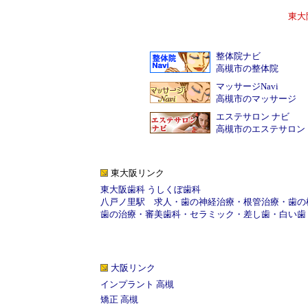
東大
整体院ナビ
高槻市の整体院
マッサージNavi
高槻市のマッサージ
エステサロン ナビ
高槻市のエステサロン
東大阪リンク
東大阪歯科 うしくぼ歯科
八戸ノ里駅
求人
・
歯の神経治療
・
根管治療
・
歯の
歯の治療
・
審美歯科
・
セラミック
・
差し歯
・
白い歯
大阪リンク
インプラント 高槻
矯正 高槻