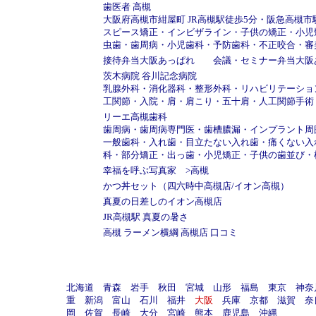
歯医者 高槻
大阪府高槻市紺屋町
JR高槻駅徒歩5分
・
阪急高槻市
スピース矯正
・
インビザライン
・
子供の矯正
・
小児
虫歯
・
歯周病
・
小児歯科
・
予防歯科
・
不正咬合
・
審
接待弁当大阪あっぱれ
会議・セミナー弁当大阪
茨木病院 谷川記念病院
乳腺外科
・
消化器科
・
整形外科
・
リハビリテーショ
工関節
・
入院
・
肩
・
肩こり
・
五十肩
・
人工関節手術
リーエ高槻歯科
歯周病
・
歯周病専門医
・
歯槽膿漏
・
インプラント周
一般歯科
・
入れ歯
・
目立たない入れ歯
・
痛くない入
科
・
部分矯正
・
出っ歯
・
小児矯正
・
子供の歯並び
・
幸福を呼ぶ写真家
>
高槻
かつ丼セット（四六時中高槻店/イオン高槻）
真夏の日差しのイオン高槻店
JR高槻駅 真夏の暑さ
高槻 ラーメン横綱 高槻店 口コミ
北海道
青森
岩手
秋田
宮城
山形
福島
東京
神奈
重
新潟
富山
石川
福井
大阪
兵庫
京都
滋賀
奈
岡
佐賀
長崎
大分
宮崎
熊本
鹿児島
沖縄