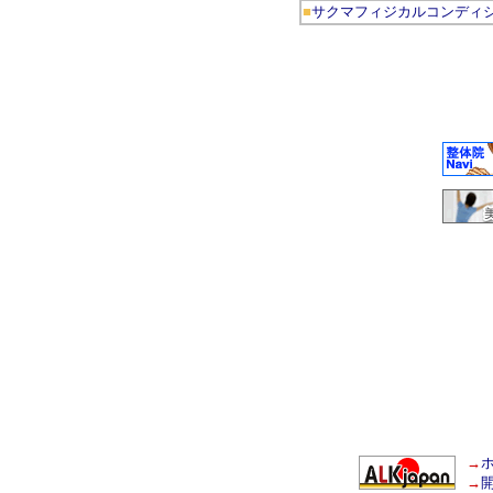
■
サクマフィジカルコンディ
→
→