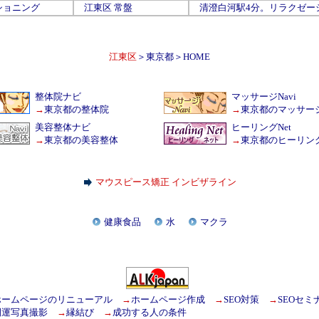
ショニング
江東区
常盤
清澄白河駅4分。リラクゼー
江東区
＞
東京都
＞
HOME
整体院ナビ
マッサージNavi
→
東京都の整体院
→
東京都のマッサー
美容整体ナビ
ヒーリングNet
→
東京都の美容整体
→
東京都のヒーリン
マウスピース矯正 インビザライン
健康食品
水
マクラ
ホームページのリニューアル
→
ホームページ作成
→
SEO対策
→
SEOセミ
開運写真撮影
→
縁結び
→
成功する人の条件