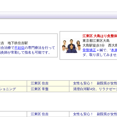
江東区 大島はり灸整
東京都江東区大島
住吉
地下鉄住吉駅
大島駅徒歩3分 西大
総合治療で
不妊症
の専門療法を行って
骨盤矯正
＋鍼で、"
本
鍼灸師が常勤して指名も可能です。
ダ、取り戻してみませ
江東区
住吉
女性も安心！ 副院長が女性
ショニング
江東区
常盤
清澄白河駅4分。リラクゼー
江東区
住吉
女性も安心！ 副院長が女性