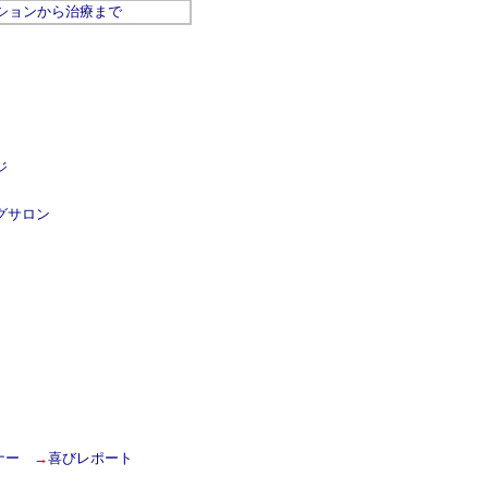
ションから治療まで
ジ
グサロン
ナー
→
喜びレポート