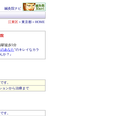
鍼灸院ナビ
江東区
＞
東京都
＞
HOME
体院
島駅徒歩5分
来のあなた
"のキレイなカラ
んか？』
です。
ションから治療まで
です。