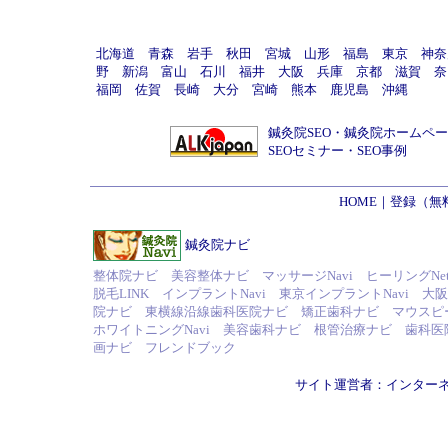
北海道
青森
岩手
秋田
宮城
山形
福島
東京
神奈
野
新潟
富山
石川
福井
大阪
兵庫
京都
滋賀
奈
福岡
佐賀
長崎
大分
宮崎
熊本
鹿児島
沖縄
鍼灸院SEO
・
鍼灸院ホームペー
SEOセミナー
・
SEO事例
HOME
｜
登録（無
鍼灸院ナビ
整体院ナビ
美容整体ナビ
マッサージNavi
ヒーリングNe
脱毛LINK
インプラントNavi
東京インプラントNavi
大阪
院ナビ
東横線沿線歯科医院ナビ
矯正歯科ナビ
マウスピー
ホワイトニングNavi
美容歯科ナビ
根管治療ナビ
歯科医
画ナビ
フレンドブック
サイト運営者：
インター