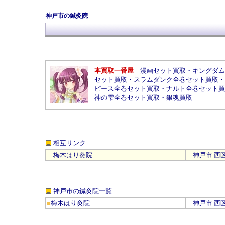
神戸市の鍼灸院
本買取一番屋
漫画セット買取
・
キングダム
セット買取
・
スラムダンク全巻セット買取
・
ピース全巻セット買取
・
ナルト全巻セット買
神の雫全巻セット買取
・
銀魂買取
相互リンク
梅木はり灸院
神戸市
西
神戸市の鍼灸院
一覧
■
梅木はり灸院
神戸市
西