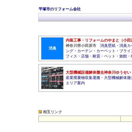
平塚市のリフォーム会社
内装工事・リフォームのやまと（小田
神奈川県小田原市
消臭壁紙
・
消臭カ
消臭
ング
・
カーテン
・
カーペット
・
ブライ
フィス・店舗・耐震・ペット・旅館
大型機械設備解体撤去神奈川ゆうせい
産業廃棄物収集運搬
・
大型機械解体撤
エリア案内
相互リンク