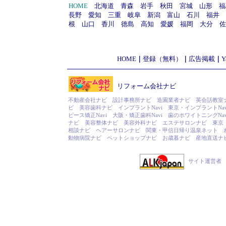
HOME
北海道
青森
岩手
秋田
宮城
山形
福
長野
愛知
三重
岐阜
新潟
富山
石川
福井
根
山口
香川
徳島
高知
愛媛
福岡
大分
佐
HOME
｜
登録（無料）
｜
広告掲載
｜
リフォーム会社ナビ
不動産会社ナビ
設計事務所ナビ
造園業者ナビ
英会話教室
ビ
美容歯科ナビ
インプラントNavi
東京・インプラントNav
ピース矯正Navi
大阪・矯正歯科Navi
歯のホワイトニングNav
ナビ
美容整体ナビ
美容外科ナビ
エステサロンナビ
東京
相談ナビ
ヘアーサロンナビ
関東・甲信日帰り温泉ネット
動物病院ナビ
ペットショップナビ
お歳暮ナビ
産地直送ナ
サイト運営