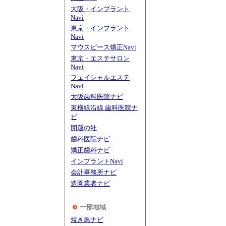
大阪・インプラント
Navi
東京・インプラント
Navi
マウスピース矯正Navi
東京・エステサロン
Navi
フェイシャルエステ
Navi
大阪歯科医院ナビ
東横線沿線 歯科医院ナ
ビ
開運の社
歯科医院ナビ
矯正歯科ナビ
インプラントNavi
会計事務所ナビ
造園業者ナビ
一部地域
焼き鳥ナビ