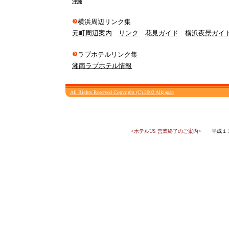
沖縄
横浜周辺リンク集
元町周辺案内
リンク
花見ガイド
横浜夜景ガイ
ラブホテルリンク集
湘南ラブホテル情報
All Rights Reserved Copyright (C) 2002 Alkjapan
<ホテルUS 営業終了のご案内>
平成１