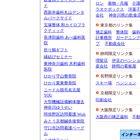
ロン
着物・呉服
介
ド
ラオケボックス
洋菓
西新井歯科丸山デンタ
会社
神奈川県の飲食
ルパークサイド
宝塚整体 和カイロプラ
東京都のリンク集
クティック
矯正歯科
整体院
歯
長津田歯科 あべ歯科医
計事務所
ガーデニン
院
プ
不動産会社
折り鶴ギフト
静岡限定リンク集
縁結びセミナー
理髪店
伊豆のペンシ
東神奈川歯科 木村歯科
産会社
静岡の看板屋
医院
ひかり守山整骨院
長野限定リンク集
ひかり栗東整骨院
スキー場
ペンション
ニードル脱毛名古屋
京都限定リンク集
YOU
印刷会社
大型機械設備解体撤去
神奈川ゆうせい
大阪限定リンク集
阿倍野区訪問看護 Wish
大阪府の矯正歯科
不
みとう京都鍼灸接骨院
守口市訪問看護ベーグ
ル