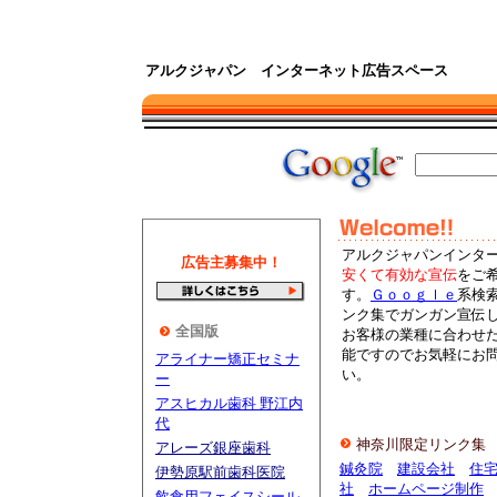
アルクジャパン インターネット広告スペース
アルクジャパンインタ
広告主募集中！
安くて有効な宣伝
をご
す。
Ｇｏｏｇｌｅ
系検
ンク集でガンガン宣伝
全国版
お客様の業種に合わせ
能ですのでお気軽にお
アライナー矯正セミナ
い。
ー
アスヒカル歯科 野江内
代
神奈川限定リンク集
アレーズ銀座歯科
鍼灸院
建設会社
住
伊勢原駅前歯科医院
社
ホームページ制作
飲食用フェイスシール