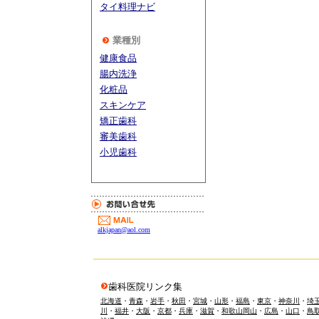
タイ料理ナビ
業種別
健康食品
腸内洗浄
化粧品
スキンケア
矯正歯科
審美歯科
小児歯科
alkjapan@aol.com
歯科医院リンク集
北海道
・
青森
・
岩手
・
秋田
・
宮城
・
山形
・
福島
・
東京
・
神奈川
・
埼
川
・
福井
・
大阪
・
京都
・
兵庫
・
滋賀
・
和歌山
岡山
・
広島
・
山口
・
鳥