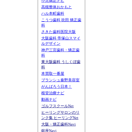
小児矯正ナビ
高槻整体おかもと
ハル本町歯科
こうつ歯科 吹田 矯正歯
科
さきた歯科医院大阪
大阪歯科 帝塚山スマイ
ルデザイン
神戸三宮歯科・矯正歯
科
東大阪歯科 うしくぼ歯
科
本買取一番屋
ブランシュ秦野美容室
がんばろう日本！
根管治療ナビ
動画ナビ
ゴルフスクールNet
ヒーリングサロンのリ
ンク集 ヒーリングNet
大阪・矯正歯科Navi
銀座Navi